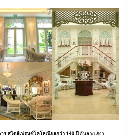
าร สไตล์เฟรนช์โคโลเนียลกว่า 140 ปี
อันสวย สง่า