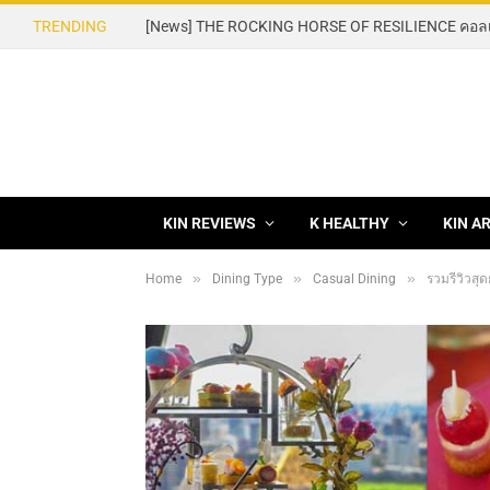
TRENDING
KIN REVIEWS
K HEALTHY
KIN A
»
»
»
Home
Dining Type
Casual Dining
รวมรีวิวสุ