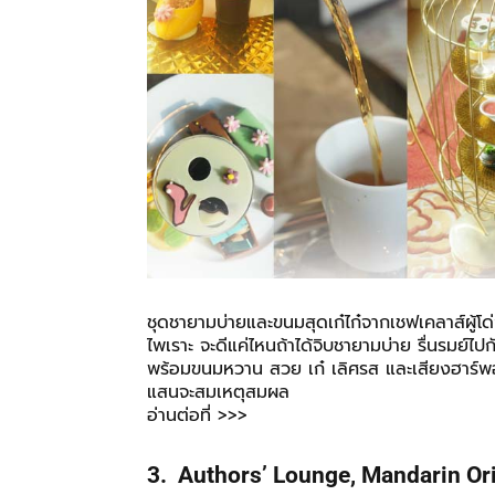
ชุดชายามบ่ายและขนมสุดเก๋ไก๋จากเชฟเคลาส์ผู้
ไพเราะ จะดีแค่ไหนถ้าได้จิบชายามบ่าย รื่นรมย์
พร้อมขนมหวาน สวย เก๋ เลิศรส และเสียงฮาร์พอั
แสนจะสมเหตุสมผล
อ่านต่อที่ >>>
3. Authors’ Lounge, Mandarin Or