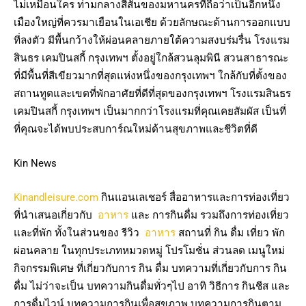
ไม่เหมือนใคร ท่ามกลางสีสันของมหานครที่ถือว่าเป็นอีกหนึ่ง
เมืองใหญ่ที่ควรมาเยือนในเอเชีย ด้วยลักษณะด้านการออกแบบ
ที่ลงตัว มีพื้นกว้างให้ผ่อนคลายภายใต้ความสงบร่มรื่น โรงแรม
สินธร เคมปินสกี้ กรุงเทพฯ ตั้งอยู่ใกล้สวนลุมพินี สวนสาธารณะ
ที่มีพื้นที่สีเขียวมากที่สุดแห่งหนึ่งของกรุงเทพฯ ใกล้กับที่ตั้งของ
สถานทูตและเขตที่พักอาศัยที่ดีที่สุดของกรุงเทพฯ โรงแรมสินธร
เคมปินสกี้ กรุงเทพฯ เป็นมากกว่าโรงแรมที่คุณเคยสัมผัส เป็นที่
ที่คุณจะได้พบประสบการ์ณใหม่ด้านสุขภาพและชีวิตที่ดี
Kin News
Kinandleisure.com
กินแอนเลเชอร์ สื่ออาหารและการท่องเที่ยว
ที่นำเสนอเกี่ยวกับ
อาหาร
และ การกินดื่ม รวมถึงการท่องเที่ยว
และที่พัก ทั้งในส่วนของ รีวิว
อาหาร
สถานที่ กิน ดื่ม เที่ยว พัก
ผ่อนคลาย ในทุกประเภทหมวดหมู่ โปรโมชั่น ส่วนลด เมนูใหม่
กิจกรรมพิเศษ ที่เกี่ยวกับการ กิน ดื่ม บทความที่เกี่ยวกับการ กิน
ดื่ม ไม่ว่าจะเป็น บทความกินดื่มทั่วๆไป อาทิ วิธีการ กินชีส และ
การดื่มไวน์ บทความการกินเพื่อสุขภาพ บทความการกินตาม