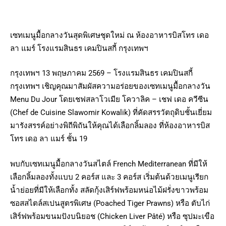
เซทเมนูมื้อกลางวันสุดพิเศษชุดใหม่ ณ ห้องอาหารบิสโทร เดอ
ลา แมร์ โรงแรมสินธร เคมปินสกี้ กรุงเทพฯ
กรุงเทพฯ 13 พฤษภาคม 2569 – โรงแรมสินธร เคมปินสกี้
กรุงเทพฯ เชิญคุณมาสัมผัสความอร่อยของเซทเมนูมื้อกลางวัน
Menu Du Jour โดยเชฟสลาโวเมีย โควาลิค – เชฟ เดอ ควีซีน
(Chef de Cuisine Slawomir Kowalik) ที่คัดสรรวัตถุดิบชั้นเยี่ยม
มารังสรรค์อย่างพิถีพิถันให้คุณได้เลือกลิ้มลอง ที่ห้องอาหารบิส
โทร เดอ ลา แมร์ ชั้น 19
พบกับเซทเมนูมื้อกลางวันสไตล์ French Mediterranean ที่มีให้
เลือกลิ้มลองทั้งแบบ 2 คอร์ส และ 3 คอร์ส เริ่มต้นด้วยเมนูเรียก
น้ำย่อยที่มีให้เลือกทั้ง สลัดกุ้งเสิร์ฟพร้อมหน่อไม้ฝรั่งขาวพร้อม
ซอสสไตล์สเปนสูตรพิเศษ (Poached Tiger Prawns) หรือ ตับไก่
เสิร์ฟพร้อมขนมปังบนิยอช (Chicken Liver Pâté) หรือ ซุปมะเขือ