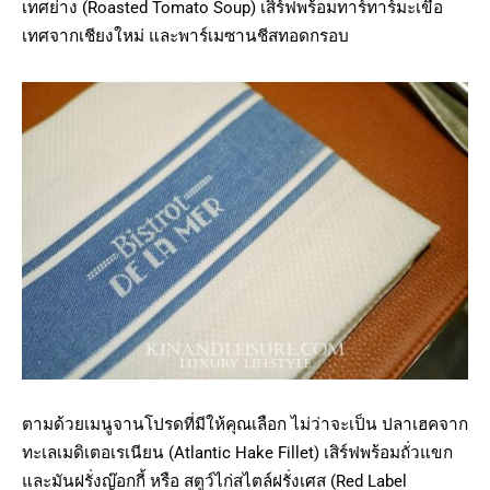
เทศย่าง (Roasted Tomato Soup) เสิร์ฟพร้อมทาร์ทาร์มะเขือ
เทศจากเชียงใหม่ และพาร์เมซานชีสทอดกรอบ
ตามด้วยเมนูจานโปรดที่มีให้คุณเลือก ไม่ว่าจะเป็น ปลาเฮคจาก
ทะเลเมดิเตอเรเนียน (Atlantic Hake Fillet) เสิร์ฟพร้อมถั่วแขก
และมันฝรั่งญ๊อกกี้ หรือ สตูว์ไก่สไตล์ฝรั่งเศส (Red Label