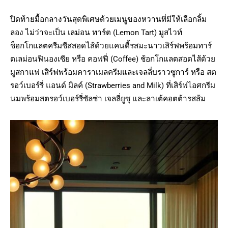
ปิดท้ายมื้อกลางวันสุดพิเศษด้วยเมนูของหวานที่มีให้เลือกลิ้ม
ลอง ไม่ว่าจะเป็น เลม่อน ทาร์ต (Lemon Tart) มูสไวท์
ช็อกโกแลตครีมชีสสอดไส้ด้วยแคนดี้รสมะนาวเสิร์ฟพร้อมทาร์
ตเลม่อนฟินองเซีย หรือ คอฟฟี่ (Coffee) ช้อกโกแลตสอดไส้ด้วย
มูสกาแฟ เสิร์ฟพร้อมคาราเมลครีมและเจลลี่บราวซูการ์ หรือ สต
รอว์เบอร์รี่ แอนด์ มิลค์ (Strawberries and Milk) ที่เสิร์ฟไอศกรีม
นมพร้อมสตรอว์เบอร์รี่ซัลซ่า เจลลี่ยูซุ และลาเต้คอตต้ารสส้ม