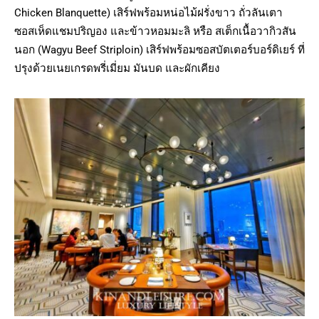
Chicken Blanquette) เสิร์ฟพร้อมหน่อไม้ฝรั่งขาว ถั่วลันเตา
ซอสเห็ดแชมปริญอง และข้าวหอมมะลิ หรือ สเต็กเนื้อวากิวสัน
นอก (Wagyu Beef Striploin) เสิร์ฟพร้อมซอสบัตเตอร์บอร์ดิเยร์ ที่
ปรุงด้วยเนยเกรดพรี่เมี่ยม มันบด และผักเคียง