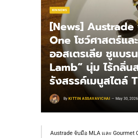
KIN NEWS
[News] Austrade 
One โชว์ศาสตร์และศ
ออสเตรเลีย ชูแบร
Lamb” นุ่ม ไร้กลิ
รังสรรค์เมนูสไตล์ 
By
KITTIN ASSAVAVICHAI
May 30, 202
Austrade จับมือ MLA และ Gourmet O