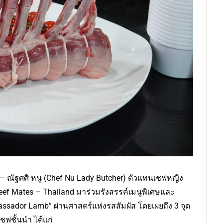
– ณัฐศศิ หนู (Chef Nu Lady Butcher) ตัวแทนเชฟหญิง
 Mates – Thailand มาร่วมรังสรรค์เมนูพิเศษและ
sador Lamb” ผ่านศาสตร์แห่งรสสัมผัส โดยเผยถึง 3 จุด
ชฟชั้นนำ ได้แก่