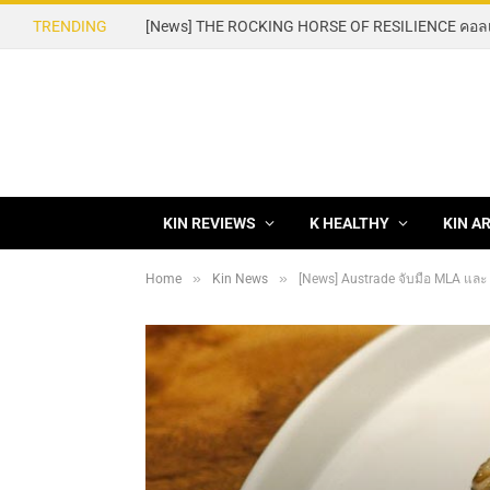
TRENDING
KIN REVIEWS
K HEALTHY
KIN A
»
»
Home
Kin News
[News] Austrade จับมือ MLA และ Go