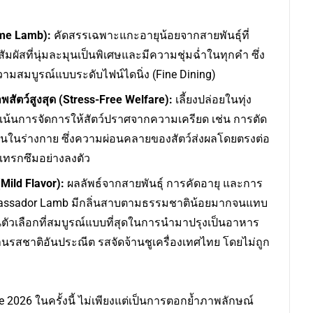
me Lamb):
คัดสรรเฉพาะแกะอายุน้อยจากสายพันธุ์ที่
มผัสที่นุ่มละมุนเป็นพิเศษและมีความชุ่มฉ่ำในทุกคำ ซึ่ง
ามสมบูรณ์แบบระดับไฟน์ไดนิ่ง (Fine Dining)
สัตว์สูงสุด (
Stress-Free Welfare):
เลี้ยงปล่อยในทุ่ง
น้นการจัดการให้สัตว์ปราศจากความเครียด เช่น การตัด
อนในร่างกาย ซึ่งความผ่อนคลายของสัตว์ส่งผลโดยตรงต่อ
แทรกซึมอย่างลงตัว
(
Mild Flavor):
ผลลัพธ์จากสายพันธุ์ การคัดอายุ และการ
Ambassador Lamb มีกลิ่นสาบตามธรรมชาติน้อยมากจนแทบ
ป็นตัวเลือกที่สมบูรณ์แบบที่สุดในการนำมาปรุงเป็นอาหาร
นรสชาติอันประณีต รสจัดจ้านชูเครื่องเทศไทย โดยไม่ถูก
 2026 ในครั้งนี้ ไม่เพียงแต่เป็นการตอกย้ำภาพลักษณ์