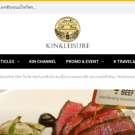
[News] THE ROCKING HORSE OF RESILIENCE คอลเลกชันขนมไหว้พระจันทร์ mooncake ประจำปี 2569 จากBanyan Tree Bangkok 1 สิงหาคม – 25 กันยายน 2569
RTICLES
KIN CHANNEL
PROMO & EVENT
K TRAVEL
urmet One โชว์ศาสตร์และศิลป์แห่งเนื้อแกะออสเตรเลีย ชูแบรนด์พรีเมียม “Ambassador Lamb” 