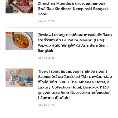
Dharshan Munidasa ตำนานสเต๊กแห่งมัล
ดีฟส์เยือน Sindhorn Kempinski Bangkok
Hotel
July 25, 2026
[Review] ปรากฏการณ์ห้องอาหารแน่นถึงที่จอด
รถ! รีวิวเจาะลึก La Petite Maison (LPM)
Pop-up สุดเอกซ์คลูซีฟ ณ Anantara Siam
Bangkok
July 23, 2026
[News] ร่วมเฉลิมฉลองเทศกาลไหว้พระจันทร์
ด้วยขนมไหว้พระจันทร์ประจำปีม้า มาพร้อมกล่อง
ดีไซน์ลิมิเต็ด 3 แบบ The Athenee Hotel, a
Luxury Collection Hotel, Bangkok ที่รวม
ชุดชงมัทฉะสุดพิเศษ เริ่มวางจำหน่ายตั้งแต่วันที่
1 สิงหาคม เป็นต้นไป
July 16, 2026