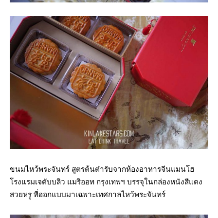
ขนมไหว้พระจันทร์ สูตรต้นตำรับจากห้องอาหารจีนแมนโฮ
โรงแรมเจดับบลิว แมริออท กรุงเทพฯ บรรจุในกล่องหนังสีแดง
สวยหรู ที่ออกแบบมาเฉพาะเทศกาลไหว้พระจันทร์