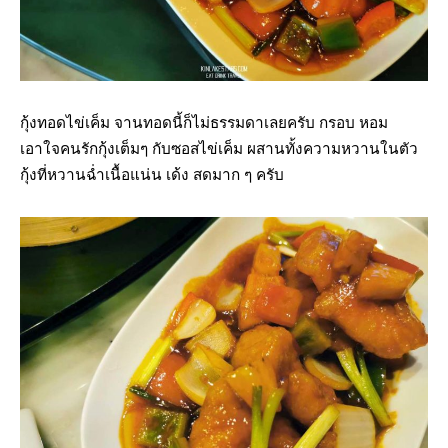
กุ้งทอดไข่เค็ม จานทอดนี้ก็ไม่ธรรมดาเลยครับ กรอบ หอม
เอาใจคนรักกุ้งเต็มๆ กับซอสไข่เค็ม ผสานทั้งความหวานในตัว
กุ้งที่หวานฉ่ำเนื้อแน่น เด้ง สดมาก ๆ ครับ