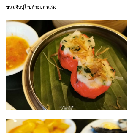
ขนมจีบปูโรยด้วยปลาแห้ง