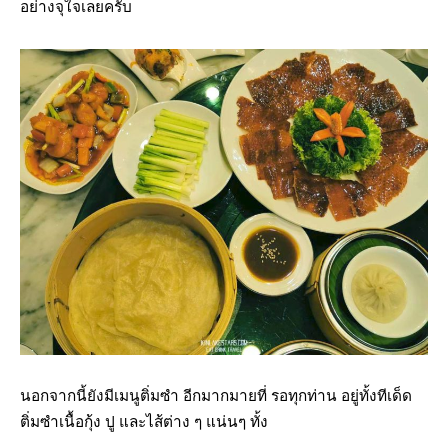
อย่างจุใจเลยครับ
นอกจากนี้ยังมีเมนูติ่มซำ อีกมากมายที่ รอทุกท่าน อยู่ทั้งทีเด็ด
ติ่มซำเนื้อกุ้ง ปู และไส้ต่าง ๆ แน่นๆ ทั้ง