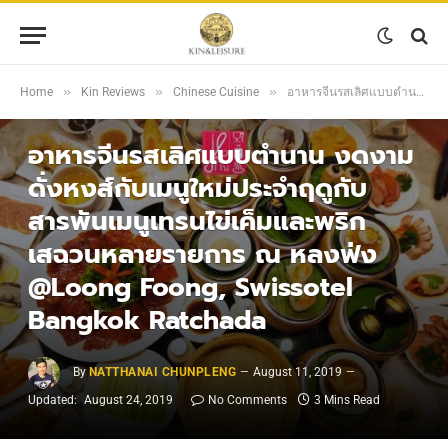
»
»
»
Home
Kin Reviews
Chinese Cuisine
อาหารจีนรสเลิศแบบตำนาน งดงามดั่งหงส์กับเมนูใหม่ประจำฤดูกับสารพันเมนูเทรนไข่เค็มและพริกเสฉวนหลายรายการ ณ หลงฟ่ง @Loong Foong, Swissotel Bangkok Ratchada
CHINESE CUISINE
อาหารจีนรสเลิศแบบตำนาน งดงาม
ดั่งหงส์กับเมนูใหม่ประจำฤดูกับ
สารพันเมนูเทรนไข่เค็มและพริก
เสฉวนหลายรายการ ณ หลงฟ่ง
@Loong Foong, Swissotel
Bangkok Ratchada
By
NATTHANAI CHUNPLENG
August 11, 2019
Updated:
August 24, 2019
No Comments
3 Mins Read