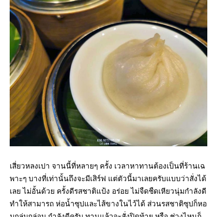
เสี่ยวหลงเปา จานนี้ที่หลายๆ ครั้ง เวลาหาทานต้องเป็นที่ร้านเฉ
พาะๆ บางที่เท่านั้นถึงจะมีเสิร์ฟ แต่ตัวนี้มาเลยครับแบบว่าสั่งได้
เลย ไม่อั้นด้วย ครั้งดีรสชาติแป้ง อร่อย ไม่จืดชืดเหียวนุ่มกำลังดี
ทำให้สามารถ ห่อน้ำซุปและไส้ขางในไว้ได้ ส่วนรสชาติซุปก็หอ
มกล่มกล่อม กำลังดีครับ ทานแล้วจะสั่งปิดท้าย หรือ ช่วงไหนก็