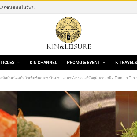
[News] THE ROCKING HORSE OF RESILIENCE คอลเลกชันขนมไหว้พระจันทร์ mooncake ประจำปี 2569 จากBanyan Tree Bangkok 1 สิงหาคม – 25 กันยายน 2569
RTICLES
KIN CHANNEL
PROMO & EVENT
K TRAVEL
มัสมั่นเนื้อแก้มวัวเข้มข้นละลายในปาก อาหารไทยรสแท้วัตถุดิบออแกนิค Farm to Table ที่ สมูท เคอร์รี่