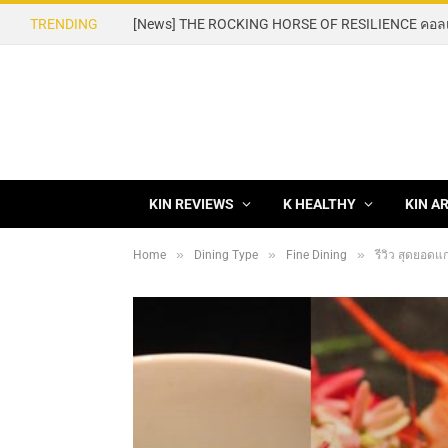
TRENDING
KIN REVIEWS
K HEALTHY
KIN A
»
»
»
Home
Dining Type
Fine Dining
รีวิว สุดยอดแกง