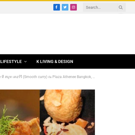
Facebook
Twitter
Instagram
&LIFESTYLE
K LIVING & DESIGN
 (Smooth curry) ณ Plaza Athenee Bangkok, A Royal Meridien 4/5 Stars