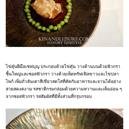
ไข่ตุ๋นฝีมือเชฟบุญ ประกอบด้วยไข่ตุ๋น วางด้านบนด้วยฟัวกรา
ชิ้นใหญ่และซอสฟัวกรา วางด้วยเห็ดทรัฟเฟิลขาวและไข่ปลา
ไพก์ เพิ่มถั่วลันเตาสีเขียวสดใสที่ตัดกับอาหารและจานได้อย่าง
สวยสดงดงาม รสชาติกรมกล่อมด้วยความหวานและเค็มอ่อน ๆ
จากซอสฟัวกรา รสสัมผัสที่มีทั้งส่วนที่กรุบกรอบ