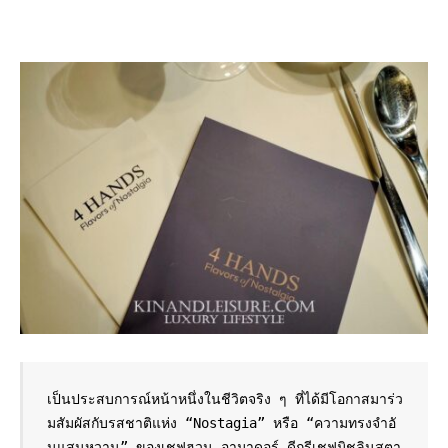
เป็นประสบการณ์หน้าหนึ่งในชีวิตจริง ๆ ที่ได้มีโอกาสมาร่ว
มสัมผัสกับรสชาติแห่ง “Nostagia” หรือ “ความทรงจำอั
นแสนหวาน” ของเชฟฮวน อามาดอร์ ดีกรีเชฟมิชลินสตา