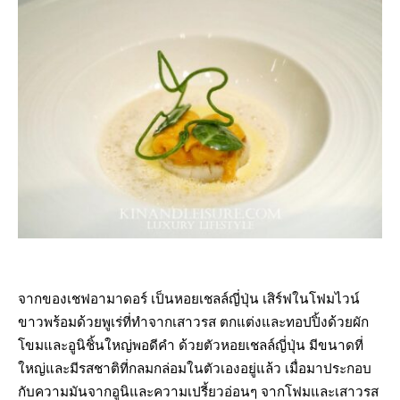
จากของเชฟอามาดอร์ เป็นหอยเชลล์ญี่ปุ่น เสิร์ฟในโฟมไวน์
ขาวพร้อมด้วยพูเร่ที่ทำจากเสาวรส ตกแต่งและทอปปิ้งด้วยผัก
โขมและอูนิชิ้นใหญ่พอดีคำ ด้วยตัวหอยเชลล์ญี่ปุ่น มีขนาดที่
ใหญ่และมีรสชาติที่กลมกล่อมในตัวเองอยู่แล้ว เมื่อมาประกอบ
กับความมันจากอูนิและความเปรี้ยวอ่อนๆ จากโฟมและเสาวรส