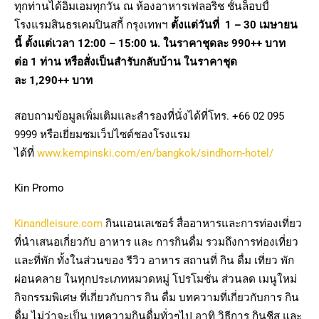
ทุกท่านได้อิ่มเอมทุกวัน ณ ห้องอาหารเฟลอริช ชั้นล็อบบี้
โรงแรมสินธรเคมปินสกี้ กรุงเทพฯ
ตั้งแต่วันที่
1 – 30
เมษายน
นี้ ตั้งแต่เวลา
12:00 – 15:00
น. ในราคาชุดละ
990
++ บาท
ต่อ
1
ท่าน หรือสั่งเป็นสำรับกลับบ้าน ในราคาชุด
ละ
1,290++
บาท
สอบถามข้อมูล​เพิ่มเติม​และสำรองที่นั่งได้ที่​โทร. +66 02 095
9999 หรือเยี่ยมชมเว็ปไซต์ชองโรงแรม
ได้ที่
www.kempinski.com/en/bangkok/sindhorn-hotel/
Kin Promo
Kinandleisure.com
กินแอนเลเชอร์ สื่ออาหารและการท่องเที่ยว
ที่นำเสนอเกี่ยวกับ อาหาร และ การกินดื่ม รวมถึงการท่องเที่ยว
และที่พัก ทั้งในส่วนของ รีวิว อาหาร สถานที่ กิน ดื่ม เที่ยว พัก
ผ่อนคลาย ในทุกประเภทหมวดหมู่ โปรโมชั่น ส่วนลด เมนูใหม่
กิจกรรมพิเศษ ที่เกี่ยวกับการ กิน ดื่ม บทความที่เกี่ยวกับการ กิน
ดื่ม ไม่ว่าจะเป็น บทความกินดื่มทั่วๆไป อาทิ วิธีการ กินชีส และ