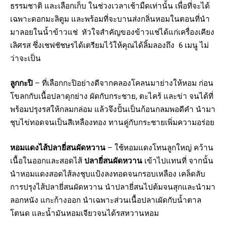
ธรรมชาติ และเลือกเก็บ ในช่วงเวลาเช้ามืดเท่านั้น เพื่อที่จะได้
เฉพาะดอกมะลิตูม และพร้อมที่จะบานส่งกลิ่นหอมในตอนที่นำ
มาลอยในน้ำข้าวแช่ หัวใจสำคัญ​ของข้าวแช่ได้แก่เครื่องเคียง
เลิศรส ซึ่งเชฟชัชษรได้เตรียมไว้ให้คุณได้ลิ้มลองถึง 6 เมนู ไม่
ว่าจะเป็น
ลูกกะปิ
– ที่เลือกกะปิอย่างดีจากคลองโคลนมาย่างให้หอม ก่อน
โขลกกับเนื้อปลาดุกย่าง ผัดกับกระชาย, ตะไคร้ และข่า จนได้ที่
พร้อมปรุงรสให้กลมกล่อม แล้วจึงปั้นเป็นก้อนกลมพอดีคำ นำมา
ชุบไข่ทอดจนเป็นสีเหลืองทอง ทานคู่กับกระชายเพิ่มความอร่อย
หอมแดงไส้ปลายี่สนผัดหวาน
– ใช้หอมแดงโทนลูกใหญ่ คว้าน
เนื้อในออกและสอดไส้
ปลา​ยี่สนผัดหวาน
เข้าไปแทนที่ จากนั้น
นำหอมแดงสอดไส้ลงชุบแป้งลงทอดจนกรอบเหลือง เคล็ดลับ
การปรุงไส้ปลา​ยี่สนผัดหวาน นำปลายี่สนไปต้มจนสุกและนำมา
ลอกหนัง แกะก้างออก นำเฉพาะส่วนเนื้อปลาเผัดกับน้ำตาล
โตนด และน้ำมันหอมเจียวจนได้รสหวานหอม