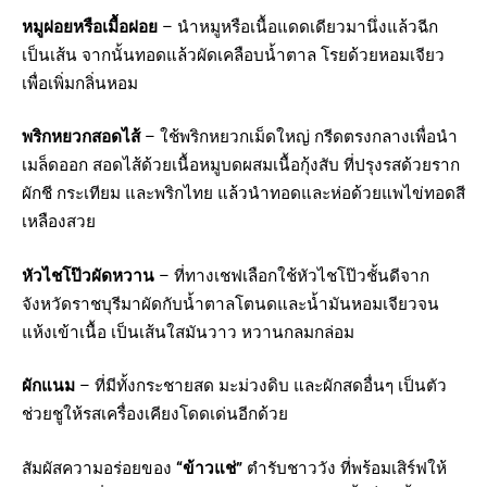
หมูฝอยหรือเมื้อฝอย
– นำหมูหรือเนื้อแดดเดียวมานึ่งแล้วฉีก
เป็นเส้น จากนั้นทอดแล้วผัดเคลือบน้ำตาล โรยด้วยหอมเจียว
เพื่อเพิ่มกลิ่นหอม
พริกหยวกสอดไส้
– ใช้พริกหยวกเม็ดใหญ่ กรีดตรงกลางเพื่อนำ
เมล็ดออก สอดไส้ด้วยเนื้อหมูบดผสมเนื้อกุ้งสับ ที่ปรุงรสด้วยราก
ผักชี กระเทียม และพริกไทย แล้วนำทอดและห่อด้วยแพไข่ทอดสี
เหลืองสวย
หัวไชโป๊วผัดหวาน
– ที่ทางเชฟเลือกใช้หัวไชโป๊วชั้นดีจาก
จังหวัดราชบุรีมาผัดกับน้ำตาลโตนดและน้ำมันหอมเจียวจน
แห้งเข้าเนื้อ เป็นเส้นใสมันวาว หวานกลมกล่อม
ผักแนม
– ที่มีทั้งกระชายสด มะม่วงดิบ และผักสดอื่นๆ เป็นตัว
ช่วยชูให้รสเครื่องเคียงโดดเด่นอีกด้วย
สัมผัสความอร่อยของ
“ข้าวแช่”
ตำรับชาววัง ที่พร้อมเสิร์ฟให้​