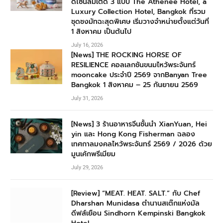
ดีไซน์ลิมิเต็ด 3 แบบ The Athenee Hotel, a
Luxury Collection Hotel, Bangkok ที่รวม
ชุดชงมัทฉะสุดพิเศษ เริ่มวางจำหน่ายตั้งแต่วันที่
1 สิงหาคม เป็นต้นไป
July 16, 2026
[News] THE ROCKING HORSE OF
RESILIENCE คอลเลกชันขนมไหว้พระจันทร์
mooncake ประจำปี 2569 จากBanyan Tree
Bangkok 1 สิงหาคม – 25 กันยายน 2569
July 31, 2026
[News] 3 ร้านอาหารจีนชั้นนำ XianYuan, Hei
yin และ Hong Kong Fisherman ฉลอง
เทศกาลมงคลไหว้พระจันทร์ 2569 / 2026 ด้วย
มูนเค้กพรีเมียม
July 29, 2026
[Review] “MEAT. HEAT. SALT.” กับ Chef
Dharshan Munidasa ตำนานสเต๊กแห่งมัล
ดีฟส์เยือน Sindhorn Kempinski Bangkok