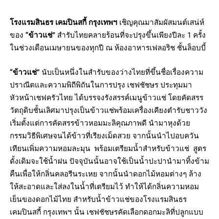
โรงแรมสินธร เคมปินสกี้ กรุงเทพฯ
เชิญคุณมาสัมผัสมนต์เสน่ห์
ของ
“ข้าวแช่”
สำรับไทยคลายร้อนที่จะปรุงขึ้นเพียงปีละ 1 ครั้ง
ในช่วงเดือนเมษายนของทุกปี ​ณ ห้องอาหารเฟลอริช ชั้นล็อบบี้
“ข้าวแช่”
นับเป็นหนึ่งในสำรับของว่างไทยที่ขึ้นชื่อเรื่องความ
ปราณีตและความพิถีพิถันในการปรุง เชฟชัชษร ประทุมมา
หัวหน้าเชฟครัวไทย ได้บรรจงรังสรรค์เมนูข้าวแช่ โดย​คัดสรร
วัตถุดิบชั้นเลิศมาปรุงเป็นข้าวแช่พร้อมเครื่องเคียงตำรับชาววัง
เริ่มตั้งแต่การคัดสรรข้าวหอมมะลิคุณภาพดี นำมาหุงด้วย
กรรมวิธีพิเศษจนได้ข้าวที่เรียงเม็ดสวย จากนั้นนำไปอบควัน
เทียนเพิ่มความหอมละมุน พร้อมเตรียมน้ำสำหรับข้าวแช่ สูตร
ดั้งเดิมจะใช้น้ำฝน ปัจจุบัน​นั้นอาจใช้เป็นน้ำปะปานำมาทิ้งข้าม
คืนเพื่อให้กลิ่นคลอรีนระเหย จากนั้นนำดอกไม้หอมต่างๆ ล้าง
ให้สะอาดและใส่ลงในน้ำที่เตรียมไว้ ทำให้ได้กลิ่น​ความหอม
เย็นของดอกไม้ไทย สำหรับน้ำข้าวแช่ของโรงแรมสินธร
เคมปินสกี้ กรุงเทพฯ นั้น เชฟชัชษรคัดเลือกดอกมะลิที่ปลูกแบบ