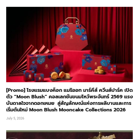
[Promo] โรงแรมแบงค็อก แมริออท มาร์คีส์ ควีนส์ปาร์ค เปิด
ตัว “Moon Blush” คอลเลกชันขนมไหว้พระจันทร์ 2569 แรง
บันดาลใจจากดอกเหมย สู่สัญลักษณ์แห่งการผลิบานและการ
เริ่มต้นใหม่ Moon Blush Mooncake Collections 2026
July 5, 2026