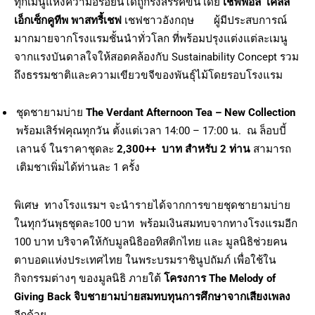
ทุกเมนูแห่งความอร่อยนี้ได้ถูกรังสรรค์ขึ้นโดย
เชฟพอล เคลลี่
เอ็กเซ็กคูทีพ พาสทรี้เชฟ
เชฟชาวอังกฤษ ผู้มีประสบการณ์
มากมายจากโรงแรมชั้นนำทั่วโลก ที่พร้อมปรุงแต่งแต่ละเมนู
จากแรงบันดาลใจให้สอดคล้องกับ Sustainability Concept รวม
ถึงธรรมชาติและความเขียวขจีของพันธุ์ไม้โดยรอบโรงแรม
ชุดชายามบ่าย
The
Verdant Afternoon Tea – New Collection
พร้อมเสิร์ฟคุณทุกวัน ตั้งแต่เวลา 14:00 – 17:00 น. ณ ล็อบบี้
เลานจ์ ในราคาชุดละ
2
,300
++
บาท
สำหรับ
2
ท่าน
สามารถ
เติมชาเพิ่มได้ท่านละ 1 ครั้ง
พิเศษ ทางโรงแรมฯ จะนำรายได้จากการขายชุดชายามบ่าย
ในทุกวันพุธชุดละ100 บาท พร้อมเงินสมทบจากทางโรงแรมอีก
100 บาท บริจาคให้กับมูลนิธิออทิสติกไทย และ มูลนิธิช่วยคน
ตาบอดแห่งประเทศไทย ในพระบรมราชินูปถัมภ์ เพื่อใช้ใน
กิจกรรมต่างๆ ของมูลนิธิ ภายใต้
โครงการ
The Melody of
Giving Back
จิบชายามบ่ายสมทบทุนการศึกษาจากเสียงเพลง
อีกด้วย