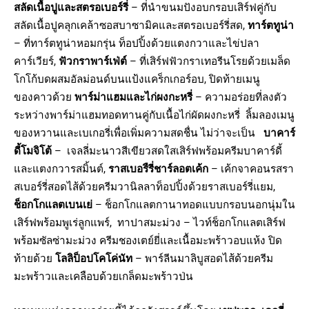
สลัดเนื้อปูและสตรอเบอร์รี่
– ที่นำขนมปังอบกรอบเสิร์ฟคู่กับ
สลัดเนื้อปูคลุกเคล้าซอสบาซามิคและสตรอเบอร์รี่สด,
ทาร์ต
ทูน่า
– ที่ทาร์ตทูน่าหอมกรุ่น ท็อปปิ้งด้วยแตงกวาและไข่ปลา
คาร์เวียร์,
ฟัวกราพาร์เฟ่ต์
– ที่เสิร์ฟฟัวกราเทอรีนโรยด้วยเมล็ด
โกโก้บดผสมอัลม่อนด์บนแป้งแคร็กเกอร์อบ, ปิดท้ายเมนู
ของคาวด้วย
พาร์ม่าแฮมและไก่ผงกะหรี่
– ความอร่อยที่ลงตัว
ระหว่างพาร์ม่าแฮมทอดทานคู่กับเนื้อไก่ผัดผงกะหรี่ ลิ้มลองเมนู
ของหวานและเบเกอรี่เพื่อเพิ่มความสดชื่น ไม่ว่าจะเป็น
บาคาร์
ดี้โมจิโต้
– เจลลี่มะนาวสีเขียวสดใสเสิร์ฟพร้อมครีมบาคาร์ดี้
และแตงกวารสมิ้นต์,
ราสเบอรืรี่ชาร์ลอตเค้ก
– เค้กจาคอนรสรา
สเบอร์รี่สอดไส้ด้วยครีมวานิลลาท็อปปิ้งด้วยราสเบอร์รี่แยม,
ช็อกโกแลตเบนเย่
– ช็อกโกแลตกานาทอดแบบกรอบนอกนุ่มใน
เสิร์ฟพร้อมพูเร่ลูกแพร์, ทาปาสมะม่วง – ไวท์ช็อกโกแลตเสิร์ฟ
พร้อมซัลซ่ามะม่วง ครีมชองเตย์ยี่และเนื้อมะพร้าวอบแห้ง ปิด
ท้ายด้วย
โลลิป็อปโคโค่นัท
– พาร์ลีนมาลิบูสอดไส้ด้วยครีม
มะพร้าวและเคลือบด้วยเกล็ดมะพร้าวป่น