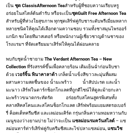
เป็น
ชุด ClassisAfternoon Tea
สำหรับผู้ที่ชอบความเรียบหรู
อร่อยในสไตล์ต้นตำรับ หรือจะเป็น
ชุดGuilt Free
Afternoon Tea
สำหรับผู้ที่ห่วงใยสุขภาพ ทุกชุดเสิร์ฟคู่กับชาระดับพรีเมี่ยมหลาก
หลายชนิดให้คุณได้เลือกตามความชอบ รวมทั้งชาสมุนไพรออร์
แกนิก ชงโดยทีมาสเตอร์ หรือพนักงานผู้เชี่ยวชาญด้านชาของ
โรงแรมฯ ที่จัดเตรียมมาเสิร์ฟให้คุณได้ผ่อนคลาย
พบกับชุดน้ำชายาม
The
Verdant Afternoon Tea – New
Collection
ที่รังสรรค์ขึ้นเพื่อคลายร้อน เติมเย็นฉ่ำก่อนจิบชา
ด้วย
เวอร์จิ้น พินาคาลาด้า
เกล็ดน้ำแข็งสีขาวละมุ่นที่ผสม
ผสานความสดชื่นของ น้ำมะพร้าว น้ำสัปปะรด และน้ำ
มะนาว เสิร์ฟในดาร์กช็อกโกแลตที่ถูกดีไซน์ให้ดูละม้ายกะลา
มะพร้าวขนาดกระทัดรัด อร่อยกับสโคนสูตรพิเศษทั้ง
คลาสสิคสโคนและสโคนช็อกโกแลต เสิร์ฟพร้อมแยมสตรอเบอร์
รี่ ค็อตเต็ทครีมชีส และเลม่อนเคิร์ด กรุ่นกลิ่นความหอมหวานกับ
เมนูของว่างยามบ่าย ไม่ว่าจะเป็น
แซลม่อนรมควันสไลด์
– แซ
ลม่อนทาร์ท่าร์เสิร์ฟคู่กับครีมชีสและไข่ปลาแซลม่อน,
แซนวิช