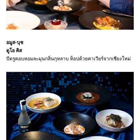
อมูส-บุช
ดูโอ คิส
บีตรูตอบหอมละมุนกลิ่นกุหลาบ ท็อปด้วยคาเวียร์จากเชียงใหม่