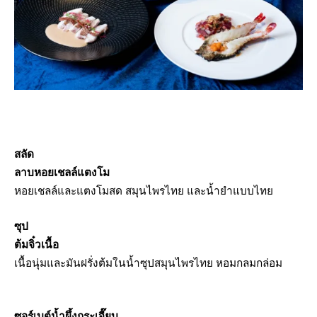
สลัด
ลาบหอยเชลล์แตงโม
หอยเชลล์และแตงโมสด สมุนไพรไทย และน้ำยำแบบไทย
ซุป
ต้มจิ๋วเนื้อ
เนื้อนุ่มและมันฝรั่งต้มในน้ำซุปสมุนไพรไทย หอมกลมกล่อม
ซอร์เบต์น้ำผึ้งกระเจี๊ยบ