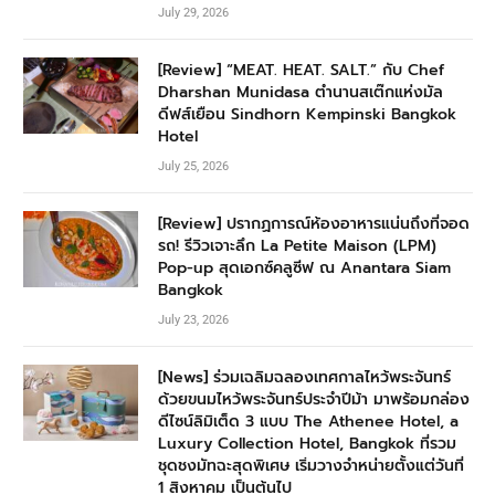
July 29, 2026
[Review] “MEAT. HEAT. SALT.” กับ Chef
Dharshan Munidasa ตำนานสเต๊กแห่งมัล
ดีฟส์เยือน Sindhorn Kempinski Bangkok
Hotel
July 25, 2026
[Review] ปรากฏการณ์ห้องอาหารแน่นถึงที่จอด
รถ! รีวิวเจาะลึก La Petite Maison (LPM)
Pop-up สุดเอกซ์คลูซีฟ ณ Anantara Siam
Bangkok
July 23, 2026
[News] ร่วมเฉลิมฉลองเทศกาลไหว้พระจันทร์
ด้วยขนมไหว้พระจันทร์ประจำปีม้า มาพร้อมกล่อง
ดีไซน์ลิมิเต็ด 3 แบบ The Athenee Hotel, a
Luxury Collection Hotel, Bangkok ที่รวม
ชุดชงมัทฉะสุดพิเศษ เริ่มวางจำหน่ายตั้งแต่วันที่
1 สิงหาคม เป็นต้นไป