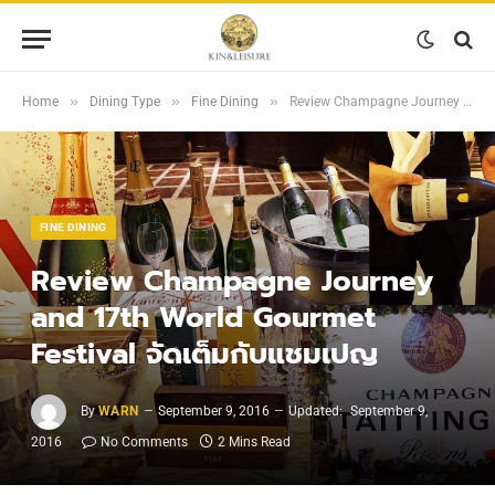
»
»
»
Home
Dining Type
Fine Dining
Review Champagne Journey and 17th World Gourmet Festival จัดเต็มกับแชมเปญ
FINE DINING
Review Champagne Journey
and 17th World Gourmet
Festival จัดเต็มกับแชมเปญ
By
WARN
September 9, 2016
Updated:
September 9,
2016
No Comments
2 Mins Read