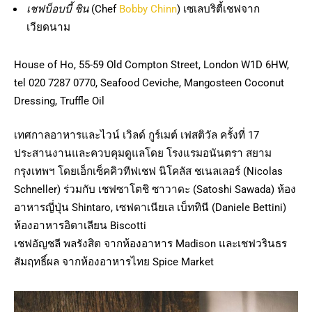
เชฟบ็อบบี้ ชิน
(Chef
Bobby Chinn
) เซเลบริตี้เชฟจาก
เวียดนาม
House of Ho, 55-59 Old Compton Street, London W1D 6HW,
tel 020 7287 0770, Seafood Ceviche, Mangosteen Coconut
Dressing, Truffle Oil
เทศกาลอาหารและไวน์ เวิลด์ กูร์เมต์ เฟสติวัล ครั้งที่ 17
ประสานงานและควบคุมดูแลโดย โรงแรมอนันตรา สยาม
กรุงเทพฯ โดยเอ็กเซ็คคิวทีฟเชฟ นิโคลัส ชเนลเลอร์ (Nicolas
Schneller) ร่วมกับ เชฟซาโตชิ ซาวาดะ (Satoshi Sawada) ห้อง
อาหารญี่ปุ่น Shintaro, เซฟดาเนียเล เบ็ททินี (Daniele Bettini)
ห้องอาหารอิตาเลียน Biscotti
เชฟอัญชลี พลรังสิต จากห้องอาหาร Madison และเชฟวรินธร
สัมฤทธิ์ผล จากห้องอาหารไทย Spice Market