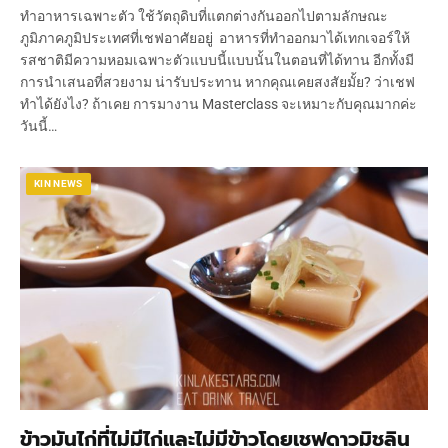
ทำอาหารเฉพาะตัว ใช้วัตถุดิบที่แตกต่างกันออกไปตามลักษณะ
ภูมิภาคภูมิประเทศที่เชฟอาศัยอยู่ อาหารที่ทำออกมาได้เทกเจอร์ให้
รสชาติมีความหอมเฉพาะตัวแบบนี้แบบนั้นในตอนที่ได้ทาน อีกทั้งมี
การนำเสนอที่สวยงาม น่ารับประทาน หากคุณเคยสงสัยมั้ย? ว่าเชฟ
ทำได้ยังไง? ถ้าเคย การมางาน Masterclass จะเหมาะกับคุณมากค่ะ
วันนี้…
KIN NEWS
ข้าวมันไก่ที่ไม่มีไก่และไม่มีข้าวโดยเชฟดาวมิชลิน