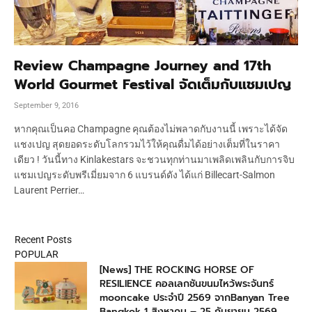
Review Champagne Journey and 17th
World Gourmet Festival จัดเต็มกับแชมเปญ
September 9, 2016
หากคุณเป็นคอ Champagne คุณต้องไม่พลาดกับงานนี้ เพราะได้จัด
แชงเปญ สุดยอดระดับโลกรวมไว้ให้คุณดื่มได้อย่างเต็มที่ในราคา
เดียว ! วันนี้ทาง Kinlakestars จะชวนทุกท่านมาเพลิดเพลินกับการจิบ
แชมเปญระดับพรีเมี่ยมจาก 6 แบรนด์ดัง ได้แก่ Billecart-Salmon
Laurent Perrier…
Recent Posts
POPULAR
[News] THE ROCKING HORSE OF
RESILIENCE คอลเลกชันขนมไหว้พระจันทร์
mooncake ประจำปี 2569 จากBanyan Tree
Bangkok 1 สิงหาคม – 25 กันยายน 2569