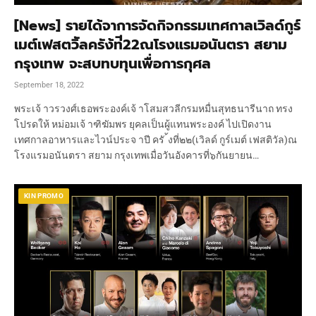
[News] รายได้จาการจัดกิจกรรมเทศกาลเวิลด์กูร์
เมต์เฟสตวิัลครัง้ท่ี22ณโรงแรมอนันตรา สยาม
กรุงเทพ จะสบทบทุนเพื่อการกุศล
September 18, 2022
พระเจ้ าวรวงศ์เธอพระองค์เจ้ าโสมสวลีกรมหมื่นสุทธนารีนาถ ทรง
โปรดให้ หม่อมเจ้ าฑิฆัมพร ยุคลเป็นผู้แทนพระองค์ ไปเปิดงาน
เทศกาลอาหารและไวน์ประจ าปี ครั ้งที่๒๒(เวิลด์ กูร์เมต์ เฟสติวัล)ณ
โรงแรมอนันตรา สยาม กรุงเทพเมื่อวันอังคารที่๖กันยายน…
KIN PROMO