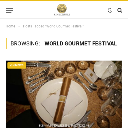
»
Home
Posts Tagged "World Gourmet Festival"
BROWSING:
WORLD GOURMET FESTIVAL
KIN NEWS