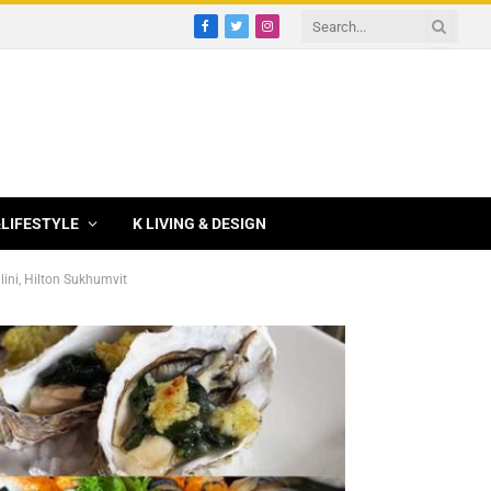
Facebook
Twitter
Instagram
&LIFESTYLE
K LIVING & DESIGN
alini, Hilton Sukhumvit