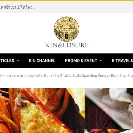
[News] THE ROCKING HORSE OF RESILIENCE คอลเลกชันขนมไหว้พระจันทร์ mooncake ประจำปี 2569 จากBanyan Tree Bangkok 1 สิงหาคม – 25 กันยายน 2569
RTICLES
KIN CHANNEL
PROMO & EVENT
K TRAVEL
อร์ หอยนางรม สดๆปรุงสารพัด ฟัวกราส์ ซูชิ ไม่อั้น ในมื้อ Sparkling Sunday Brunch at Sc