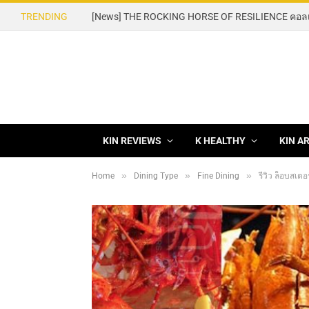
TRENDING
KIN REVIEWS
K HEALTHY
KIN A
»
»
»
Home
Dining Type
Fine Dining
รีวิว ล็อบสเต