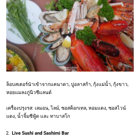
ล็อบสเตอร์นำเข้าจากแคนาดา, ปูอลาสก้า, กุ้งแม่น้ำ, กุ้งขาว,
หอยแมลงภู่นิวซีแลนด์
เครื่องปรุงรส: เลมอน, ไลม์, ซอสค็อกเทล, หอมแดง, ซอสไวน์
แดง, น้ำจิ้มซีฟู้ด เเละ ทาบาสโก
Live Sushi and Sashimi Bar