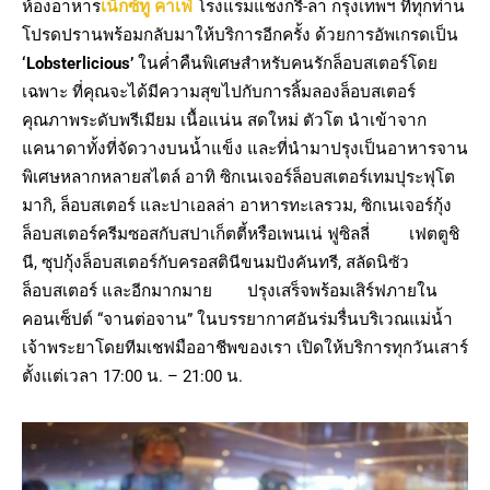
ห้องอาหาร
เน็กซ์ทู คาเฟ่
โรงแรมแชงกรี-ลา กรุงเทพฯ ที่ทุกท่าน
โปรดปรานพร้อมกลับมาให้บริการอีกครั้ง ด้วยการอัพเกรดเป็น
‘Lobsterlicious’
ในค่ำคืนพิเศษสำหรับคนรักล็อบสเตอร์โดย
เฉพาะ ที่คุณจะได้มีความสุขไปกับการลิ้มลองล็อบสเตอร์
คุณภาพระดับพรีเมียม เนื้อแน่น สดใหม่ ตัวโต นำเข้าจาก
แคนาดาทั้งที่จัดวางบนน้ำแข็ง และที่นำมาปรุงเป็นอาหารจาน
พิเศษหลากหลายสไตล์ อาทิ ซิกเนเจอร์ล็อบสเตอร์เทมปุระฟุโต
มากิ, ล็อบสเตอร์ และปาเอลล่า อาหารทะเลรวม, ซิกเนเจอร์กุ้ง
ล็อบสเตอร์ครีมซอสกับสปาเก็ตตี้หรือเพนเน่ ฟูซิลลี่ เฟตตูชิ
นี, ซุปกุ้งล็อบสเตอร์กับครอสตินีขนมปังคันทรี, สลัดนิซัว
ล็อบสเตอร์ และอีกมากมาย ปรุงเสร็จพร้อมเสิร์ฟภายใน
คอนเซ็ปต์ “จานต่อจาน” ในบรรยากาศอันร่มรื่นบริเวณแม่น้ำ
เจ้าพระยาโดยทีมเชฟมืออาชีพของเรา เปิดให้บริการทุกวันเสาร์
ตั้งเเต่เวลา 17:00 น. – 21:00 น.