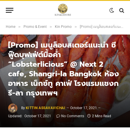
»
»
»
Home
Promo & Event
Kin Promo
[Promo] เมนูล็อบสเตอร์แนะนำ ซีฟู๊ดบุฟเฟ่ต์มื้อค่ำ “Lobsterlicious” @ Next 2 cafe, Shangri-la Bangkok ห้องอาหาร เน็กซ์ทู คาเฟ่ โรงแรมแชงกรี-ลา กรุงเทพฯ
KIN PROMO
[Promo] เมนูล็อบสเตอร์แนะนำ ซี
ฟู๊ดบุฟเฟ่ต์มื้อค่ำ
“Lobsterlicious” @ Next 2
cafe, Shangri-la Bangkok ห้อง
อาหาร เน็กซ์ทู คาเฟ่ โรงแรมแชงก
รี-ลา กรุงเทพฯ
By
KITTIN ASSAVAVICHAI
October 17, 2021
Updated:
October 17, 2021
No Comments
2 Mins Read