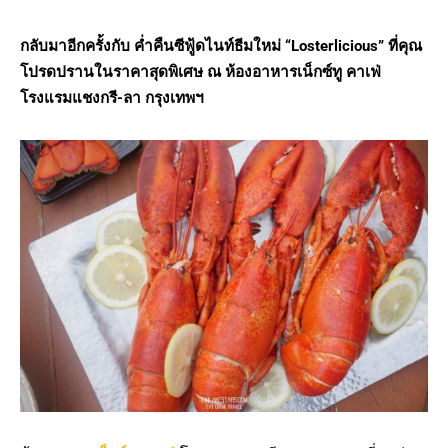
กลับมาอีกครั้งกับ ค่ำคืนซีฟู้ดไนท์ธีมใหม่ “Losterlicious” ที่คุณ
โปรดปรานในราคาสุดพิเศษ
ณ ห้องอาหารเน็กซ์ทู คาเฟ่
โรงแรมแชงกรี-ลา กรุงเทพฯ