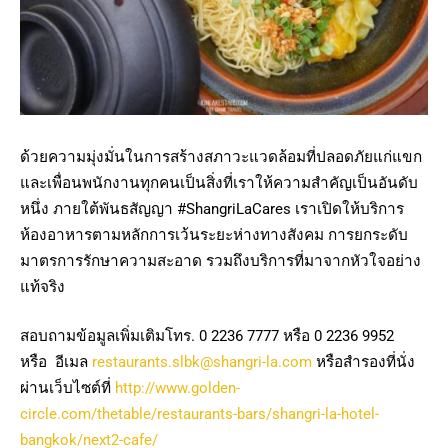
ด้วยความมุ่งมั่นในการสร้างสภาวะแวดล้อมที่ปลอดภัยแก่แขก
และเพื่อนพนักงานทุกคนเป็นสิ่งที่เราให้ความสำคัญเป็นอันดับ
หนึ่ง ภายใต้พันธสัญญา #ShangriLaCares เราเปิดให้บริการ
ห้องอาหารตามหลักการเว้นระยะห่างทางสังคม การยกระดับ
มาตรการรักษาความสะอาด รวมถึงบริการที่มาจากหัวใจอย่าง
แท้จริง
สอบถามข้อมูลเพิ่มเติมโทร. 0 2236 7777 หรือ 0 2236 9952
หรือ อีเมล
restaurants.slbk@shangri-la.com
หรือสำรองที่นั่ง
ผ่านเว็บไซต์ที่
http://www.golden-
circle.com/thetable/restaurants-bars/shangri-la-hotel-
bangkok/next2-cafe/