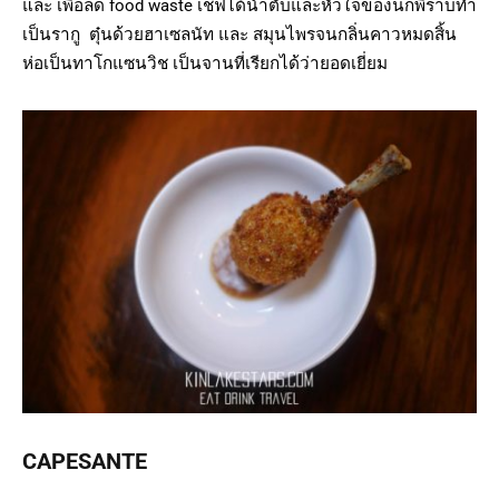
และ เพื่อลด food waste เชฟได้นำตับและหัวใจของนกพิราบทำ
เป็นรากู ตุ๋นด้วยฮาเซลนัท และ สมุนไพรจนกลิ่นคาวหมดสิ้น
ห่อเป็นทาโกแซนวิช เป็นจานที่เรียกได้ว่ายอดเยี่ยม
CAPESANTE