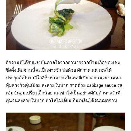
อีกจานที่ได้รับแรงบันดาลใจจากอาหารจากบ้านเกิดของเชฟ
ซึ่งดั้งเดิมจานนี้จะเป็นหางวัว ห่อด้วย ผักกาด แต่ เชฟได้
ประยุกต์เป็นราวีโอลีซึ่งทำจากแป้งเคลสีเขียวอ่อนสวยงามห่อ
หุ้มหางวัวตุ๋นเปื่อย ละลายในปาก ราดด้วย cabbage sauce รส
เข้มข้นอมเปรี้ยวเล็กน้อย แต่เข้าได้เป็นอย่างดีกับตัวหางวัวที่
ตุ๋นจนละลายในปาก ทำให้ไม่เลี่ยน กินเพลินได้จนหมดจาน