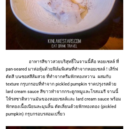
อาหารสีขาวสวยบริสุทธิ์ในจานนี้คือ หอยเชลล์ ที่
pan-seared มาห่อหุ้มด้วยฟิล์มพิเศษที่ทำจากหอยเชลล์ ! เสิร์ฟ
ตัดสี บนซอสสีส้มสวย ที่ทำจากครีมฟักทองหวาน ผสมกับ
texture กรุบกรอบที่ทำจาก pickled pumpkin ราดปรุงรสด้วย
lard cream sauce สีขาวทำจากกระดูกหมูและโรสแมรี จานนี้
ให้รสชาติหวานมันของหอยเชลล์และ lard cream sauce พร้อม
ฟักทองเนื้อเนียนละมุนลิ้น ตัดเลี่ยนด้วยฟักทองดอง (pickled
pumpkin) กรุบกรอบรสอมเปรี้ยว