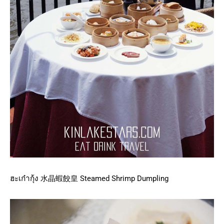
ฮะเก๋ากุ้ง 水晶蝦餃皇 Steamed Shrimp Dumpling