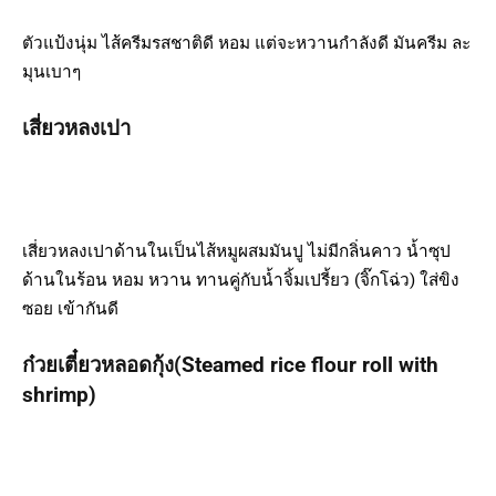
ตัวแป้งนุ่ม ไส้ครีมรสชาติดี หอม แต่จะหวานกำลังดี มันครีม ละ
มุนเบาๆ
เสี่ยวหลงเปา
เสี่ยวหลงเปาด้านในเป็นไส้หมูผสมมันปู ไม่มีกลิ่นคาว น้ำซุป
ด้านในร้อน หอม หวาน ทานคู่กับน้ำจิ้มเปรี้ยว (จิ๊กโฉ่ว) ใส่ขิง
ซอย เข้ากันดี
ก๋วยเตี๋ยวหลอดกุ้ง(Steamed rice flour roll with
shrimp)