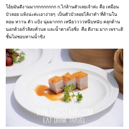
โอ้ยมันดีงามมากกกกกกกก ก.ไก่ล้านตัวเลยเจ้าค่ะ คือ เหมือน
บัวลอย แห้งน่ะค่ะเอาง่ายๆ เป็นตัวบัวลอยไส้งาดำ ที่ด้านใน
หอม หวาน ตัว แป้ง นุ่มมากกก เหนียววววหนึบหนับ คลุกด้าน
นอกด้วยถั่วลิสงคั่วบด และน้ำตาลไอซิ่ง คือ ดีงาม มาก เพราะดิ
ชั้นไม่ชอบทานน้ำขิง