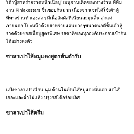
‘เต้าหู้สาหร่ายราดหน้าเนื้อปู’ เมนูจานเด็ดของทางร้าน ที่ทีม
งาน Kinlakestars ชื่นชอบกันมาก เนื่องจากเชฟได้ใช้เต้าหู้
ที่ทางร้านทำเองสดๆ มีเนื้อสัมผัสที่เนียนละมุนลิ้น สุกแค่
ภายนอก โปะหน้าด้วยสาหร่ายแผ่นบางๆขนาดพอดีชิ้นเต้าหู้
ราดด้วยซอสเนื้อปูสูตรพิเศษ รสชาติของทุกองค์ประกอบเข้ากัน
ได้อย่างลงตัว
ซาลาเปาไส้หมูแดงสูตรต้นตำรับ
แป้งซาลาเปาเนียน นุ่ม ด้านในเป็นไส้หมูแดงหั่นเต๋า แต่ไส้
เยอะและฉ่ำไม่แห้ง ปรุงรสได้อร่อยเลิศ
ซาลาเปาไส้ครีม