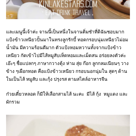
และเมนูนี้เจ้าค่ะ จานนี้เป็นหนึ่งในจานติ่มซำที่ดิฉันชอบมาก
แป้งข้าวเหนียวปั้นมาในทรงลูกรักบี้ ทอดกรอบนุ่มเหนียวไม่อม
น้ำมัน มีความร้อนดีมาก ตัวแป้งหอมหวานทั้งจากแป้งข้าว
เหนียว กัดเข้าไปมีไส้หมูสับเห็ดหอมและเม็ดสน อร่อยลงตัวค่ะ
เอ๊ะๆ ชื่อแปลกๆ ภาษากวางตุ้ง ห่าม สุ่ย ก๊อก ลูกกลมเนียนๆ วาง
ข้าง ๆเผือกทอด คือแป้งข้าวเหนียว กรอบนอกนุ่มใน สุดๆ ด้าน
ในเป็นไส้ หมูสับ และกุ้ง ปรุงรส ตามสไตล์อาหารจีน
ก๋วยเตี๋ยวหลอด ก็มีให้เลือกสามไส้ นะคะ มีไส้ กุ้ง หมูแดง และ
ผักรวม