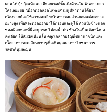
ผสม ไก่ กุ้ง กุ้งแห้ง และมีหอยเชลล์ชิ้นเป้งด้านใน ฟินอย่าบอก
ใครเลยยยย ‘เผือกทอดสอดไส้ทะเล’ เมนูที่หาทานได้ยาก
เนื่องจากต้องใช้ความละเอียดในการผสมส่วนผสมแต่ละอย่าง
อย่างสูง เพื่อที่จะทอดออกมาได้กรอบและฟูได้ ตัวแป้งข้างนอก
ของเผือกทอดที่นี่จะฟูกรอบไม่อมน้ำมัน ข้างในเป็นเผือกนึ่งบด
ละเอียด ให้สัมผัสเนียนลิ้น คลุกเคล้ากับธัญพืชนานาชนิดและ
เนื้ออาหารทะเลสับหยาบๆเพื่อเพิ่มคุณค่าทางโภชนาการ
รสชาตินุ่มละมุน