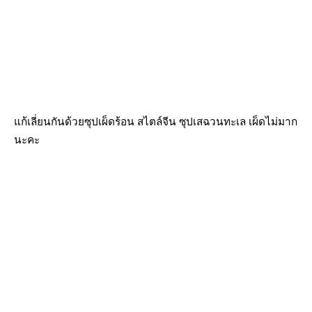
แก้เลี่ยนกันด้วยซุปเผ็ดร้อน สไตล์จีน ซุปเสฉวนทะเล เผ็ดไม่มาก
นะคะ