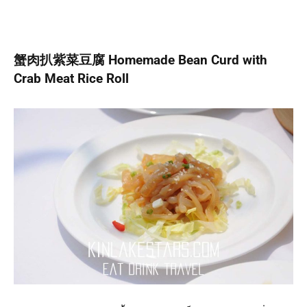
蟹肉扒紫菜豆腐 Homemade Bean Curd with
Crab Meat Rice Roll