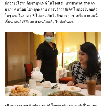
ดีกว่ายังไง?? ติ่มซำบุฟเฟต์ ในโรงแรม บรรยากาศ ส่วนตัว
มากๆ คนน้อย ไม่พลุกพล่าน การบริการดีเลิศ ไม่ต้องไปต่อคิว
ใดๆ เลย ในราคา ที่ ไม่แพงเกินไปอีกต่างหาก เกริ่นมาแบบนี้
เริ่มน่าสนใจรึยังคะ ถ้าสนใจแล้ว ไปต่อกันเลย
All you can eat ติ่มซำ บุฟเฟต์มื้อกลางวัน พุธ- ศุกร์ ที่โรงแรม