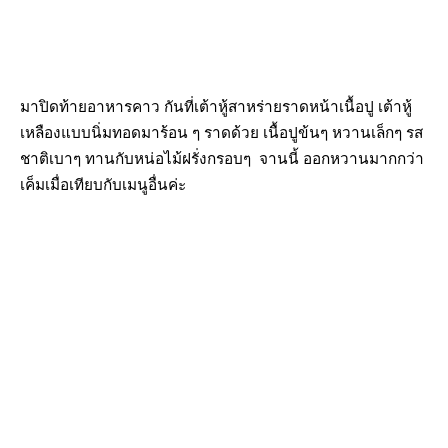
มาปิดท้ายอาหารคาว กันที่เต้าหู้สาหร่ายราดหน้าเนื้อปู เต้าหู้
เหลืองแบบนิ่มทอดมาร้อน ๆ ราดด้วย เนื้อปูข้นๆ หวานเล็กๆ รส
ชาติเบาๆ ทานกับหน่อไม้ฝรั่งกรอบๆ จานนี้ ออกหวานมากกว่า
เค็มเมื่อเทียบกับเมนูอื่นค่ะ