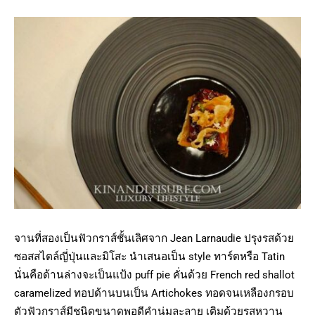
จานที่สองเป็นฟัวกราส์ชั้นเลิศจาก Jean Larnaudie ปรุงรสด้วย
ซอสสไตล์ญี่ปุ่นและมิโสะ นำเสนอเป็น style ทาร์ตหรือ Tatin
นั่นคือด้านล่างจะเป็นแป้ง puff pie คั่นด้วย French red shallot
caramelized ทอปด้านบนเป็น Artichokes ทอดจนเหลืองกรอบ
ตัวฟัวกราส์มีชนิดขนาดพอดีคำนุ่มละลาย เติมด้วยรสหวาน