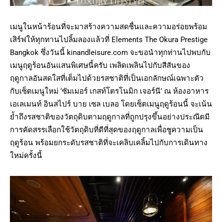
เมนูในหน้าร้อนที่จะมาสร้างความสดชื่นและความอร่อยพร้อม
เสิร์ฟให้ทุกทานไปลิ้มลองแล้วที่ Elements The Okura Prestige
Bangkok ซึ่งวันนี้ kinandleisure.com จะขอนำทุกท่านไปพบกับ
เมนูฤดูร้อนอันแสนพิเศษนี้ครับ เพลิดเพลินไปกับสีสันของ
ฤดูกาลอันสดใสที่เต็มไปด้วยรสชาติที่เป็นเอกลักษณ์เฉพาะตัว
กับเซ็ตเมนูใหม่ ‘ซัมเมอร์ เกสท์โตรโนมิก เจอร์นี’ ณ ห้องอาหาร
เอเลเมนท์ อินสไปร์ บาย เซล เบลอ โดยเซ็ตเมนูฤดูร้อนนี้ จะเน้น
ย้ำถึงรสชาติของวัตถุดิบตามฤดูกาลที่ถูกปรุงขึ้นอย่างประณีตมี
การคัดสรรเลือกใช้วัตถุดิบที่ดีที่สุดของฤดูกาลเพื่อชูความเป็น
ฤดูร้อน พร้อมยกระดับรสชาติที่จะเคลิบเคลิ้มไปกับการเดินทาง
ใหม่ครั้งนี้