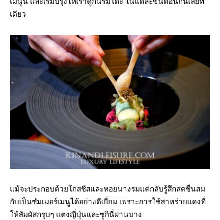
เมนูนี้ และเริ่มปรุงให้เราดูกันริมโต๊ะ ในแต่ละขั้นตอนกันเลยที
เดียว
แม้จะประกอบด้วยโกสชีสและหอยนางรมแต่กลับรู้สึกสดชื่นสม
กับเป็นซํมเมอร์เมนูได้อย่างดีเยี่ยม เพราะการใช้สาหร่ายแดงที่
ให้สัมผัสกรุบๆ แตงญี่ปุ่นและซูกินี่ฝานบาง