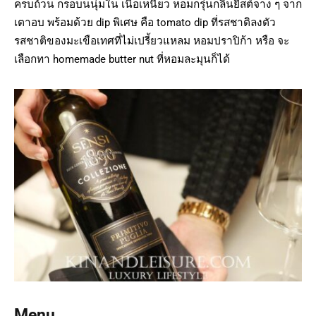
ครบถ้วน กรอบนนุ่มใน เนื้อเหนียว หอมกรุ่นกลิ่นยีสต์จาง ๆ จาก
เตาอบ พร้อมด้วย dip พิเศษ คือ tomato dip ที่รสชาติลงตัว
รสชาติของมะเขือเทศที่ไม่เปรี้ยวแหลม หอมปราปิก้า หรือ จะ
เลือกทา homemade butter nut ที่หอมละมุนก็ได้
Menu