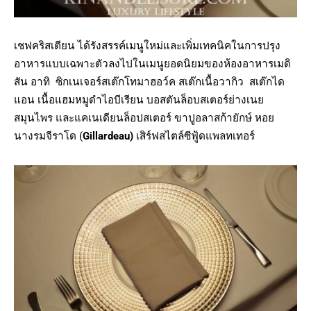
เชฟคริสเตียน ได้รังสรรค์เมนูใหม่และเพิ่มเทคนิคในการปรุง
อาหารแบบเฉพาะตัวลงไปในเมนูยอดนิยมของห้องอาหารเมดิ
สัน อาทิ ซิกเนเจอร์สเต๊กโทมาฮอว์ค สเต๊กเนื้อวากิว สเต๊กได
แอน เนื้อแฮมหมูดำไอบีเรียน บอสตันล็อบสเตอร์ย่างเนย
สมุนไพร และแคเนเดียนล็อปสเตอร์ ขาปูอลาสก้ายักษ์ หอย
นางรมจีราโด (
Gillardeau)
เสิร์ฟสไตล์ซีฟู้ดแพลทเทอร์