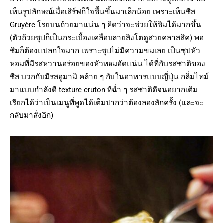
เห็นรูปลักษณ์เมื่อเสิร์ฟก็ใจชื้นขึ้นมาเล็กน้อย เพราะเห็นชีส
Gruyère โรยบนถ้วยมาแน่น ๆ คิดว่าจะช่วยให้ชิมได้มากขึ้น
(ตัวถ้วยซุปก็เป็นกระเบื้องเคลือบลายสิงโตดูสวยคลาสสิค) พอ
ชิมก็ต้องแปลกใจมาก เพราะซุปไม่มีความขมเลย เป็นซุปหัว
หอมที่มีรสหวานอร่อยของหัวหอมอัดแน่น ได้ที่กับรสชาติของ
ชีส บวกกับมีรสอูมามิ คล้าย ๆ กับในอาหารแบบญี่ปุ่น กลิ่มไทม์
มาแบบกำลังดี texture cruton ที่ฉ่ำ ๆ รสชาติดีจนอยากเติม
เรียกได้ว่าเป็นเมนูที่พูดได้เต็มปากว่าต้องลองสักครั้ง (และจะ
กลับมาสั่งอีก)