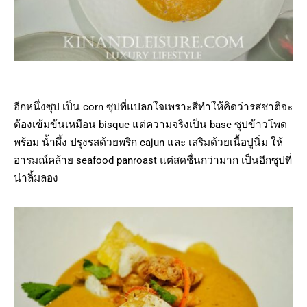
อีกหนึ่งซุป เป็น corn ซุปที่แปลกใจเพราะสีทำให้คิดว่ารสชาติจะ
ต้องเข้มข้นเหมือน bisque แต่ความจริงเป็น base ซุปข้าวโพด
พร้อม น้ำผึ้ง ปรุงรสด้วยพริก cajun และ เสริมด้วยเนื้อปูนิ่ม ให้
อารมณ์คล้าย seafood panroast แต่สดชื่นกว่ามาก เป็นอีกซุปที่
น่าลิ้มลอง