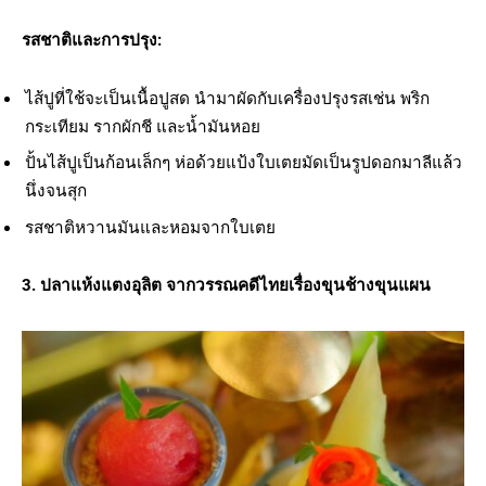
รสชาติและการปรุง:
ไส้ปูที่ใช้จะเป็นเนื้อปูสด นำมาผัดกับเครื่องปรุงรสเช่น พริก
กระเทียม รากผักชี และน้ำมันหอย
ปั้นไส้ปูเป็นก้อนเล็กๆ ห่อด้วยแป้งใบเตยมัดเป็นรูปดอกมาลีแล้ว
นึ่งจนสุก
รสชาติหวานมันและหอมจากใบเตย
3. ปลาแห้งแตงอุลิต จากวรรณคดีไทยเรื่องขุนช้างขุนแผน