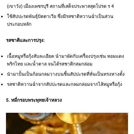
(เขาวัง) เมืองเพชรบุรี สถานที่เสด็จประพาสสุดโปรด ร 4
ใช้สัปปะรดพันธุ์ปัตตาเวีย ซึ่งมีรสชาติหวานฉ่ำเป็นส่วน
ประกอบหลัก
รสชาติและการปรุง:
เนื้อหมูหรือกุ้งสับละเอียด นำมาผัดกับเครื่องปรุงเช่น หอมแดง
พริกไทย และน้ำตาล จนได้รสชาติกลมกล่อม
นำมาปั้นเป็นก้อนกลมวางบนชิ้นสัปปะรดที่หั่นเป็นทรงหางตั้ง
รสชาติหวานฉ่ำจากสัปปะรดและกลมกล่อมจากไส้หมูหรือกุ้ง
5. หมี่กรอบพระพุทธเจ้าหลวง