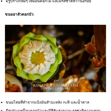
มีรูปร่างกลมๆ เหมือนดอกไม้ และมีรสชาติหวานอร่อย
ขนมอาลัวดอกบัว
:
ขนมไทยที่ทำจากแป้งมันสำปะหลัง กะทิ และน้ำตาล
มีรูปร่างเหมือนดอกบัวและมีสีสันสวยงาม รสชาติหวานหอม