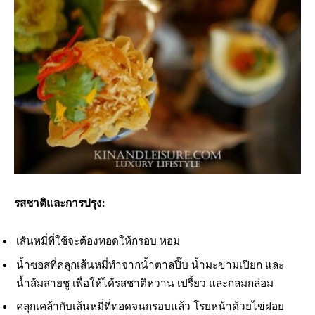
รสชาติและการปรุง:
เส้นหมี่ที่ใช้จะต้องทอดให้กรอบ หอม
น้ำซอสที่คลุกเส้นหมี่ทำจากน้ำตาลปี๊บ น้ำมะขามเปียก และ
น้ำส้มสายชู เพื่อให้ได้รสชาติหวาน เปรี้ยว และกลมกล่อม
คลุกเคล้ากับเส้นหมี่ที่ทอดจนกรอบแล้ว โรยหน้าด้วยไข่ฝอย