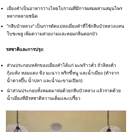
เมี่ยงคำเป็นอาหารว่างไทยโบราณที่มีการผสมผสานสมุนไพร
หลากหลายชนิด
“กลีบบัวหลวง” เป็นการดัดแปลงเมี่ยงคำที่ใช้กลีบบัวหลวงแทน
ใบชะพลู เพิ่มความสวยงามและหอมกลิ่นดอกบัว
รสชาติและการปรุง:
ส่วนประกอบหลักของเมี่ยงคำได้แก่ มะพร้าวคั่ว ถั่วลิสงคั่ว
กุ้งแห้ง หอมแดง ขิง มะนาว พริกขี้หนู และน้ำเมี่ยง (ทำจาก
น้ำตาลปี๊บ น้ำปลา และน้ำมะขามเปียก)
นำส่วนประกอบทั้งหมดมาห่อด้วยกลีบบัวหลวง แล้วราดด้วย
น้ำเมี่ยงที่มีรสชาติหวานเค็มและเปรี้ยว