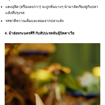
แตงอุลิต (หรือแตงกวา) จะถูกหั่นบางๆ นำมาจัดเรียงคู่กับปลา
แห้งที่ปรุงรส
รสชาติหวานเค็มและหอมจากปลาแห้ง
4. ม้าฮ่อพระนครคีรี กับสัปปะรดพันธุ์ปัตตาเวีย