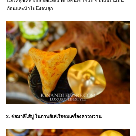
แล้วคลุกเคล้ากับกะทิและน้ำตาลจนเข้ากันดี จากนั้นปั้นเป็น
ก้อนและนำไปนึ่งจนสุก
2. ช่อมาลีไส้ปู ในกาพย์เห่เรือชมเครื่องคาวหวาน