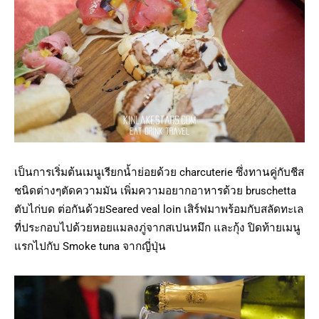
เป็นการเริ่มต้นเมนูเรียกน้ำย่อยด้วย charcuterie ซึ่งทานคู่กับชีส
ชนิดต่างๆตัดความมัน เพิ่มความอยากอาหารด้วย bruschetta
ตับไก่บด ต่อกันด้วยSeared veal loin เสิร์ฟมาพร้อมกับสลัดทะเล
ที่ประกอบไปด้วยหอยแมลงภู่จากสเปนหมึก และกุ้ง ปิดท้ายเมนู
แรกไปกับ Smoke tuna จากญี่ปุ่น