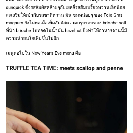
sunquick ซึ่งรสสัมผัสคล้ายๆกับเยลลี่รสส้มเปรี้ยวหวานเล็กน้อย
ส่งเสริมให้เข้ากับรสชาติหวาน มัน ขมหน่อยๆ ของ Foie Gras
magnum ยังไม่พอเมื่อเพิ่มสัมผัสความกรุบรอบของ brioche soil
ที่นำ brioche ไปทอดในน้ำมัน hazelnut ยิ่งทำให้อาหารจานนี้มี
ความน่าสนใจเพิ่มขึ้นไปอีก
เมนูต่อไปใน New Year’s Eve menu คือ
TRUFFLE TEA TIME: meets scallop and penne