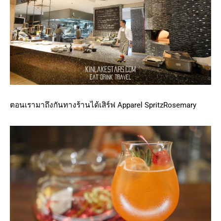
ตอนเรามาถึงกันทางร้านได้เสิร์ฟ Apparel SpritzRosemary