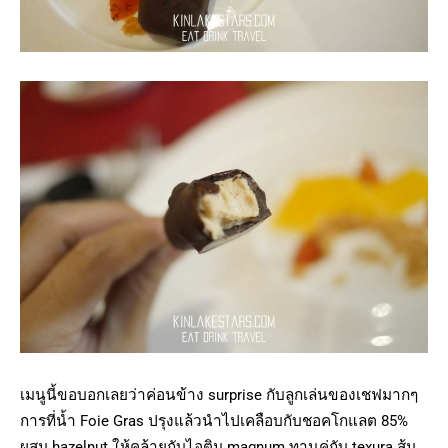
เมนูนี้ขอบอกเลยว่าค่อนข้าง surprise กับลูกเล่นของเชฟมากๆ
การที่น้ำ Foie Gras ปรุงแล้วนำไปเคลือบกับชอคโกแลต 85%
ผสม hazelnut ให้คล้ายกับไอติม magnum ทานคู่กับ texura ส้ม