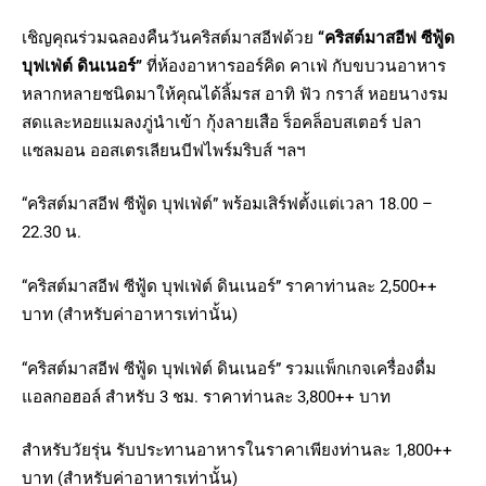
เชิญคุณร่วมฉลองคืนวันคริสต์มาสอีฟด้วย
“
คริสต์มาสอีฟ
ซีฟู้ด
บุฟเฟ่ต์ ดินเนอร์
”
ที่ห้องอาหารออร์คิด คาเฟ่ กับขบวนอาหาร
หลากหลายชนิดมาให้คุณได้ลิ้มรส อาทิ ฟัว กราส์ หอยนางรม
สดและหอยแมลงภู่นำเข้า กุ้งลายเสือ ร็อคล็อบสเตอร์ ปลา
แซลมอน ออสเตรเลียนบีฟไพร์มริบส์ ฯลฯ
“คริสต์มาสอีฟ ซีฟู้ด บุฟเฟ่ต์” พร้อมเสิร์ฟตั้งแต่เวลา 18.00 –
22.30 น.
“คริสต์มาสอีฟ ซีฟู้ด บุฟเฟ่ต์ ดินเนอร์” ราคาท่านละ 2,500++
บาท (สำหรับค่าอาหารเท่านั้น)
“คริสต์มาสอีฟ ซีฟู้ด บุฟเฟ่ต์ ดินเนอร์” รวมแพ็กเกจเครื่องดื่ม
แอลกอฮอล์ สำหรับ 3 ชม. ราคาท่านละ 3,800++ บาท
สำหรับวัยรุ่น รับประทานอาหารในราคาเพียงท่านละ 1,800++
บาท (สำหรับค่าอาหารเท่านั้น)