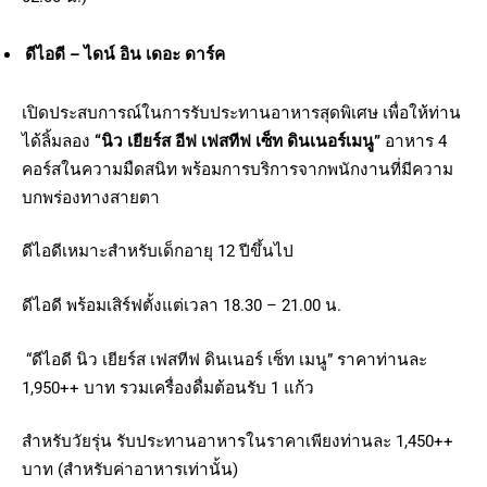
ดีไอดี
–
ไดน์
อิน
เดอะ
ดาร์ค
เปิดประสบการณ์ในการรับประทานอาหารสุดพิเศษ เพื่อให้ท่าน
ได้ลิ้มลอง
“
นิว
เยียร์ส
อีฟ
เฟสทีฟ เซ็ท ดินเนอร์
เมนู
”
อาหาร 4
คอร์สในความมืดสนิท พร้อมการบริการจากพนักงานที่มีความ
บกพร่องทางสายตา
ดีไอดีเหมาะสำหรับเด็กอายุ 12 ปีขึ้นไป
ดีไอดี พร้อมเสิร์ฟตั้งแต่เวลา 18.30 – 21.00 น.
“ดีไอดี นิว เยียร์ส เฟสทีฟ ดินเนอร์ เซ็ท เมนู” ราคาท่านละ
1,950++ บาท รวมเครื่องดื่มต้อนรับ 1 แก้ว
สำหรับวัยรุ่น รับประทานอาหารในราคาเพียงท่านละ 1,450++
บาท (สำหรับค่าอาหารเท่านั้น)