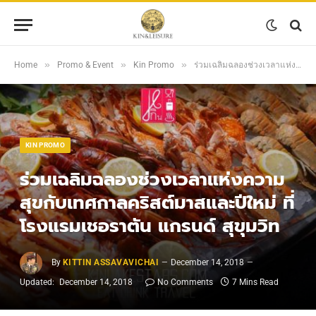
»
»
»
Home
Promo & Event
Kin Promo
ร่วมเฉลิมฉลองช่วงเวลาแห่งความสุขกับเทศกาลคริสต์มาสและปีใหม่ ที่โรงแรมเชอราตัน แกรนด์ สุขุมวิท
KIN PROMO
ร่วมเฉลิมฉลองช่วงเวลาแห่งความ
สุขกับเทศกาลคริสต์มาสและปีใหม่ ที่
โรงแรมเชอราตัน แกรนด์ สุขุมวิท
By
KITTIN ASSAVAVICHAI
December 14, 2018
Updated:
December 14, 2018
No Comments
7 Mins Read