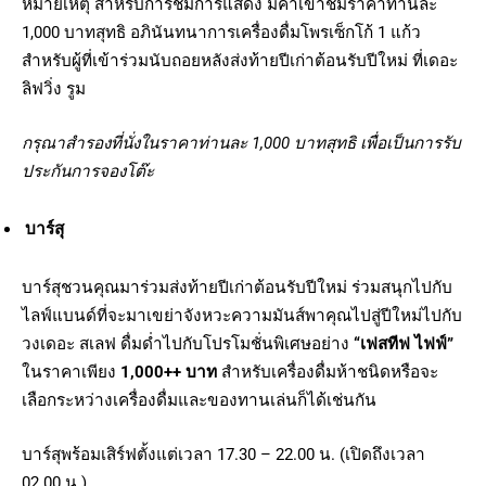
หมายเหตุ สำหรับการชมการแสดง มีค่าเข้าชมราคาท่านละ
1,000 บาทสุทธิ อภินันทนาการเครื่องดื่มโพรเซ็กโก้ 1 แก้ว
สำหรับผู้ที่เข้าร่วมนับถอยหลังส่งท้ายปีเก่าต้อนรับปีใหม่ ที่เดอะ
ลิฟวิ่ง รูม
กรุณาสำรองที่นั่งในราคาท่านละ
1
,000
บาทสุทธิ
เพื่อเป็นการรับ
ประกันการจองโต๊ะ
บาร์สุ
บาร์สุชวนคุณมาร่วมส่งท้ายปีเก่าต้อนรับปีใหม่ ร่วมสนุกไปกับ
ไลฟ์แบนด์ที่จะมาเขย่าจังหวะความมันส์พาคุณไปสู่ปีใหม่ไปกับ
วงเดอะ สเลฟ ดื่มด่ำไปกับโปรโมชั่นพิเศษอย่าง
“
เฟสทีฟ
ไฟฟ์
”
ในราคาเพียง
1,000
++
บาท
สำหรับเครื่องดื่มห้าชนิดหรือจะ
เลือกระหว่างเครื่องดื่มและของทานเล่นก็ได้เช่นกัน
บาร์สุพร้อมเสิร์ฟตั้งแต่เวลา 17.30 – 22.00 น. (เปิดถึงเวลา
02.00 น.)