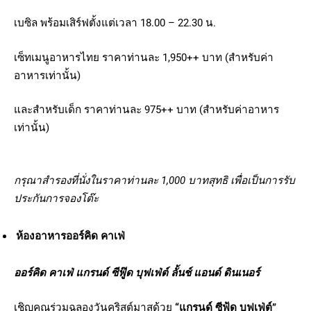
เบซิล พร้อมเสิร์ฟตั้งแต่เวลา 18.00 – 22.30 น.
เซ็ทเมนูอาหารไทย ราคาท่านละ 1,950++ บาท (สำหรับค่า
อาหารเท่านั้น)
และสำหรับเด็ก ราคาท่านละ 975++ บาท (สำหรับค่าอาหาร
เท่านั้น)
กรุณาสำรองที่นั่งในราคาท่านละ
1
,000
บาทสุทธิ
เพื่อเป็นการรับ
ประกันการจองโต๊ะ
ห้องอาหารออร์คิด
คาเฟ่
ออร์คิด คาเฟ่ แกรนด์ ซีฟู๊ด บุฟเฟ่ต์ ลั้นช์ แอนด์ ดินเนอร์
เชิญคุณร่วมฉลองวันคริสต์มาสด้วย
“
แกรนด์ ซีฟู้ด บุฟเฟ่ต์
”