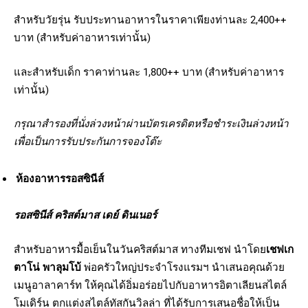
สำหรับวัยรุ่น รับประทานอาหารในราคาเพียงท่านละ 2,400++
บาท (สำหรับค่าอาหารเท่านั้น)
และสำหรับเด็ก ราคาท่านละ 1,800++ บาท (สำหรับค่าอาหาร
เท่านั้น)
กรุณาสำรองที่นั่งล่วงหน้าผ่านบัตรเครดิตหรือชำระเงินล่วงหน้า
เพื่อเป็นการรับประกันการจองโต๊ะ
ห้องอาหารรอสซินีส์
รอสซินีส์
คริสต์มาส
เดย์
ดินเนอร์
สำหรับอาหารมื้อเย็นในวันคริสต์มาส ทางทีมเชฟ นำโดย
เชฟเก
ตาโน่
พาลุมโบ้
พ่อครัวใหญ่ประจำโรงแรมฯ นำเสนอคุณด้วย
เมนูอาลาคาร์ท ให้คุณได้อิ่มอร่อยไปกับอาหารอิตาเลียนสไตล์
โมเดิร์น ตกแต่งสไตล์ทัสกันวิลล่า ที่ได้รับการเสนอชื่อให้เป็น