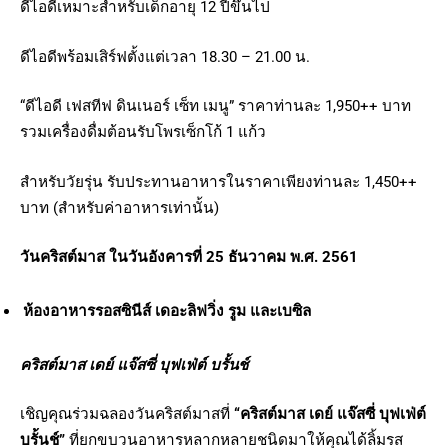
ดีไอดีเหมาะสำหรับเด็กอายุ 12 ปีขึ้นไป
ดีไอดีพร้อมเสิร์ฟตั้งแต่เวลา 18.30 – 21.00 น.
“ดีไอดี เฟสทีฟ ดินเนอร์ เซ็ท เมนู” ราคาท่านละ 1,950++ บาท
รวมเครื่องดื่มต้อนรับโพรเซ็กโก้ 1 แก้ว
สำหรับวัยรุ่น รับประทานอาหารในราคาเพียงท่านละ 1,450++
บาท (สำหรับค่าอาหารเท่านั้น)
วันคริสต์มาส
ในวันอังคารที่
25
ธันวาคม
พ
.
ศ
. 256
1
ห้องอาหารรอสซินีส์
เดอะลิฟวิ่ง
รูม
และเบซิล
คริสต์มาส
เดย์
แจ๊สซี่
บุฟเฟ่ต์
บรั้นช์
เชิญคุณร่วมฉลองวันคริสต์มาสที่
“
คริสต์มาส
เดย์
แจ๊สซี่
บุฟเฟ่ต์
บรั้นช์
”
ที่ยกขบวนอาหารหลากหลายชนิดมาให้คุณได้ลิ้มรส