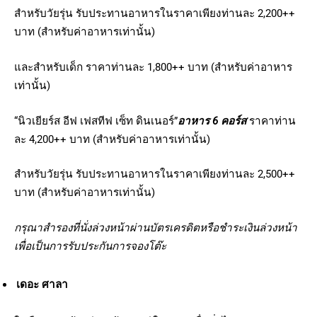
สำหรับวัยรุ่น รับประทานอาหารในราคาเพียงท่านละ 2,200++
บาท (สำหรับค่าอาหารเท่านั้น)
และสำหรับเด็ก ราคาท่านละ 1,800++ บาท (สำหรับค่าอาหาร
เท่านั้น)
“นิวเยียร์ส อีฟ เฟสทีฟ เซ็ท ดินเนอร์”
อาหาร 6 คอร์ส
ราคาท่าน
ละ 4,200++ บาท (สำหรับค่าอาหารเท่านั้น)
สำหรับวัยรุ่น รับประทานอาหารในราคาเพียงท่านละ 2,500++
บาท (สำหรับค่าอาหารเท่านั้น)
กรุณาสำรองที่นั่งล่วงหน้าผ่านบัตรเครดิตหรือชำระเงินล่วงหน้า
เพื่อเป็นการรับประกันการจองโต๊ะ
เดอะ
ศาลา