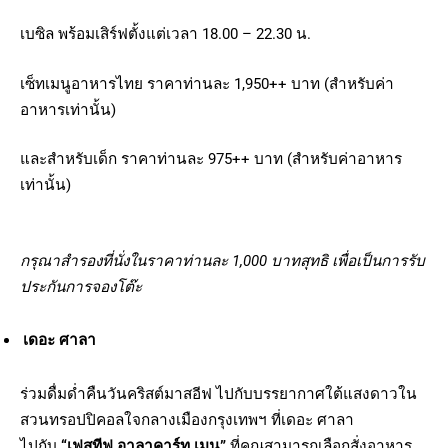
เบซิล พร้อมเสิร์ฟตั้งแต่เวลา 18.00 – 22.30 น.
เซ็ทเมนูอาหารไทย ราคาท่านละ 1,950++ บาท (สำหรับค่า
อาหารเท่านั้น)
และสำหรับเด็ก ราคาท่านละ 975++ บาท (สำหรับค่าอาหาร
เท่านั้น)
กรุณาสำรองที่นั่งในราคาท่านละ
1
,000
บาทสุทธิ
เพื่อเป็นการรับ
ประกันการจองโต๊ะ
เดอะ
ศาลา
ร่วมดื่มด่ำคืนวันคริสต์มาสอีฟ ไปกับบรรยากาศใต้แสงดาวใน
สวนทรอปปิคอลใจกลางเมืองกรุงเทพฯ ที่เดอะ ศาลา
ไปกับ
“เฟสทีฟ อาลาคาร์ท เมนู”
ที่คุณสามารถเลือกสั่งอาหาร