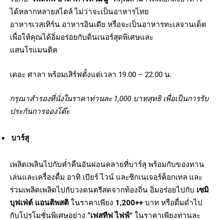
ได้หลากหลายสไตล์ ไม่ว่าจะเป็นอาหารไทย
อาหารเวสเทิร์น อาหารอินเดีย หรือจะเป็นอาหารทะเลจานเด็ด
เพื่อให้คุณได้อิ่มอร่อยกับดินเนอร์สุดพิเศษและ
แสนโรแมนติค
เดอะ ศาลา พร้อมเสิร์ฟตั้งแต่เวลา 19.00 – 22.00 น.
กรุณาสำรองที่นั่งในราคาท่านละ
1
,000
บาทสุทธิ
เพื่อเป็นการรับ
ประกันการจองโต๊ะ
บาร์สุ
เพลิดเพลินไปกับค่ำคืนอันผ่อนคลายที่บาร์สุ พร้อมกับของทาน
เล่นและเครื่องดื่ม อาทิ เบียร์ ไวน์ และซิกเนเจอร์ค็อกเทล และ
ร่วมเพลิดเพลิดไปกับวงดนตรีสดจากท้องถิ่น อิ่มอร่อยไปกับ
เซมิ
บุฟเฟ่ต์
แอนติพสติ
ในราคาเพียง
1,200++
บาท หรือดื่มด่ำไป
กับโปรโมชั่นพิเศษอย่าง
“
เฟสทีฟ
ไฟฟ์
”
ในราคาเพียงท่านละ