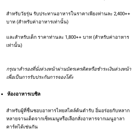
สำหรับวัยรุ่น รับประทานอาหารในราคาเพียงท่านละ 2,400++
บาท (สำหรับค่าอาหารเท่านั้น)
และสำหรับเด็ก ราคาท่านละ 1,800++ บาท (สำหรับค่าอาหาร
เท่านั้น)
กรุณาสำรองที่นั่งล่วงหน้าผ่านบัตรเครดิตหรือชำระเงินล่วงหน้า
เพื่อเป็นการรับประกันการจองโต๊ะ
ห้องอาหารเบซิล
สำหรับผู้ที่ชื่นชอบอาหารไทยสไตล์ต้นตำรับ อิ่มอร่อยกับหลาก
หลายจานเด็ดจากเซ็ทเมนูหรือเลือกสั่งอาหารจากเมนูอาลา
คาร์ทได้เช่นกัน