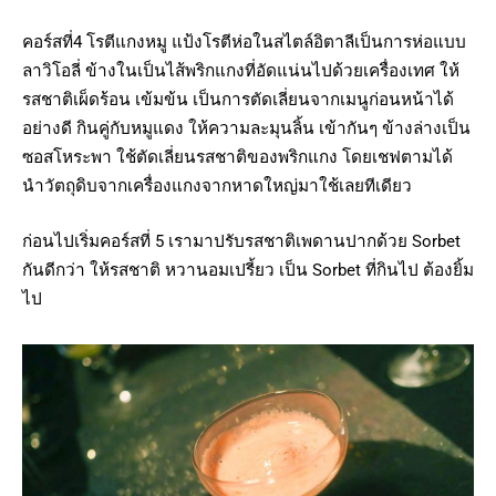
คอร์สที่4 โรตีแกงหมู แป้งโรตีห่อในสไตล์อิตาลีเป็นการห่อแบบ
ลาวิโอลี่ ข้างในเป็นไส้พริกแกงที่อัดแน่นไปด้วยเครื่องเทศ ให้
รสชาติเผ็ดร้อน เข้มข้น เป็นการตัดเลี่ยนจากเมนูก่อนหน้าได้
อย่างดี กินคู่กับหมูแดง ให้ความละมุนลิ้น เข้ากันๆ ข้างล่างเป็น
ซอสโหระพา ใช้ตัดเลี่ยนรสชาติของพริกแกง โดยเชฟตามได้
นำวัตถุดิบจากเครื่องแกงจากหาดใหญ่มาใช้เลยทีเดียว
ก่อนไปเริ่มคอร์สที่ 5 เรามาปรับรสชาติเพดานปากด้วย Sorbet
กันดีกว่า ให้รสชาติ หวานอมเปรี้ยว เป็น Sorbet ที่กินไป ต้องยิ้ม
ไป