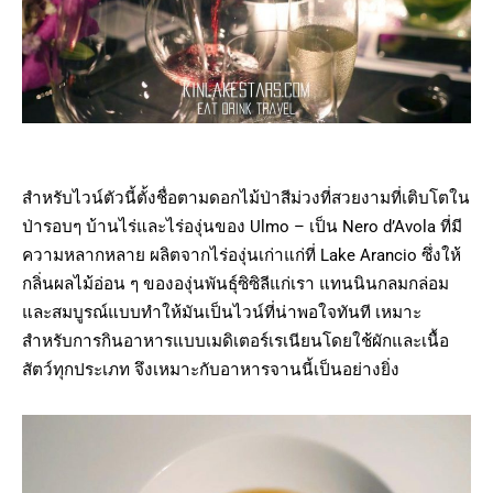
สำหรับไวน์ตัวนี้ตั้งชื่อตามดอกไม้ป่าสีม่วงที่สวยงามที่เติบโตใน
ป่ารอบๆ บ้านไร่และไร่องุ่นของ Ulmo – เป็น Nero d’Avola ที่มี
ความหลากหลาย ผลิตจากไร่องุ่นเก่าแก่ที่ Lake Arancio ซึ่งให้
กลิ่นผลไม้อ่อน ๆ ขององุ่นพันธุ์ซิซิลีแก่เรา แทนนินกลมกล่อม
และสมบูรณ์แบบทำให้มันเป็นไวน์ที่น่าพอใจทันที เหมาะ
สำหรับการกินอาหารแบบเมดิเตอร์เรเนียนโดยใช้ผักและเนื้อ
สัตว์ทุกประเภท จึงเหมาะกับอาหารจานนี้เป็นอย่างยิ่ง