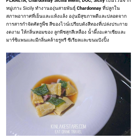
PLANETA, Chardonnay Sicilia Menfi, DOC, Sicily
เป็นไวน์จาก
หมู่เกาะ Sicily ทำงานองุ่นสายพันธุ์
Chardonnay
ที่ปลูกใน
สภาพอากาศที่เย็นและแห้งแล้ง องุ่นมีสุขภาพดีและปลอดจาก
การสารกำจัดศัตรูพืช สีของไวน์เปรียบดังสีทองที่เปล่งประกาย
งดงาม ให้กลิ่นหอมของ ลูกพีชสุกสีเหลือง น้ำผึ้งอะคาเซียและ
มาร์ซิแพนและมีกลิ่นคล้ายรูทรี ซีเรียลและขนมปังปิ้ง