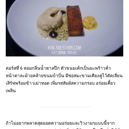
คอร์สที่ 6 หอมกลิ่นน้ำตาลปึก ตัวขนมเค้กเป็นมะพร้าวคั่ว
หน้าตาละม้ายคล้ายขนมบ้าบิ่น มีซอสมะขามเคียงคู่ไว้ตัดเลี่ยน
เสิร์ฟพร้อมข้าวเม่าทอด เพิ่มรสสัมผัสความกรอบ อร่อยเคี้ยว
เพลิน
ถ้าไม่อยากพลาดสุดยอดความอร่อยและวิวงามๆแบบนี้จาก