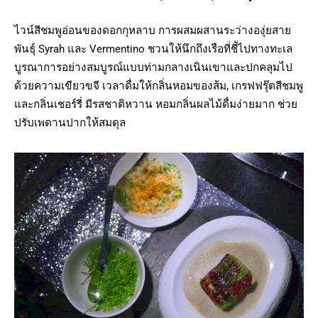
ไวน์สีชมพูอ่อนของดอกกุหลาบ การผสมผสานระว่างองุ่ยสาย
พันธุ์ Syrah และ Vermentino ชวนให้นึกถึงเรือที่ชี้ไปทางทะเล
บูรณาการอย่างสมบูรณ์แบบท่ามกลางเนินเขาและปกคลุมไป
ด้วยความเขียวขจี เวลาดื่มให้กลิ่นหอมของส้ม, เกรฟฟรุ๊ตสีชมพู
และกลิ่นเชอร์รี่ มีรสชาติหวาน หอมกลิ่นผลไม้ดื่มง่ายมาก ช่วย
ปรับเพดานปากให้สมดุล