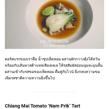
คอร์สแรกของเราคือ น้ำซุปเห็ดหอม ผสานผักกวางตุ้งไต้หวัน
พร้อมกับเส้นพาสต้าแทลเลียเตลเล ให้รสสัมผัสอ่อนนุ่มละมุนลิ้น
ผสานเข้ากับรสขมของเห็ดหอม ดื่มคู่กับไวน์ ยิ่งกลบความขม
เพิ่มรสชาติความหวานยิ่งขึ้นไป
Chiang Mai Tomato ‘Nam Prik’ Tart