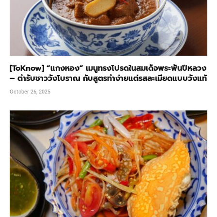
[ToKnow] “แกงหอง” เมนูทรงโปรดในสมเด็จพระพันปีหลวง
– ตำรับชาววังโบราณ กับสูตรทำง่ายแต่รสละเมียดแบบวังแท้
October 26, 2025