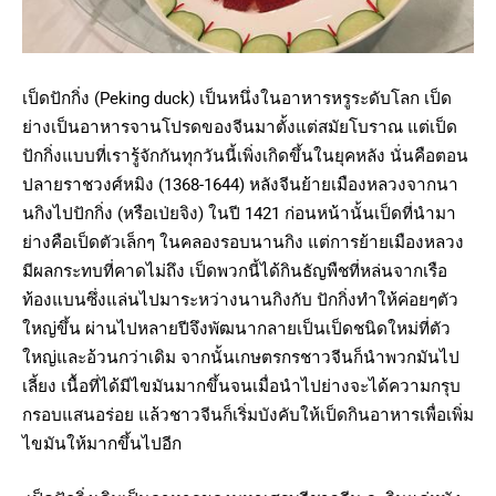
เป็ดปักกิ่ง (Peking duck) เป็นหนึ่งในอาหารหรูระดับโลก เป็ด
ย่างเป็นอาหารจานโปรดของจีนมาตั้งแต่สมัยโบราณ แต่เป็ด
ปักกิ่งแบบที่เรารู้จักกันทุกวันนี้เพิ่งเกิดขึ้นในยุคหลัง นั่นคือตอน
ปลายราชวงศ์หมิง (1368-1644) หลังจีนย้ายเมืองหลวงจากนา
นกิงไปปักกิ่ง (หรือเป่ยจิง) ในปี 1421 ก่อนหน้านั้นเป็ดที่นำมา
ย่างคือเป็ดตัวเล็กๆ ในคลองรอบนานกิง แต่การย้ายเมืองหลวง
มีผลกระทบที่คาดไม่ถึง เป็ดพวกนี้ได้กินธัญพืชที่หล่นจากเรือ
ท้องแบนซึ่งแล่นไปมาระหว่างนานกิงกับ ปักกิ่งทำให้ค่อยๆตัว
ใหญ่ขึ้น ผ่านไปหลายปีจึงพัฒนากลายเป็นเป็ดชนิดใหม่ที่ตัว
ใหญ่และอ้วนกว่าเดิม จากนั้นเกษตรกรชาวจีนก็นำพวกมันไป
เลี้ยง เนื้อที่ได้มีไขมันมากขึ้นจนเมื่อนำไปย่างจะได้ความกรุบ
กรอบแสนอร่อย แล้วชาวจีนก็เริ่มบังคับให้เป็ดกินอาหารเพื่อเพิ่ม
ไขมันให้มากขึ้นไปอีก