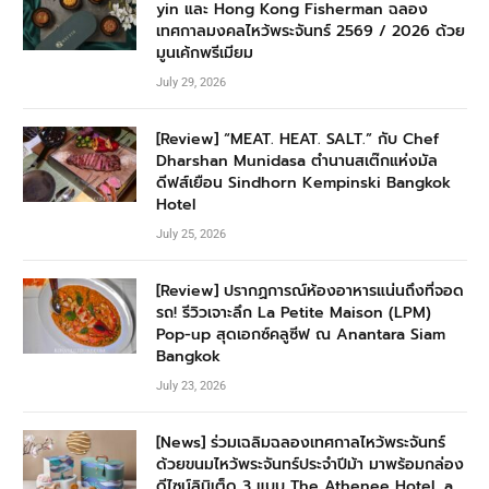
yin และ Hong Kong Fisherman ฉลอง
เทศกาลมงคลไหว้พระจันทร์ 2569 / 2026 ด้วย
มูนเค้กพรีเมียม
July 29, 2026
[Review] “MEAT. HEAT. SALT.” กับ Chef
Dharshan Munidasa ตำนานสเต๊กแห่งมัล
ดีฟส์เยือน Sindhorn Kempinski Bangkok
Hotel
July 25, 2026
[Review] ปรากฏการณ์ห้องอาหารแน่นถึงที่จอด
รถ! รีวิวเจาะลึก La Petite Maison (LPM)
Pop-up สุดเอกซ์คลูซีฟ ณ Anantara Siam
Bangkok
July 23, 2026
[News] ร่วมเฉลิมฉลองเทศกาลไหว้พระจันทร์
ด้วยขนมไหว้พระจันทร์ประจำปีม้า มาพร้อมกล่อง
ดีไซน์ลิมิเต็ด 3 แบบ The Athenee Hotel, a