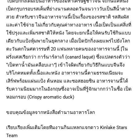
เป็ดปักกิ่งเดิมเป็นอาหารของมหาเศรษฐีชาวจีน จะกินแค่หนัง
เป็ดกรุบกรอบรสเค็มที่ย่างนานตลอดวันจนวาววับเป็นสีน้ำตาล
สวย สำหรับชาวจีนอาหารจานนี้เป็นเรื่องของรสชาติ รสสัมผัส
และค่าใช้จ่าย ไม่เกี่ยวกับคุณค่าทางอาหาร เนื้อเป็ดเป็นแค่สิ่งที่
ใช้ปรุงและเพิ่มรสชาติให้หนัง โดยจะยกเนื้อให้คนรับใช้กินแบบ
เดียวกับแป้งหุ้มพายในยุคกลาง เมื่อเป็ดปักกิ่งเผยแพร่ไปยังโลก
ตะวันตกในศตวรรษที่ 20 แฟนหลายคนของอาหารจานนี้ [ใน
ฝรั่งเศสเรียกว่า การ์นาร์ลาเก้ (canard laqué) ซึ่งแปลตรงตัวว่า
“เป็ดทาน้ำมันเคลือบเงา”] เข้าใจผิดเกี่ยวกับวิธีกินแบบจีนจึง
บริโภคหมดทั้งเนื้อและหนัง อาหารจานนี้ตามธรรมเนียมจะ
เสิร์ฟพร้อมแผ่นแป้ง ต้นหอม และซอสฮอยซิน อาหารจานนี้ได้
รับความนิยมมากในอังกฤษซึ่งอาจเป็นที่รู้จักมากกว่าในชื่อ เป็ด
หอมกรอบ (Crispy aromatic duck)
ขอบคุณข้อมูลจากหนังสือตำนานอาหารโลก
เรียบเรียงเพิ่มเติมโดยทีมงานกินแหลกแจกดาว Kinlake Stars
Team