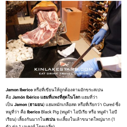
Jamon Iberico
หรือที่เขียนให้ถูกต้องตามอักขระสเปน
คือ
Jamón Ibérico
แฮมที่แพงที่สุดในโลก
แฮมที่ว่า
เป็น
Jamon
(
ฮามอน
) แฮมหมักเกลือสด หรือที่เรียกว่า Cured ซึ่ง
หมูที่ว่า คือ
Iberico
Black Pig (หมูดำ ไอบีเรีย หรือ หมูดำ ไอบี
เรียน) เลี้ยงกันมากใน
สเปน
จะเลี้ยงในเล้าขนาดใหญ่มาก (1
ตัว ต่อ 1 เอเคอร์ โดยเฉลี่ย)