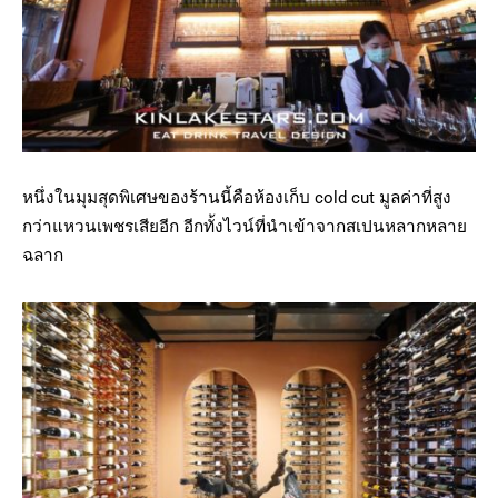
หนึ่งในมุมสุดพิเศษของร้านนี้คือห้องเก็บ cold cut มูลค่าที่สูง
กว่าแหวนเพชรเสียอีก อีกทั้งไวน์ที่นำเข้าจากสเปนหลากหลาย
ฉลาก