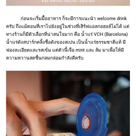
ก่อนจะเริ่มมื้ออาหาร ก็จะมีการแนะนำ welcome drink
ครับ ถึงแม้ตอนที่เราไปยังอยู่ในช่วงที่เสิร์ฟแอลกอฮอล์ไม่ได้ แต่
ทางร้านก็มีตัวเลือกที่น่าสนใจมาก คือ น้ำแร่ VCH (Barcelona)
น้ำแร่ดังสปาร์กคลิ้งชื่อดังของสเปน เป็นน้ำแร่ธรรมชาติแท้ มี
ฟองละเอียดและรสเข้ม แต่ตัวนี้เจือ mint และ ส้ม มาเพื่อให้มี
ความหวานสดชื่นกลมกล่อมกำลังดีครับ