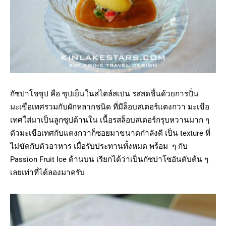
กัซปาโชซุป คือ ซุปเย็นในสไตล์สเปน รสสดชื่นด้วยการปั่น
มะเขือเทศรวมกับผักหลากชนิด ที่มีล็อบสเตอร์แตงกวา มะเขือ
เทศใส่มาเป็นลูกซุปด้านใน เนื้อรสล็อบสเตอร์กรุบหวานมาก ๆ
ตัวมะเขือเทศกับแตงกวาก็ซอยมาขนาดกำลังดี เป็น texture ที่
ไม่ขัดกับตัวอาหาร เมื่อรับประทานทั้งหมด พร้อม ๆ กับ
Passion Fruit Ice ด้านบน เรียกได้ว่าเป็นกัซปาโซอันดับต้น ๆ
เลยเท่าที่ได้ลองมาครับ