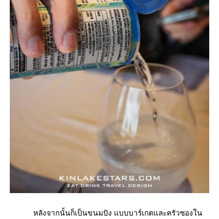
หลังจากนั้นก็เป็นขนมปัง แบบบาร์เกตและครัวซองใน