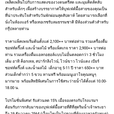
เพลิดเพลินไปกับการแสดงของวงดนตรีสด และมุมคิดส์คลับ
สำหรับเด็กๆ เพื่อสร้างบรรยากาศให้บุฟเฟ่ต์มื้อสายของคุณเป็น
ที่น่าประทับใจสำหรับวันพักผ่อนสุดสัปดาห์ โดยสามารถเลือกที่
นั่งในห้องแอร์ หรือเทอเรซรับลมธรรมชาติ มีห้องส่วนตัวสำหรับ
กรุ๊ปหลายท่าน
ราคาแพ็คเพจเริ่มต้นตั้งแต่ 2,100++ บาทต่อท่าน รวมเครื่องดื่ม
ซอฟท์ดริ๊งค์ และน้ำผลไม้ หรือแพ็คเกจ ราคา 2,900++ บาทต่อ
ท่าน รวมเครื่องดื่มแอลกอฮอล์แบบไม่อั้นตลอดกว่า 3 ชั่วโมง
เต็ม อาทิ ค็อกเทล, สปาร์กลิงไวน์, ไวน์ขาว ไวน์แดง เบียร์
ซอฟท์ดริ๊งค์ และน้ำผลไม้ เด็กอายุ 5-11 ปี ราคา 650++ บาท
ส่วนเด็กต่ำกว่า 5 ขวบ ทานฟรี พร้อมเมนูเอาใจคุณหนูๆ
มากมาย พร้อมสิทธิพิเศษในการใช้สระว่ายน้ำได้ตั้งแต่ 10.00-
18.00 น.
โปรโมชั่นพิเศษ! รับส่วนลด 15% เมื่อจองตรงกับโรงแรมฯ
ต้อนรับการกลับมาของบุฟเฟ่ต์มื้อสายที่ดีที่สุดริมน้ำเจ้าพระยา
ถึง 19 ธันวาคม 2564 (เงื่อนไขเป็นไปตามที่ห้องอาหารกำหนด)