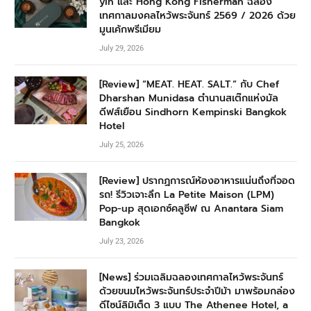
yin และ Hong Kong Fisherman ฉลอง
เทศกาลมงคลไหว้พระจันทร์ 2569 / 2026 ด้วย
มูนเค้กพรีเมียม
July 29, 2026
[Review] “MEAT. HEAT. SALT.” กับ Chef
Dharshan Munidasa ตำนานสเต๊กแห่งมัล
ดีฟส์เยือน Sindhorn Kempinski Bangkok
Hotel
July 25, 2026
[Review] ปรากฏการณ์ห้องอาหารแน่นถึงที่จอด
รถ! รีวิวเจาะลึก La Petite Maison (LPM)
Pop-up สุดเอกซ์คลูซีฟ ณ Anantara Siam
Bangkok
July 23, 2026
[News] ร่วมเฉลิมฉลองเทศกาลไหว้พระจันทร์
ด้วยขนมไหว้พระจันทร์ประจำปีม้า มาพร้อมกล่อง
ดีไซน์ลิมิเต็ด 3 แบบ The Athenee Hotel, a