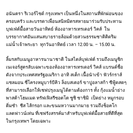
อนันตรา ริเวอร์ไซด์ กรุงเทพฯ เป็นหนึ่งในสถานที่พักผ่อนของ
ครอบครัว และบรรดาเพื่อนสนิทมิตรสหายมาร่วมรับประทาน
บุฟเฟ่ต์มื้อสายวันอาทิตย์ ห้องอาหารเทรเดอร์ วิคส์ ใน
บรรยากาศอันแสนสบายรายล้อมด้วยสวนธรรมชาติติดริม
แม่น้ำเจ้าพระยา ทุกวันอาทิตย์ เวลา 12.00 น. – 15.00 น.
ลิ้มรสกับเมนูอาหารนานาชาติ ในสไตล์บุฟเฟ่ต์ รวมถึงเมนูซิก
เนเจอร์สูตรลับเฉพาะของห้องอาหารเทรเดอร์ วิคส์ แบรนด์ชื่อ
ดังจากประเทศสหรัฐอเมริกา อาทิ สเต็ก เนื้อนำเข้า ฟัวร์กราส์
แซลมอน ซี่โครงหมูบาร์บีคิว ล็อบสเตอร์ ขาปูอลาสก้า ซีฟู้ดสดๆ
ที่สามารถเลือกให้เชฟปรุงเมนูได้ตามต้องการ ทั้ง กุ้งแมน้ำย่าง
พาสต้าโฮมเมด ทรัฟเฟิลรีซอตโต ซูชิ ซาชิมิ เป็ดย่าง หมูกรอบ
ติ่มซำ ชีส ไส้กรอก และขนมหวานมากมาย รวมถึงช็อคโก
แลตฟาวน์เท่น ที่เชฟรังสรรค์มาสำหรับบุฟเฟ่ต์มื้อสายที่ดีที่สุด
ในกรุงเทพฯ โดยเฉพาะ