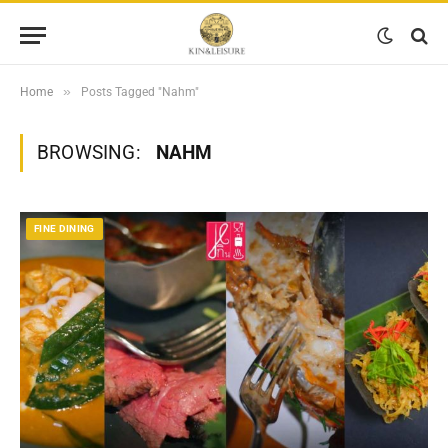
»
Home
Posts Tagged "Nahm"
BROWSING:
NAHM
FINE DINING