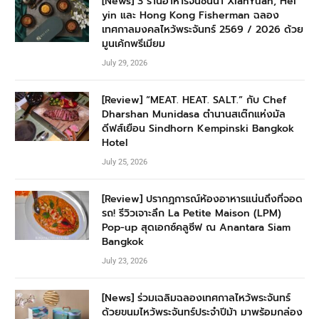
[News] 3 ร้านอาหารจีนชั้นนำ XianYuan, Hei
yin และ Hong Kong Fisherman ฉลอง
เทศกาลมงคลไหว้พระจันทร์ 2569 / 2026 ด้วย
มูนเค้กพรีเมียม
July 29, 2026
[Review] “MEAT. HEAT. SALT.” กับ Chef
Dharshan Munidasa ตำนานสเต๊กแห่งมัล
ดีฟส์เยือน Sindhorn Kempinski Bangkok
Hotel
July 25, 2026
[Review] ปรากฏการณ์ห้องอาหารแน่นถึงที่จอด
รถ! รีวิวเจาะลึก La Petite Maison (LPM)
Pop-up สุดเอกซ์คลูซีฟ ณ Anantara Siam
Bangkok
July 23, 2026
[News] ร่วมเฉลิมฉลองเทศกาลไหว้พระจันทร์
ด้วยขนมไหว้พระจันทร์ประจำปีม้า มาพร้อมกล่อง