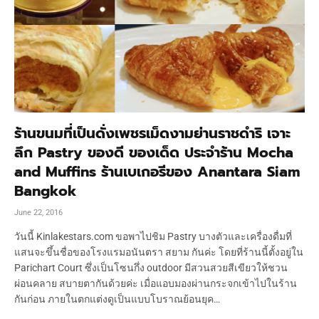
ร้านขนมที่เป็นดั่งเพชรเม็ดงามย่านราชดำริ เจาะ
ลึก Pastry ของดี ของเด็ด ประจำร้าน Mocha
and Muffins ร้านเบเกอรีของ Anantara Siam
Bangkok
June 22, 2016
วันนี้ Kinlakestars.com ขอพาไปชิม Pastry บางตัวและเครื่องดื่มที่
แสนจะขึ้นชื่อของโรงแรมอนันตรา สยาม กันค่ะ โดยที่ร้านนี้ตั้งอยู่ใน
Parichart Court ซึ่งเป็นโซนกึ่ง outdoor มีสวนสวยสีเขียวให้ชวน
ผ่อนคลาย สบายตากันด้วยค่ะ เมื่อแอบมองผ่านกระจกเข้าไปในร้าน
กันก่อน ภายในตกแต่งดูเป็นแบบโบราณย้อนยุค…