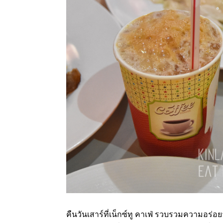
คืนวันเสาร์ที่เน็กซ์ทู คาเฟ่ รวบรวมความอร่อยจ