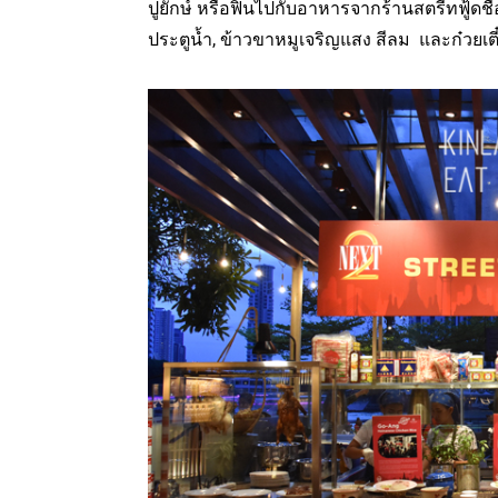
ปูยักษ์ หรือฟินไปกับอาหารจากร้านสตรีทฟู้ดชื่อด
ประตูน้ำ, ข้าวขาหมูเจริญแสง สีลม และก๋วยเตี๋