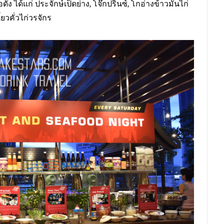
ัง ได้แก่ ประจักษ์เป็ดย่าง, โจ๊กปรินซ์, โกอ่างข้าวมันไก่
ยวคั่วไก่วรจักร