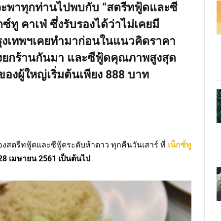
 จะพาทุกท่านไปพบกับ “สตรีทฟู้ดและซี
กซ์ทู คาเฟ่ ซึ่งรับรองได้ว่าไม่เคยมี
รุงเทพฯเคยทำมาก่อนในแนวคิดราคา
ดังยกร้านกันมา และซีฟู้ดคุณภาพสูงสุด
องผู้ใหญ่เริ่มต้นเพียง 888 บาท
งสตรีทฟู้ดและซีฟู้ดระดับห้าดาว ทุกคืนวันเสาร์ ที่
เน็กซ์ทู
ี่ 28 เมษายน 2561 เป็นต้นไป