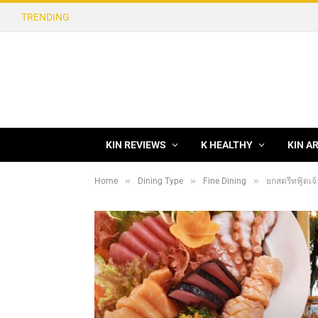
TRENDING
KIN REVIEWS
K HEALTHY
KIN A
»
»
»
Home
Dining Type
Fine Dining
ยกสตรีทฟู้ดเจ