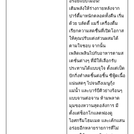
อร่อยแบบไม่อั้น!
เติมพลังให้ร่างกายหลังจาก
ปาร์ตี้มาหนักตลอดทั้งคืน เริ่ม
ด้วย บลัดดี้ แมรี่ เครื่องดื่ม
เรียกความสดชื่นที่เปิดโอกาส
ให้คุณปรับแต่งส่วนผสมได้
ตามใจชอบ จากนั้น
เพลิดเพลินไปกับอาหารตามส
เตชั่นต่างๆ ที่มีให้เลือกรับ
ประทานได้แบบจุใจ ตั้งแต่เป็ด
ปักกิ่งทำสดชิ้นต่อชิ้น ซีฟู้ดเนื้อ
แน่นสดๆ ไปจนถึงเมนูกุ้ง
แม่น้ำ และบาร์บีคิวย่างร้อนๆ
แบบจานต่อจาน ห้ามพลาด
มุมของหวานสุดอลังการ มี
ตั้งแต่ช็อกโกแลตฟองดู
ไอศกรีมโฮมเมด และเค้กแสน
อร่อยอีกหลายรายการที่ไม่