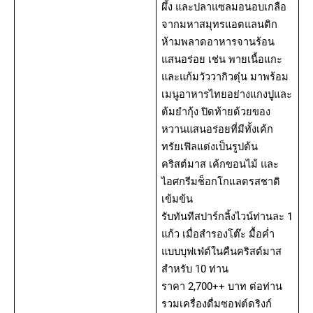
ผึ้ง และปลาแซลมอนอบเกลือ
จากมหาสมุทรแอตแลนติก
ห้ามพลาดอาหารจานร้อน
แสนอร่อย เช่น พายเนื้อแกะ
และแก้มวัววากิวตุ๋น มาพร้อม
เมนูอาหารไทยอย่างแกงปูและ
ต้มยำกุ้ง ปิดท้ายด้วยของ
หวานแสนอร่อยที่มีทั้งเค้ก
ทรัยเฟิลแต่งเป็นรูปต้น
คริสต์มาส เค้กขอนไม้ และ
ไอศกรีมช็อกโกแลตรสชาติ
เข้มข้น
รับทันทีสปาร์กลิ้งไวน์ท่านละ 1
แก้ว เมื่อสำรองโต๊ะ มื้อค่ำ
แบบบุฟเฟ่ต์ในคืนคริสต์มาส
สำหรับ 10 ท่าน
ราคา 2,700++ บาท ต่อท่าน
รวมเครื่องดื่มซอฟต์ดริงก์