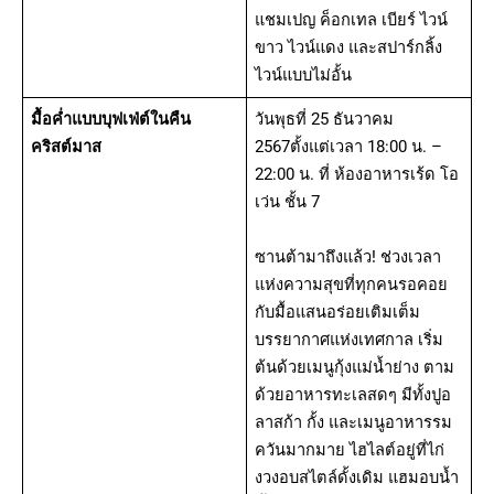
แชมเปญ ค็อกเทล เบียร์ ไวน์
ขาว ไวน์แดง และสปาร์กลิ้ง
ไวน์แบบไม่อั้น
มื้อค่ำแบบบุฟเฟ่ต์
ในคืน
วันพุธที่ 25 ธันวาคม
คริสต์มาส
2567ตั้งแต่เวลา 18:00 น. –
22:00 น. ที่ ห้องอาหารเร้ด โอ
เว่น ชั้น 7
ซานต้ามาถึงแล้ว! ช่วงเวลา
แห่งความสุขที่ทุกคนรอคอย
กับมื้อแสนอร่อยเติมเต็ม
บรรยากาศแห่งเทศกาล เริ่ม
ต้นด้วยเมนูกุ้งแม่น้ำย่าง ตาม
ด้วยอาหารทะเลสดๆ มีทั้งปูอ
ลาสก้า กั้ง และเมนูอาหารรม
ควันมากมาย ไฮไลต์อยู่ที่ไก่
งวงอบสไตล์ดั้งเดิม แฮมอบน้ำ