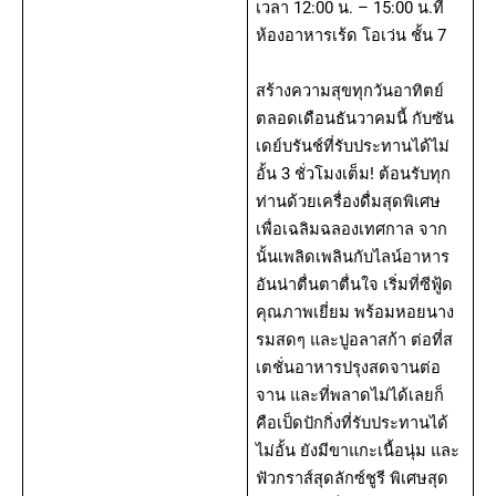
เวลา 12:00 น. – 15:00 น.ที่
ห้องอาหารเร้ด โอเว่น ชั้น 7
สร้างความสุขทุกวันอาทิตย์
ตลอดเดือนธันวาคมนี้ กับซัน
เดย์บรันช์ที่รับประทานได้ไม่
อั้น 3 ชั่วโมงเต็ม! ต้อนรับทุก
ท่านด้วยเครื่องดื่มสุดพิเศษ
เพื่อเฉลิมฉลองเทศกาล จาก
นั้นเพลิดเพลินกับไลน์อาหาร
อันน่าตื่นตาตื่นใจ เริ่มที่ซีฟู้ด
คุณภาพเยี่ยม พร้อมหอยนาง
รมสดๆ และปูอลาสก้า ต่อที่ส
เตชั่นอาหารปรุงสดจานต่อ
จาน และที่พลาดไม่ได้เลยก็
คือเป็ดปักกิ่งที่รับประทานได้
ไม่อั้น ยังมีขาแกะเนื้อนุ่ม และ
ฟัวกราส์สุดลักซ์ชูรี พิเศษสุด