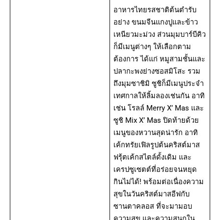
อาหารไทยรสชาติต้นตำรับ
อย่าง ขนมจีนแกงปูและข้าว
เหนียวมะม่วง ส่วนมุมบาร์บีคิว
ก็มีเมนูต่างๆ ให้เลือกตาม
ต้องการ ได้แก่ หมูสามชั้นและ
ปลากะพงย่างซอสมิโสะ รวม
ถึงมุมซาชิมิ ซูชิก็มีเมนูประจำ
เทศกาลให้ลิ้มลองเช่นกัน อาทิ
เช่น โรลล์ Merry X’ Mas และ
ซูชิ Mix X’ Mas ปิดท้ายด้วย
เมนูของหวานสุดน่ารัก อาทิ
เค้กทรัยเฟิลรูปต้นคริสต์มาส
ฟรุ้ตเค้กสไตล์ดั้งเดิม และ
เครปซูเซตต์ที่อร่อยจนหยุด
กินไม่ได้! พร้อมต่อเนื่องความ
สุขในวันคริสต์มาสอีฟกับ
ซานตาคลอส ที่จะมามอบ
ความสุข และความสนุกใน