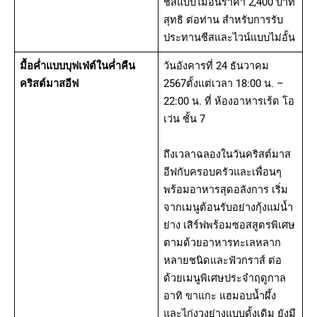
ชีสแบบไม่อั้นราคา 2,400 บาท
สุทธิ ต่อท่าน สำหรับการรับ
ประทานชีสและไวน์แบบไม่อั้น
มื้อค่ำแบบบุฟเฟ่ต์
ในค่ำคืน
วันอังคารที่ 24 ธันวาคม
คริสต์มาสอีฟ
2567ตั้งแต่เวลา 18:00 น. –
22:00 น. ที่ ห้องอาหารเร้ด โอ
เว่น ชั้น 7
ถึงเวลาฉลองในวันคริสต์มาส
อีฟกับครอบครัวและเพื่อนๆ
พร้อมอาหารสุดอลังการ เริ่ม
จากเมนูต้อนรับอย่างกุ้งแม่น้ำ
ย่าง เสิร์ฟพร้อมซอสสูตรพิเศษ
ตามด้วยอาหารทะเลหลาก
หลายชนิดและฟัวกราส์ ต่อ
ด้วยเมนูพิเศษประจำฤดูกาล
อาทิ ขาแกะ แฮมอบน้ำผึ้ง
และไก่งวงย่างแบบดั้งเดิม ยังมี