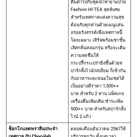
ดื่มด่ำไปกับชุดน้ำชายามบ่าย
Fashion HI-TEA สุดพิเศษ
สำหรับเทศกาลแห่งความสุข
ต้อนรับทุกท่านด้วยเมนูแสน
อร่อยรังสรรค์เพื่อเทศกาลนี้
โดยเฉพาะ เสิร์ฟพร้อมชาชั้น
เลิศกลิ่นหอมกรุ่น หรือจะเติม
ความสดชื่นให้
กระปรี้กระเปร่ายิ่งขึ้นด้วยส
ปาร์กลิ้งไวน์รสเยี่ยม ก็เข้ากัน
กับอาหารและขนมในเซตได้
เป็นอย่างดีราคา 1,500++
บาท สำหรับ 2 ท่าน แพ็คเกจ
เครื่องดื่มเพิ่มเติม:ชำระเพิ่ม
500++ บาท สำหรับสปาร์กลิ้ง
ไวน์ 2 แก้ว
ช็อกโกแลตพราลีนประจำ
ตลอดเดือนธันวาคม 2567ให้
เทศกาล กับ Chocolab
บริการทุกวัน ตั้งแต่เวลา