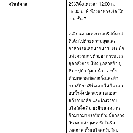
คริสต์มาส
2567ตั้งแต่เวลา 12:00 น. –
15:00 น. ที่ ห้องอาหารเร้ด โอ
เว่น ชั้น 7
เฉลิมฉลองเทศกาลคริสต์มาส
ที่เต็มไปด้วยความสุขและ
อาหารรสเลิศมากมาย! เริ่มมื้อ
แห่งความสุขด้วยอาหารทะเล
สุดอลังการ มีทั้ง ปูอลาสก้า ปู
หิมะ ปูม้า กุ้งแม่น้ำ และกั้ง
ห้ามพลาดเป็ดปักกิ่งและฟัว
กราส์ที่จะเสิร์ฟแบบไม่อั้น แฮม
อบน้ำผึ้ง ปลาแซลมอนอลา
สก้าอบเกลือ และไก่งวงอบ
สไตล์ดั้งเดิม ยังมีขนมหวาน
อีกมากมายรอปิดท้ายมื้อกลาง
วัน ตกแต่งสุดน่ารักในธีม
เทศกาล ตั้งแต่ไอศกรีมโฮม