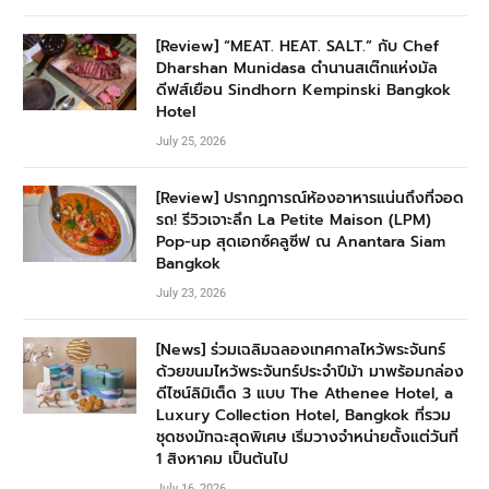
[Review] “MEAT. HEAT. SALT.” กับ Chef
Dharshan Munidasa ตำนานสเต๊กแห่งมัล
ดีฟส์เยือน Sindhorn Kempinski Bangkok
Hotel
July 25, 2026
[Review] ปรากฏการณ์ห้องอาหารแน่นถึงที่จอด
รถ! รีวิวเจาะลึก La Petite Maison (LPM)
Pop-up สุดเอกซ์คลูซีฟ ณ Anantara Siam
Bangkok
July 23, 2026
[News] ร่วมเฉลิมฉลองเทศกาลไหว้พระจันทร์
ด้วยขนมไหว้พระจันทร์ประจำปีม้า มาพร้อมกล่อง
ดีไซน์ลิมิเต็ด 3 แบบ The Athenee Hotel, a
Luxury Collection Hotel, Bangkok ที่รวม
ชุดชงมัทฉะสุดพิเศษ เริ่มวางจำหน่ายตั้งแต่วันที่
1 สิงหาคม เป็นต้นไป
July 16, 2026