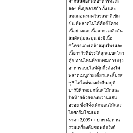
จากนั้นต่อกันที่อาหารทะเล
สดๆ ทั้งปูอลาสก้า กั้ง และ
แซลมอนรมควันรสชาติเข้ม
ข้น ที่พลาดไม่ได้คือซี่โครง
เนื้อย่างและเนื้อแกะเวลลิงตัน
สัมผัสนุ่มละมุน ยังมีเนื้อ
ซี่โครงแกะเคล้าสมุนไพรและ
เนื้อวากิวที่ปรุงให้สุกแบบสโลว
คุ้ก ท่านไหนที่ชอบชมการปรุง
อาหารแบบไลฟ์คุ้กกิ้งต้องไม่
พลาดเมนูก๋วยเตี๋ยวและลิ้มรส
ซูชิ ไฮไลต์ของค่ำคืนอยู่ที่
บาร์บีคิวหอมกลิ่นสโม๊กและ
ปิดท้ายด้วยของหวานแสน
อร่อย ซึ่งมีทั้งเค้กขอนไม้และ
ไอศกรีมโฮมเมด
ราคา 3,099++ บาท ต่อท่าน
รวมเครื่องดื่มซอฟต์ดริงก์