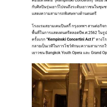
คอนเสิร์ตตินี่” (Kempinski Concertini) โดยมี
กับศิลปินรุ่นเยาว์ไปจนถึงระดับเยาวชนในชุมช
แสดงความสามารถพิเศษทางด้านดนตรี
โรงแรมสยามเคมปินสกี้ กรุงเทพฯ สานต่อกิจกร
พื้นที่ในการแสดงดนตรีตลอดปีพ.ศ.2562 ในรูปแ
ครั้งแรก
“Kempinski Concertini Act I”
ทางโรงแ
กลายเป็นเวทีในการโชว์ทักษะความสามารถในก
เยาวชน Bangkok Youth Opera และ Grand Ope