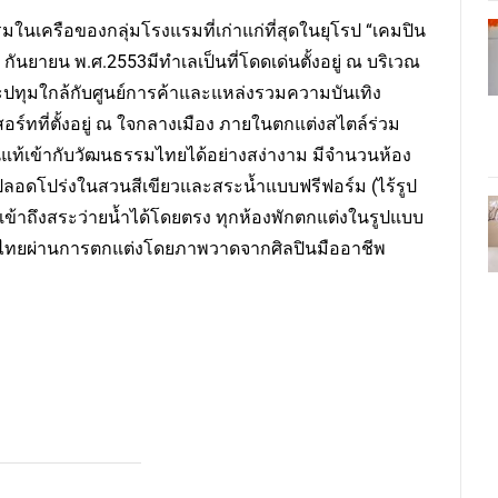
ในเครือของกลุ่มโรงแรมที่เก่าแก่ที่สุดในยุโรป “เคมปิน
กันยายน พ.ศ.2553มีทำเลเป็นที่โดดเด่นตั้งอยู่ ณ บริเวณ
ปทุมใกล้กับศูนย์การค้าและแหล่งรวมความบันเทิง
์ทที่ตั้งอยู่ ณ ใจกลางเมือง ภายในตกแต่งสไตล์ร่วม
ท้เข้ากับวัฒนธรรมไทยได้อย่างสง่างาม มีจำนวนห้อง
วปลอดโปร่งในสวนสีเขียวและสระน้ำแบบฟรีฟอร์ม (ไร้รูป
ถเข้าถึงสระว่ายน้ำได้โดยตรง ทุกห้องพักตกแต่งในรูปแบบ
ไทยผ่านการตกแต่งโดยภาพวาดจากศิลปินมืออาชีพ