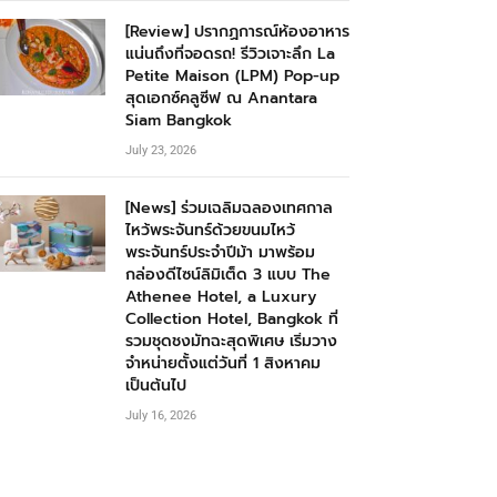
[Review] ปรากฏการณ์ห้องอาหาร
แน่นถึงที่จอดรถ! รีวิวเจาะลึก La
Petite Maison (LPM) Pop-up
สุดเอกซ์คลูซีฟ ณ Anantara
Siam Bangkok
July 23, 2026
[News] ร่วมเฉลิมฉลองเทศกาล
ไหว้พระจันทร์ด้วยขนมไหว้
พระจันทร์ประจำปีม้า มาพร้อม
กล่องดีไซน์ลิมิเต็ด 3 แบบ The
Athenee Hotel, a Luxury
Collection Hotel, Bangkok ที่
รวมชุดชงมัทฉะสุดพิเศษ เริ่มวาง
จำหน่ายตั้งแต่วันที่ 1 สิงหาคม
เป็นต้นไป
July 16, 2026