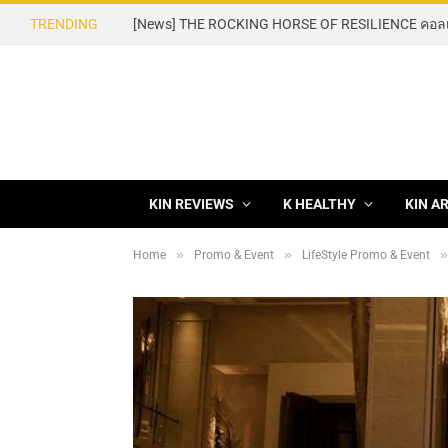
TRENDING
KIN REVIEWS
K HEALTHY
KIN A
»
»
»
Home
Promo & Event
LifeStyle Promo & Event