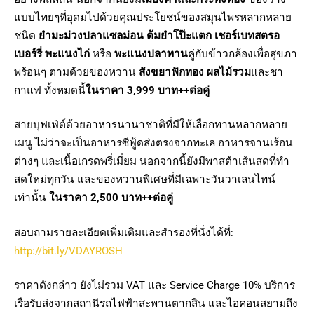
แบบไทยๆที่อุดมไปด้วยคุณประโยชน์ของสมุนไพรหลากหลาย
ชนิด
ยำมะม่วงปลาแซลม่อน
ต้มยำโป๊ะแตก เชอร์เบทสตรอ
เบอร์รี่ พะแนงไก่
หรือ
พะแนงปลาทาน
คู่กับข้าวกล้องเพื่อสุขภา
พร้อนๆ ตามด้วยของหวาน
สังขยาฟักทอง ผลไม้รวม
และชา
กาแฟ ทั้งหมดนี้
ในราคา 3,999 บาท++ต่อคู่
สายบุฟเฟ่ต์ด้วยอาหารนานาชาติที่มีให้เลือกทานหลากหลาย
เมนู ไม่ว่าจะเป็นอาหารซีฟู้ดส่งตรงจากทะเล อาหารจานเร้อน
ต่างๆ และเนื้อเกรดพรี่เมี่ยม นอกจากนี้ยังมีพาสต้าเส้นสดที่ทำ
สดใหม่ทุกวัน และของหวานพิเศษที่มีเฉพาะวันวาเลนไทน์
เท่านั้น
ในราคา 2,500 บาท++ต่อคู่
สอบถามรายละเอียดเพิ่มเติมและสำรองที่นั่งได้ที่:
http://bit.ly/VDAYROSH
ราคาดังกล่าว ยังไม่รวม VAT และ Service Charge 10% บริการ
เรือรับส่งจากสถานีรถไฟฟ้าสะพานตากสิน และไอคอนสยามถึง