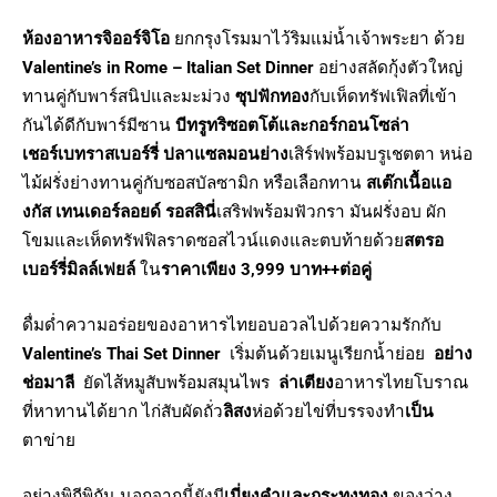
ห้องอาหารจิออร์จิโอ
ยกกรุงโรมมาไว้ริมแม่น้ำเจ้าพระยา ด้วย
Valentine’s in Rome – Italian Set Dinner
อย่างสลัดกุ้งตัวใหญ่
ทานคู่กับพาร์สนิปและมะม่วง
ซุปฟักทอง
กับเห็ดทรัฟเฟิลที่เข้า
กันได้ดีกับพาร์มีซาน
บีทรูทริซอตโต้และกอร์กอนโซล่า
เชอร์เบทราสเบอร์รี่ ปลาแซลมอนย่าง
เสิร์ฟพร้อมบรูเชตตา หน่อ
ไม้ฝรั่งย่างทานคู่กับซอสบัลซามิก หรือเลือกทาน
สเต๊กเนื้อแอ
งกัส เทนเดอร์ลอยด์ รอสสินี่
เสริฟพร้อมฟัวกรา มันฝรั่งอบ ผัก
โขมและเห็ดทรัฟฟิลราดซอสไวน์แดงและตบท้ายด้วย
สตรอ
เบอร์รี่มิลล์เฟยล์
ใน
ราคาเพียง 3,999 บาท++ต่อคู่
ดื่มด่ำความอร่อยของอาหารไทยอบอวลไปด้วยความรักกับ
Valentine’s Thai Set Dinner
เริ่มต้นด้วยเมนูเรียกน้ำย่อย
อย่าง
ช่อมาลี
ยัดไส้หมูสับพร้อมสมุนไพร
ล่าเตียง
อาหารไทยโบราณ
ที่หาทานได้ยาก ไก่สับผัดถั่ว
ลิสง
ห่อด้วยไข่ที่บรรจงทำ
เป็น
ตาข่าย
อย่างพิถีพิถัน นอกจากนี้ยังมี
เมี่ยงคำและกระทงทอง
ของว่าง