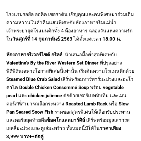
โรงแรมรอยัล ออคิด เชอราตัน เชิญคุณและคนพิเศษมาร่วมเติม
ความหวานในค่ำคืนแสนพิเศษกับห้องอาหารริมแม่น้ำ
เจ้าพระยาสุดโรแมนติกทั้ง 4 ห้องอาหาร ฉลองวันแห่งความรัก
ใน
วันศุกร์ที่ 14 กุมภาพันธ์ 2563
ได้ตั้งแต่เวลา
18.00 น.
ห้องอาหารริเวอร์ไซด์ กริลล์
นำเสนอมื้อค่ำสุดพิเศษกับ
Valentine’s By the River Western Set Dinner
ที่ปรุงอย่าง
พิถีพิถันเฉพาะโอกาสพิเศษนี้เท่านั้น เริ่มต้นความโรแมนติกด้วย
Steamed Blue Crab Salad
เสิร์ฟพร้อมทาร์ทาร์มะม่วงและอะโว
คาโด
Double Chicken Consommé Soup
พร้อม
vegetable
pearl
และ
chicken julienne
ต่อด้วยเชอร์เบททับทิม และเมน
คอร์สที่สามารถเลือกระหว่าง
Roasted Lamb Rack
หรือ
Slow
Pan Seared Snow Fish
ราดซอสสูตรพิเศษให้เลือกรับประทาน
และคอร์สสุดท้ายคือ
ช็อคโกแลตมาร์คิส์
เสิร์ฟพร้อมมูสเสาวรส
เยลลี่มะม่วงเและตูเล่มะพร้าว ทั้งหมดนี้มีให้ใน
ราคาเพียง
3,999 บาท++ต่อคู่