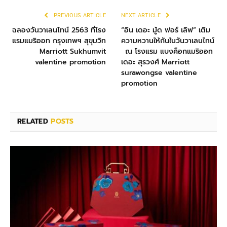
PREVIOUS ARTICLE
NEXT ARTICLE
ฉลองวันวาเลนไทน์ 2563 ที่โรง
“อิน เดอะ มู้ด ฟอร์ เลิฟ” เติม
แรมแมริออท กรุงเทพฯ สุขุมวิท
ความหวานให้กันในวันวาเลนไทน์
Marriott Sukhumvit
ณ โรงแรม แบงค็อกแมริออท
valentine promotion
เดอะ สุรวงศ์ Marriott
surawongse valentine
promotion
RELATED
POSTS