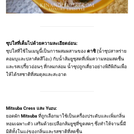
ซุปใสที่เต็มไปด้วยความละเอียดอ่อน:
ซุปใสที่ใช้ในเมนูนี้เป็นการผสมผสานของ
ดาชิ
(น้ำซุปสาหร่าย
คอมบุและปลาคัตสึโอะ) กับน้ำส้มยูซุสดที่เพิ่มความหอมสดชื่น
และรสเปรี้ยวอ่อนๆ ที่กลมกล่อม น้ำซุปถูกเคี่ยวอย่างพิถีพิถันเพื่อ
ให้ได้รสชาติที่สมดุลและสะอาด
Mitsuba Cress และ Yuzu:
ยอดผัก
Mitsuba
ที่ถูกเลือกมาใช้เป็นเครื่องประดับและเพิ่มกลิ่น
หอมเฉพาะตัว เสริมด้วยเปลือกส้มยูซุที่ขูดสดๆ ซึ่งทำให้จานนี้มี
มิติทั้งในแง่ของกลิ่นและรสชาติที่สดชื่น