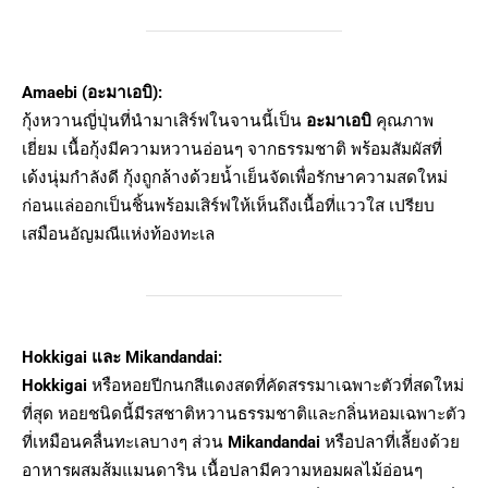
Amaebi (อะมาเอบิ):
กุ้งหวานญี่ปุ่นที่นำมาเสิร์ฟในจานนี้เป็น
อะมาเอบิ
คุณภาพ
เยี่ยม เนื้อกุ้งมีความหวานอ่อนๆ จากธรรมชาติ พร้อมสัมผัสที่
เด้งนุ่มกำลังดี กุ้งถูกล้างด้วยน้ำเย็นจัดเพื่อรักษาความสดใหม่
ก่อนแล่ออกเป็นชิ้นพร้อมเสิร์ฟให้เห็นถึงเนื้อที่แววใส เปรียบ
เสมือนอัญมณีแห่งท้องทะเล
Hokkigai และ Mikandandai:
Hokkigai
หรือหอยปีกนกสีแดงสดที่คัดสรรมาเฉพาะตัวที่สดใหม่
ที่สุด หอยชนิดนี้มีรสชาติหวานธรรมชาติและกลิ่นหอมเฉพาะตัว
ที่เหมือนคลื่นทะเลบางๆ ส่วน
Mikandandai
หรือปลาที่เลี้ยงด้วย
อาหารผสมส้มแมนดาริน เนื้อปลามีความหอมผลไม้อ่อนๆ