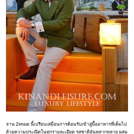
จาน Zensai นี้เปรียบเสมือนการต้อนรับเข้าสู่มื้ออาหารที่เต็มไป
ด้วยความประณีตในทุกรายละเอียด รสชาติอันหลากหลาย ผสม