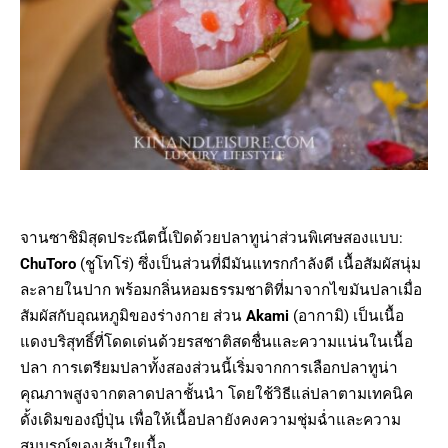
จานซาชิมิสุดประณีตนี้เปิดด้วยปลาทูน่าส่วนพิเศษสองแบบ:
ChuToro
(ชูโทโร่) ซึ่งเป็นส่วนที่มีมันแทรกกำลังดี เนื้อสัมผัสนุ่ม
ละลายในปาก พร้อมกลิ่นหอมธรรมชาติที่มาจากไขมันปลาเมื่อ
สัมผัสกับอุณหภูมิของร่างกาย ส่วน
Akami
(อากามิ) เป็นเนื้อ
แดงบริสุทธิ์ที่โดดเด่นด้วยรสชาติสดชื่นและความแน่นในเนื้อ
ปลา การเตรียมปลาทั้งสองส่วนนี้เริ่มจากการเลือกปลาทูน่า
คุณภาพสูงจากตลาดปลาชั้นนำ โดยใช้วิธีแล่ปลาตามเทคนิค
ดั้งเดิมของญี่ปุ่น เพื่อให้เนื้อปลายังคงความชุ่มฉ่ำและความ
สมบูรณ์ของเส้นใยเนื้อ