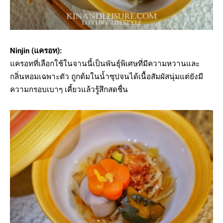
Ninjin (แครอท):
แครอทที่เลือกใช้ในจานนี้เป็นพันธุ์พิเศษที่มีความหวานและ
กลิ่นหอมเฉพาะตัว ถูกต้มในน้ำซุปจนได้เนื้อสัมผัสนุ่มแต่ยังมี
ความกรอบเบาๆ เคี้ยวแล้วรู้สึกสดชื่น