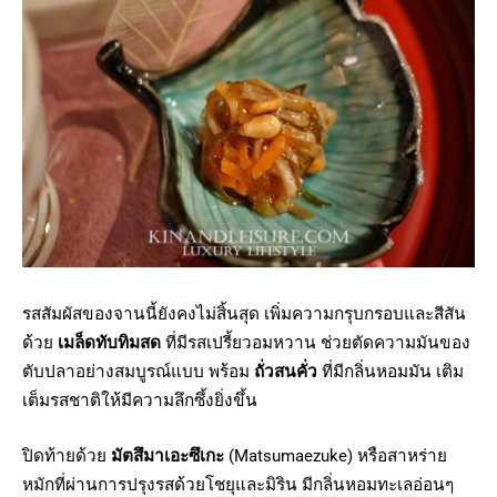
รสสัมผัสของจานนี้ยังคงไม่สิ้นสุด เพิ่มความกรุบกรอบและสีสัน
ด้วย
เมล็ดทับทิมสด
ที่มีรสเปรี้ยวอมหวาน ช่วยตัดความมันของ
ตับปลาอย่างสมบูรณ์แบบ พร้อม
ถั่วสนคั่ว
ที่มีกลิ่นหอมมัน เติม
เต็มรสชาติให้มีความลึกซึ้งยิ่งขึ้น
ปิดท้ายด้วย
มัตสึมาเอะซึเกะ
(Matsumaezuke) หรือสาหร่าย
หมักที่ผ่านการปรุงรสด้วยโชยุและมิริน มีกลิ่นหอมทะเลอ่อนๆ