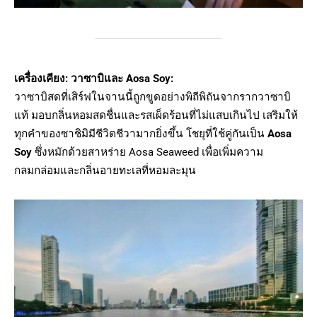
เครื่องเคียง: วาซาบิและ Aosa Soy:
วาซาบิสดที่เสิร์ฟในจานนี้ถูกขูดอย่างพิถีพิถันจากรากวาซาบิ
แท้ มอบกลิ่นหอมสดชื่นและรสเผ็ดร้อนที่ไม่แสบเกินไป เสริมให้
ทุกคำของซาชิมิมีชีวิตชีวามากยิ่งขึ้น โชยุที่ใช้คู่กันเป็น
Aosa
Soy
ซึ่งหมักด้วยสาหร่าย Aosa Seaweed เพื่อเพิ่มความ
กลมกล่อมและกลิ่นอายทะเลที่หอมละมุน