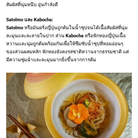
สัมผัสที่นุ่มหนึบ อุ่นกำลังดี
Satolmo และ Kabocha:
Satolmo
หรือมันฝรั่งญี่ปุ่นถูกต้มในน้ำซุปจนได้เนื้อสัมผัสที่นุ่ม
ละมุนและละลายในปาก ส่วน
Kabocha
หรือฟักทองญี่ปุ่นเนื้อ
หวานและนุ่มถูกต้มพร้อมกันเพื่อให้ซึมซับน้ำซุปที่หอมอ่อนๆ
ของส่วนผสมหลัก ฟักทองยังคงรสชาติหวานจากธรรมชาติ แต่
มีความชุ่มฉ่ำและละมุนมากยิ่งขึ้นจากการต้ม