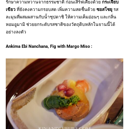
รักษาความหวานจากธรรมชาติ ก่อนเสิร์ฟเคียงด้วย
กระเจี๊ยบ
เขียว
ที่ยังคงความกรอบสด เพิ่มความสดชื่นด้วย
ซอสโชยุ
รส
ละมุนที่ผสมผสานกับน้ำซุปดาชิ ให้ความเค็มอ่อนๆ และกลิ่น
หอมอูมามิ ช่วยยกระดับรสชาติของวัตถุดิบหลักในจานนี้ได้
อย่างลงตัว
Ankima Ebi Nanchana, Fig with Margo Miso :