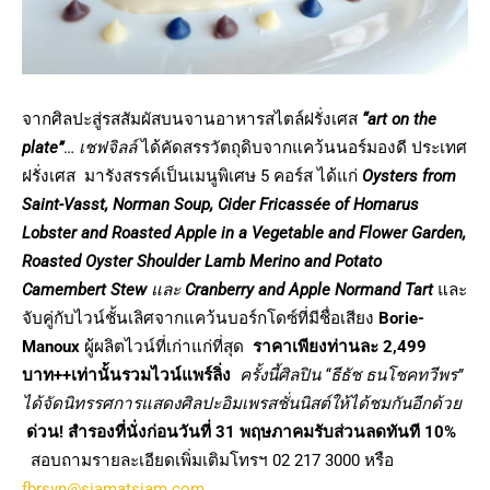
จากศิลปะสู่รสสัมผั
สบนจานอาหารสไตล์ฝรั่งเศส
“art on the
plate”
…
เชฟจิลล์
ได้คัดสรรวัตถุดิบจากแคว้นนอร์
มองดี ประเทศ
ฝรั่งเศส
มารังสรรค์เป็นเมนูพิเศษ
5
คอร์ส ได้แก่
Oysters from
Saint-Vasst, Norman Soup,
Cider Fricassée of Homarus
Lobster and Roasted Apple in a Vegetable and Flower Garden,
Roasted Oyster Shoulder Lamb Merino and Potato
Camembert Stew
และ
Cranberry and Apple Normand
Tart
และ
จับคู่กับไวน์ชั้นเลิ
ศจากแคว้นบอร์กโดซ์ที่มีชื่อเสี
ยง
Borie-
Manoux
ผู้ผลิตไวน์ที่เก่าแก่ที่สุด
ราคาเพียงท่านละ
2,499
บาท++เท่านั้นรวมไวน์แพร์ลิ่ง
ครั้งนี้ศิลปิน “ธีธัช ธนโชคทวีพร”
ได้จัดนิทรรศการแสดงศิลปะอิ
มเพรสชั่นนิสต์ให้ได้ชมกันอีกด้
วย
ด่วน
!
สำรองที่นั่งก่อนวันที่
31
พฤษภาคมรับส่วนลดทันที
10%
สอบถามรายละเอียดเพิ่มเติ
มโทรฯ 02 217 30
0
0 หรือ
fbrsvn@siamatsiam.com