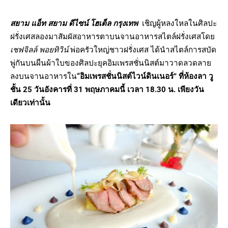
สยาม แอ็ท สยาม ดีไซน์ โฮเต็ล กรุงเทพ
เชิญผู้หลงใหลในศิลปะ
ฝรั่
งเศสลองมาสัมผั
สอาหารตาบนจานอาหารสไตล์ฝรั่
งเศส
โดย
เชฟจิลล์ พอยทิวิน์
พ่อครัวใหญ่ชาวฝรั่งเศส
ได้นำสไตล์การสบัด
พู่กันบนผืนผ้
าใบของศิลปะยุคอิมเพรสชั่นนิสต์
มาวาดลวดลาย
ลงบนจานอาหารใน
“อิ
มเพรสชั่นนิสต์ไวน์ดินเนอร์”
ที่ห้องลา วู
ชั้น
25
วันอังคารที่
31
พฤษภาคมนี้ เวลา
18.30
น. เพียงวัน
เดียวเท่านั้น