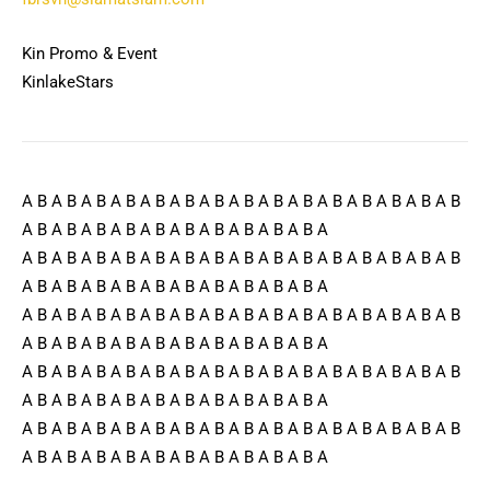
Kin Promo & Event
KinlakeStars
A B A B A B A B A B A B A B A B A B A B A B A B A B A B A B
A B A B A B A B A B A B A B A B A B A B A
A B A B A B A B A B A B A B A B A B A B A B A B A B A B A B
A B A B A B A B A B A B A B A B A B A B A
A B A B A B A B A B A B A B A B A B A B A B A B A B A B A B
A B A B A B A B A B A B A B A B A B A B A
A B A B A B A B A B A B A B A B A B A B A B A B A B A B A B
A B A B A B A B A B A B A B A B A B A B A
A B A B A B A B A B A B A B A B A B A B A B A B A B A B A B
A B A B A B A B A B A B A B A B A B A B A