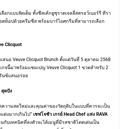
อกแบบจัดเต็ม ทั้งชีสเค้กยูซุราดเจลลี่สตรอว์เบอร์รี ทีรา
รอตท็อปด้วยครีมชีส พร้อมบาร์ไอศกรีมที่สามารถเลือก
e Clicquot
A ขอเสนอ Veuve Clicquot Brunch ตั้งแต่วันที่ 5 ตุลาคม 2568
กเกจนี้มาพร้อมแชมเปญ Veuve Clicquot 1 ขวดสำหรับ 2
รันช์แสนอร่อย
สุดปัง
อดความสดใหม่และคุณค่าของวัตถุดิบในแบบที่ควรจะเป็น
งแต่งมากเกินไป”
เชฟโจชัว เกรย์
Head Chef
แห่ง
RAVA
านกับเทคนิคที่ลงตัวจะได้เมนูที่มีรสชาติโดดเด่นเป็น