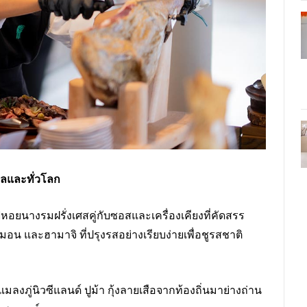
อลและทั่วโลก
ิร์ฟหอยนางรมฝรั่งเศสคู่กับซอสและเครื่องเคียงที่คัดสรร
ลมอน และฮามาจิ ที่ปรุงรสอย่างเรียบง่ายเพื่อชูรสชาติ
มลงภู่นิวซีแลนด์ ปูม้า กุ้งลายเสือจากท้องถิ่นมาย่างถ่าน