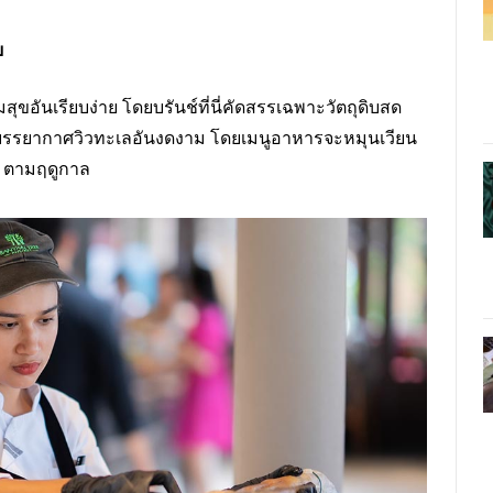
ย
มสุขอันเรียบง่าย โดยบรันช์ที่นี่คัดสรรเฉพาะวัตถุดิบสด
์ฟในบรรยากาศวิวทะเลอันงดงาม โดยเมนูอาหารจะหมุนเวียน
 ๆ ตามฤดูกาล