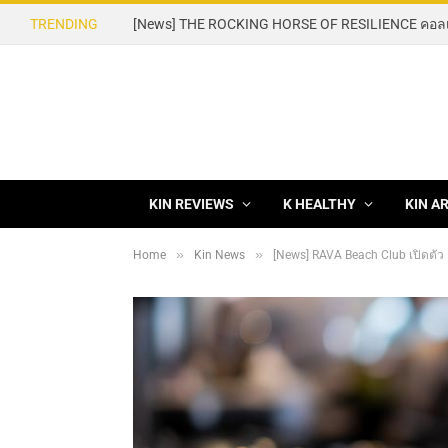
TRENDING
KIN REVIEWS
K HEALTHY
KIN A
»
»
Home
Kin News
[News] RAVA Beach Club เปิดตัว