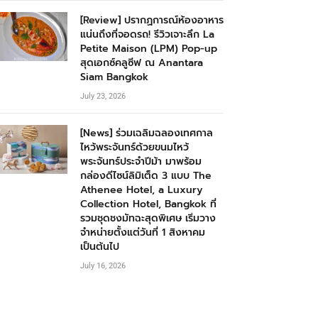
[Review] ปรากฏการณ์ห้องอาหาร
แน่นถึงที่จอดรถ! รีวิวเจาะลึก La
Petite Maison (LPM) Pop-up
สุดเอกซ์คลูซีฟ ณ Anantara
Siam Bangkok
July 23, 2026
[News] ร่วมเฉลิมฉลองเทศกาล
ไหว้พระจันทร์ด้วยขนมไหว้
พระจันทร์ประจำปีม้า มาพร้อม
กล่องดีไซน์ลิมิเต็ด 3 แบบ The
Athenee Hotel, a Luxury
Collection Hotel, Bangkok ที่
รวมชุดชงมัทฉะสุดพิเศษ เริ่มวาง
จำหน่ายตั้งแต่วันที่ 1 สิงหาคม
เป็นต้นไป
July 16, 2026