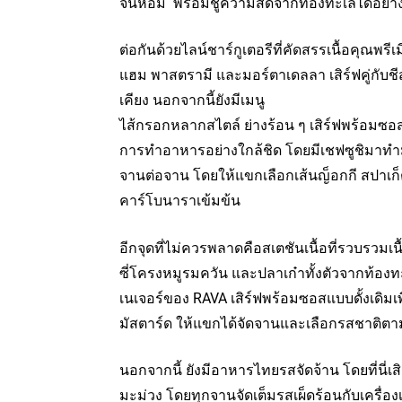
จนหอม พร้อมชูความสดจากท้องทะเลได้อย่า
ต่อกันด้วยไลน์ชาร์กูเตอรีที่คัดสรรเนื้อคุณพ
แฮม พาสตรามี และมอร์ตาเดลลา เสิร์ฟคู่กับช
เคียง นอกจากนี้ยังมีเมนู
ไส้กรอกหลากสไตล์ ย่างร้อน ๆ เสิร์ฟพร้อมซ
การทำอาหารอย่างใกล้ชิด โดยมีเชฟซูชิมาทำมา
จานต่อจาน โดยให้แขกเลือกเส้นญ็อกกี สปาเก็ตต
คาร์โบนาราเข้มข้น
อีกจุดที่ไม่ควรพลาดคือสเตชันเนื้อที่รวบรวมเนื้
ซี่โครงหมูรมควัน และปลาเก๋าทั้งตัวจากท้องทะ
เนเจอร์ของ RAVA เสิร์ฟพร้อมซอสแบบดั้งเดิมเพื
มัสตาร์ด ให้แขกได้จัดจานและเลือกรสชาติต
นอกจากนี้ ยังมีอาหารไทยรสจัดจ้าน โดยที่นี่เสิ
มะม่วง โดยทุกจานจัดเต็มรสเผ็ดร้อนกับเครื่อ