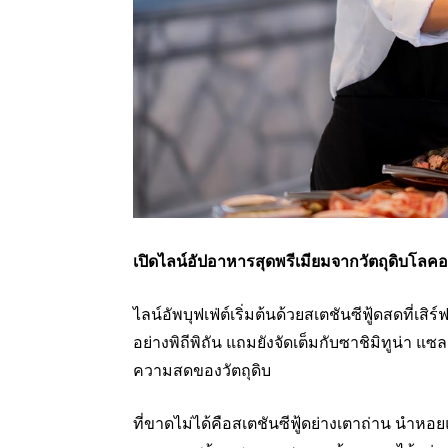
เปิดไลน์อัปอาหารสุดพรีเมียมจากวัตถุดิบโลค
ไลน์อัพบุฟเฟ่ต์เริ่มต้นด้วยสเตชันซีฟู้ดสดที่เส
อย่างพิถีพิถัน แถมยังจัดเต็มกับซาชิมิทูน่า แซ
ความสดของวัตถุดิบ
ที่ขาดไม่ได้คือสเตชันซีฟู้ดย่างเตาถ่าน นำหอยแ