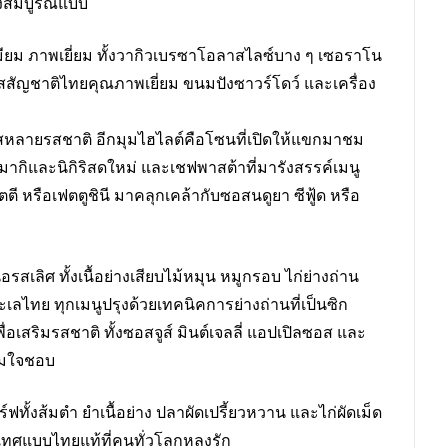
งสมบูรณ์แบบ
รีเมียม ภาพเยี่ยม ทั้งวากิวเบรซาโอลาสไลซ์บาง ๆ เซอราโน
ีสสัญชาติไทยคุณภาพเยี่ยม ขนมปังซาวร์โดว์ และเครื่อง
อสหลายรสชาติ อีกมุมไฮไลต์คือโซนที่เปิดให้แขกมาชม
กิและนิกิริสดใหม่ และเชฟพาสต้าที่มารังสรรค์เมนู
ี หรือเฟตตูชินี มาคลุกเคล้ากับซอสนดูยา ซีฟู้ด หรือ
อรสเลิศ ทั้งเนื้อย่างเสียบไม้หมุน หมูกรอบ ไก่ย่างถ่าน
เลไทย ทุกเมนูปรุงด้วยเทคนิคการย่างถ่านที่เป็นซิก
่อเสริมรสชาติ ทั้งซอสจูส์ มินต์เจลลี่ แอปเปิลซอส และ
ามใจชอบ
ร์ฟทั้งส้มตำ ยำเนื้อย่าง ปลาผัดเปรี้ยวหวาน และไก่ผัดเม็ด
งเทศแบบไทยแท้ที่คนทั่วโลกหลงรัก