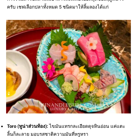
ครับ เชฟเลือกปลาทั้งหมด 5 ชนิดมาให้ลิ้มลองได้แก่
Toro (
ทูน่าส่วนท้อง):
ไขมันแทรกละเอียดดุจหินอ่อน แค่แตะ
ลิ้นก็ละลาย มอบรสชาติความมันที่หรูหรา