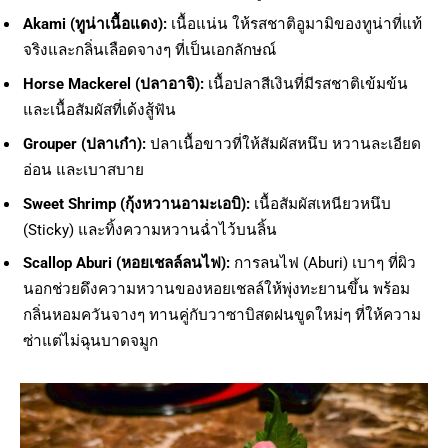
Akami (
ทูน่าเนื้อแดง):
เนื้อแน่น ให้รสชาติอูมามิของทูน่าที่แท้
จริงและกลิ่นเลือดจางๆ ที่เป็นเอกลักษณ์
Horse Mackerel (
ปลาอาจิ):
เนื้อปลาสีเงินที่มีรสชาติเข้มข้น
และเนื้อสัมผัสที่เด้งสู้ฟัน
Grouper (
ปลาเก๋า):
ปลาเนื้อขาวที่ให้สัมผัสหนึบ หวานละเอียด
อ่อน และเบาสบาย
Sweet Shrimp (
กุ้งหวานอามะเอบิ):
เนื้อสัมผัสเหนียวหนึบ
(Sticky) และทิ้งความหวานฉ่ำไว้บนลิ้น
Scallop Aburi (
หอยเชลล์ลนไฟ):
การลนไฟ (Aburi) เบาๆ ที่ผิว
นอกช่วยดึงความหวานของหอยเชลล์ให้พุ่งทะยานขึ้น พร้อม
กลิ่นหอมควันจางๆ ทานคู่กับวาซาบิสดฝนขูดใหม่ๆ ที่ให้ความ
ซ่าแต่ไม่ฉุนบาดจมูก