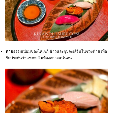
ตาม
ธรรมเนียมของไคเซกิ ข้าวและซุปจะเสิร์ฟในช่วงท้าย เพื่อ
รับประกันว่าแขกจะอิ่มท้องอย่างแน่นอน