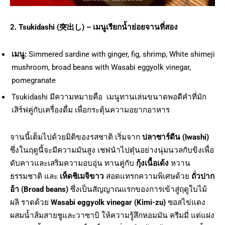
2. Tsukidashi (
突出し) –
เมนูเรียกน้ำย่อยจานที่สอง
เมนู:
Simmered sardine with ginger, fig, shrimp, White shimeji
mushroom, broad beans with Wasabi eggyolk vinegar,
pomegranate
Tsukidashi มีความหมายคือ เมนูทานเล่นขนาดพอดีคำที่มัก
เสิร์ฟคู่กับเครื่องดื่ม เพื่อกระตุ้นความอยากอาหาร
จานนี้เต็มไปด้วยมิติของรสชาติ เริ่มจาก
ปลาซาร์ดีน (Iwashi)
ซึ่งในฤดูนี้จะมีความมันสูง เชฟนำไปตุ๋นอย่างนุ่มนวลกับขิงเพื่อ
ดับคาวและเสริมความอบอุ่น ทานคู่กับ
กุ้งเนื้อเด้ง
หวาน
ธรรมชาติ และ
เห็ดชิเมจิขาว
สอดแทรกความพิเศษด้วย
ถั่วปาก
อ้า (Broad beans)
ซึ่งเป็นสัญญาณแรกของการเข้าสู่ฤดูใบไม้
ผลิ ราดด้วย
Wasabi eggyolk vinegar (Kimi-zu)
ซอสไข่แดง
ผสมน้ำส้มสายชูและวาซาบิ ให้ความรู้สึกหอมมัน ครีมมี่ แต่แฝง