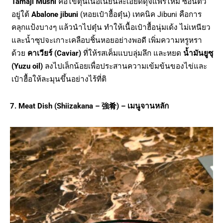
Tamaji Mushi
คือไข่ตุ๋นเนื้อเนียนละเอียดดุจแพรไหม ซ่อนตัว
อยู่ใต้
Abalone jibuni
(หอยเป๋าฮื้อตุ๋น) เทคนิค Jibuni คือการ
คลุกแป้งบางๆ แล้วนำไปตุ๋น ทำให้เนื้อเป๋าฮื้อนุ่มเด้ง ไม่เหนียว
และน้ำซุปจะเกาะเคลือบชิ้นหอยอย่างพอดี เพิ่มความหรูหรา
ด้วย
คาเวียร์ (Caviar)
ที่ให้รสเค็มแบบลุ่มลึก และหยด
น้ำมันยูซุ
(Yuzu oil)
ลงไปเล็กน้อยเพื่อประสานความเข้มข้นของไข่และ
เป๋าฮื้อให้ละมุนขึ้นอย่างไร้ที่ติ
7. Meat Dish (Shiizakana –
強肴) –
เมนูจานหลัก