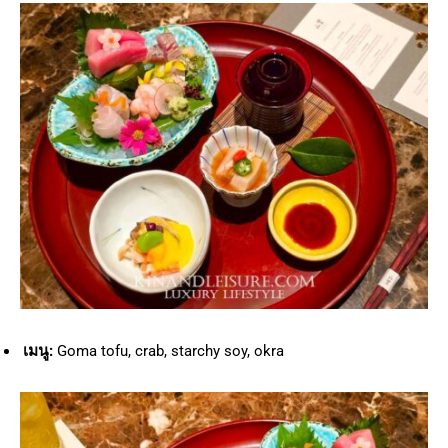
เมนู:
Goma tofu, crab, starchy soy, okra