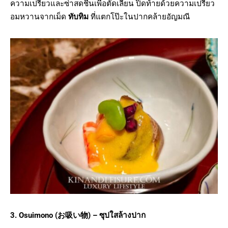
ความเปรี้ยวและซ่าสดชื่นเพื่อตัดเลี่ยน ปิดท้ายด้วยความเปรี้ยว
อมหวานจากเม็ด
ทับทิม
ที่แตกโป๊ะในปากคล้ายอัญมณี
3. Osuimono (
お吸い物) –
ซุปใสล้างปาก