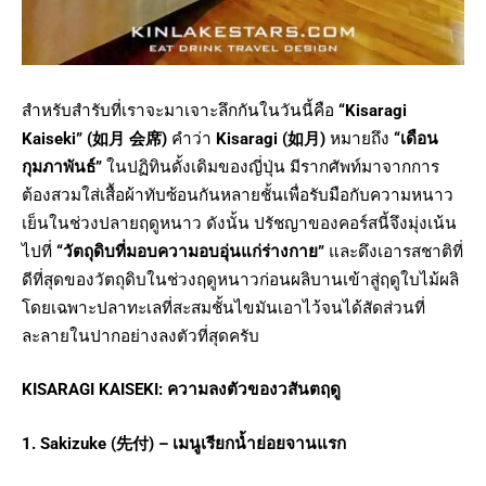
สำหรับสำรับที่เราจะมาเจาะลึกกันในวันนี้คือ
“Kisaragi
Kaiseki” (
如月
会席)
คำว่า
Kisaragi (
如月)
หมายถึง
“
เดือน
กุมภาพันธ์”
ในปฏิทินดั้งเดิมของญี่ปุ่น มีรากศัพท์มาจากการ
ต้องสวมใส่เสื้อผ้าทับซ้อนกันหลายชั้นเพื่อรับมือกับความหนาว
เย็นในช่วงปลายฤดูหนาว ดังนั้น ปรัชญาของคอร์สนี้จึงมุ่งเน้น
ไปที่
“
วัตถุดิบที่มอบความอบอุ่นแก่ร่างกาย”
และดึงเอารสชาติที่
ดีที่สุดของวัตถุดิบในช่วงฤดูหนาวก่อนผลิบานเข้าสู่ฤดูใบไม้ผลิ
โดยเฉพาะปลาทะเลที่สะสมชั้นไขมันเอาไว้จนได้สัดส่วนที่
ละลายในปากอย่างลงตัวที่สุดครับ
KISARAGI KAISEKI:
ความลงตัวของวสันตฤดู
1. Sakizuke (
先付) –
เมนูเรียกน้ำย่อยจานแรก