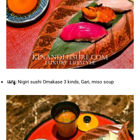
เมนู:
Nigiri sushi Omakase 3 kinds, Gari, miso soup