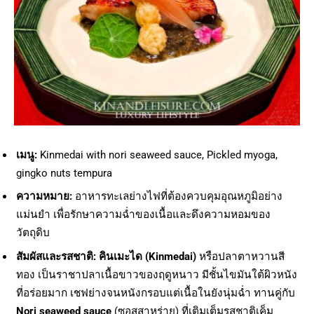
เมนู:
Kinmedai with nori seaweed sauce, Pickled myoga,
gingko nuts tempura
ความหมาย:
อาหารทะเลย่างไฟที่ต้องควบคุมอุณหภูมิอย่าง
แม่นยำ เพื่อรักษาความฉ่ำของเนื้อและดึงความหอมของ
วัตถุดิบ
สัมผัสและรสชาติ:
คินเมะได (Kinmedai)
หรือปลาตาหวานสี
ทอง เป็นราชาปลาเนื้อขาวของฤดูหนาว มีชั้นไขมันใต้ผิวหนัง
ที่อร่อยมาก เชฟย่างจนหนังกรอบแต่เนื้อในยังนุ่มฉ่ำ ทานคู่กับ
Nori seaweed sauce
(ซอสสาหร่าย) ที่เติมเต็มรสชาติเค็ม