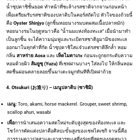
น้ำซุปดาชิชั้นยอด ทำหน้าที่ชะล้างรสชาติจากจานก่อนหน้า
เพื่อเตรียมรับรสชาติของปลาดิบในคอร์สถัดไป หัวใจของถ้วยนี้
คือ
Oyster Shinjyo
(ลูกชิ้นหอยนางรมบดผสมเนื้อปลาหมัก)
หอยนางรมในฤดูหนาวคือ “น้ำนมแห่งท้องทะเล” เมื่อนำมาทำ
เป็นลูกชิ้น จะได้ความนุ่มฟูและระเบิดรสชาติอูมามิของทะเล
ออกมาในทุกคำที่กัด น้ำซุปดาชิใสแจ๋วแต่รสชาติลึกล้ำ หอม
กลิ่น
สาหร่าย Aosa
และ
เห็ดไมตาเกะ
ก่อนจะถูกยกระดับความ
หอมด้วยผิว
ส้มยูซุ (Yuzu)
ที่เชฟฝานบางๆ ใส่ลงไป ให้กลิ่นหอม
สดชื่นผ่อนคลายลอยขึ้นมาเตะจมูกทันทีที่เปิดฝาถ้วย
4. Otsukuri (
お造り) –
เมนูปลาดิบ (ซาชิมิ)
เมนู:
Toro, akami, horse mackerel. Grouper, sweet shrimp,
scallop ahuri, wasabi
เพื่อ
การนำเสนอความสดใหม่ระดับสูงสุดของท้องทะเล และ
โชว์การตัดแต่งปลาคือศิลปะขั้นสูงของเชฟไคเซกิ จานนี้คือ
การรวมดาวปลสาและอาหารทะเลที่อร่อยที่สุดของฤดูหนาว