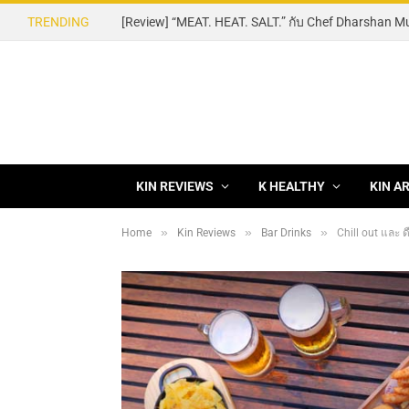
TRENDING
KIN REVIEWS
K HEALTHY
KIN A
»
»
»
Home
Kin Reviews
Bar Drinks
Chill out และ ด