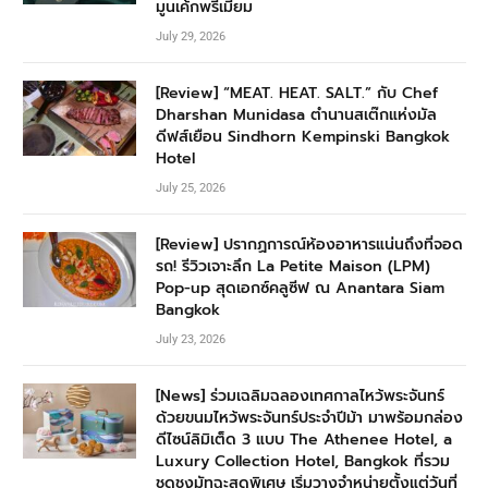
มูนเค้กพรีเมียม
July 29, 2026
[Review] “MEAT. HEAT. SALT.” กับ Chef
Dharshan Munidasa ตำนานสเต๊กแห่งมัล
ดีฟส์เยือน Sindhorn Kempinski Bangkok
Hotel
July 25, 2026
[Review] ปรากฏการณ์ห้องอาหารแน่นถึงที่จอด
รถ! รีวิวเจาะลึก La Petite Maison (LPM)
Pop-up สุดเอกซ์คลูซีฟ ณ Anantara Siam
Bangkok
July 23, 2026
[News] ร่วมเฉลิมฉลองเทศกาลไหว้พระจันทร์
ด้วยขนมไหว้พระจันทร์ประจำปีม้า มาพร้อมกล่อง
ดีไซน์ลิมิเต็ด 3 แบบ The Athenee Hotel, a
Luxury Collection Hotel, Bangkok ที่รวม
ชุดชงมัทฉะสุดพิเศษ เริ่มวางจำหน่ายตั้งแต่วันที่