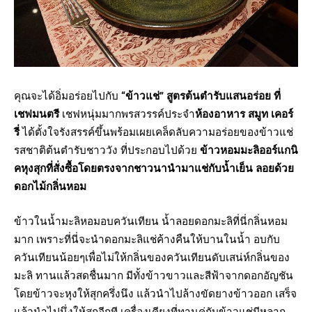
คุณจะได้อิ่มอร่อยไปกับ
“ข้าวแช่” สูตรต้นตำรับแสนอร่อย ที่
เชฟมนตรี
เชฟหนุ่มมากพรสวรรค์ประจำ
ห้องอาหาร สมูท เคอร์
รี่
ได้ตั้งใจรังสรรค์ขึ้นพร้อมเผยเคล็ดลับความอร่อยของข้าวแช่
รสชาติต้นตำรับชาววัง ที่ประกอบไปด้วย
ข้าวหอมมะลิออร์แกนิ
คหุงสุกที่สั่งซื้อโดยตรงจากชาวนานำมาแช่กับน้ำเย็น
ลอยด้วย
ดอกไม้กลิ่นหอม
ข้าวในน้ำมะลิหอมอบควันเทียน น้ำลอยดอกมะลิที่นี่กลิ่นหอม
มาก เพราะที่นี่จะนำดอกมะลิแช่ค้างคืนให้บานในน้ำ อบกับ
ควันเทียนน้อยๆเพื่อไม่ให้กลิ่นของควันเทียนดับเสน่ห์กลิ่นของ
มะลิ ทานแล้วสดชื่นมาก มีทั้งข้าวขาวและสีฟ้าจากดอกอัญชัน
โดยข้าวจะหุงให้สุกครึ่งนึง แล้วนำไปล้างขัดยางข้าวออก เสร็จ
แล้วนำไปนึ่งให้สุกอีกที เครื่องเคียงที่ทานคู่กับข้าวแช่มีหลาก