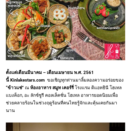
ตั้งแต่เดือนมีนาคม – เดือนเมษายน พ.ศ. 2561
นี้
Kinlakestars.com
ขอเชิญทุกท่านมาลิ้มลองความอร่อยของ
“ข้าวแช่”
ณ
ห้องอาหาร สมูท เคอร์รี่
โรงแรม ดิแอทธินี โฮเทล
แบงค็อก, อะ ลักซ์ชูรี คอลเล็คชั่น โฮเทล อาหารยอดนิยมเพื่อ
ช่วยคลายร้อนในช่วงฤดูร้อนที่คนไทยรู้จักและคุ้นเคยกันมา
นาน