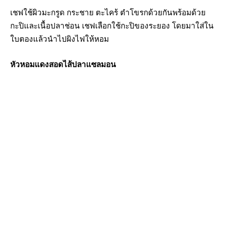
เชฟใช้ผิวมะกรูด กระชาย ตะไคร้ ตำโขรกด้วยกันพร้อมด้วย
กะปิและเนื้อปลาช่อน เชฟเลือกใช้กะปิของระยอง โดยมาใส่ใน
ใบตองแล้วนำไปผิงไฟให้หอม
หัวหอมแดงสอดไส้ปลาแซลมอน