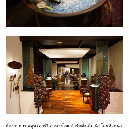
ห้องอาหาร สมูท เคอร์รี่ อาหารไทยตำรับดั้งเดิม นำโดยหัวหน้า