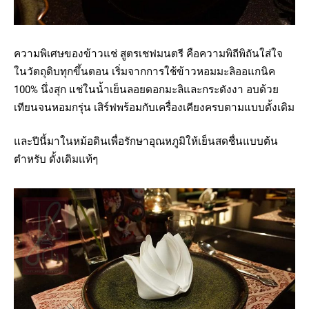
ความพิเศษของข้าวแช่ สูตรเชฟมนตรี คือความพิถีพิถันใส่ใจ
ในวัตถุดิบทุกขึ้นตอน เริ่มจากการใช้ข้าวหอมมะลิออแกนิค
100% นึ่งสุก แช่ในน้ำเย็นลอยดอกมะลิและกระดังงา อบด้วย
เทียนจนหอมกรุ่น เสิร์ฟพร้อมกับเครื่องเคียงครบตามแบบดั้งเดิม
และปีนี้มาในหม้อดินเพื่อรักษาอุณหภูมิให้เย็นสดชื่นแบบต้น
ตำหรับ ดั้งเดิมแท้ๆ