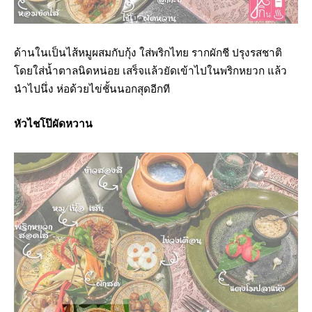
ด้านในเป็นไส้หมูผสมกับกุ้ง ใส่พริกไทย รากผักชี ปรุงรสชาติ
โดยใส่น้ำตาลนิดหน่อย เสร็จแล้วยัดเข้าไปในพริกหยวก แล้ว
นำไปนึ่ง ห่อด้วยไข่ชั้นนอกสุดอีกที
หัวไชโป๊ผัดหวาน