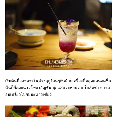
เริ่มต้นมื้ออาหารในช่วงฤดูร้อนๆกันด้วยเครื่องดื่มสุดแสนสดชื่น
นั้นก็คือมะนาวโซดาอัญชัน สุดแสนจะหอมจากใบส้มซ่า หวาน
อมเปรี้ยวไปกับมะนาวเขียว