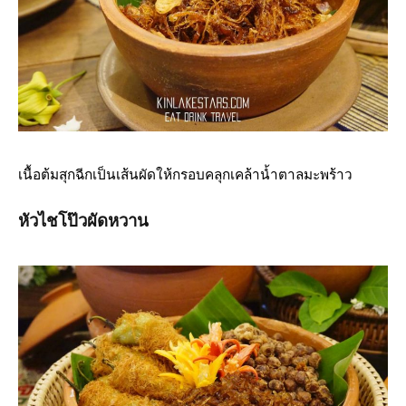
เนื้อต้มสุกฉีกเป็นเส้นผัดให้กรอบคลุกเคล้าน้ำตาลมะพร้าว
หัวไชโป๊วผัดหวาน