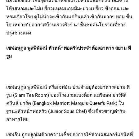
ผลไม้ลอยแก้วอื่นๆตรงที่น้ำลอยแก้วมีส่วนผสมของน้ำส้มซ่าที่
ให้รสหอมและไม่เปรี้ยวแหลมแถมมีมะม่วงเปรี้ยว ขิงอ่อน และ
หอมเจียวโรย ดูไม่น่าจะเข้ากันแต่กินแล้วเข้ากันมากๆ หอม ชื่น
ใจ เหมาะกับอากาศบ้านเราจริงๆ น่าชื่นชมคนโบราณที่ช่าง
ปรุงช่างแต่ง
เชฟอนุกูล พูลพิพัฒน์
หัวหน้าพ่อครัวประจำห้องอาหาร สยาม ที
รูม
เชฟอนุกูล พูลพิพัฒน์ หรือเชฟอ้น ประจำอยู่ห้องอาหารสยาม ที
รูม (Siam Tea Room) ของโรงแรมแบงค็อก แมริออท มาร์คีส์
ควีนส์ ปาร์ค (Bangkok Marriott Marquis Queen’s Park) ใน
ฐานะหัวหน้าพ่อครัว (Junior Sous Chef) ซึ่งเชี่ยวชาญตำรับ
อาหารไทย
เชฟอ้น ถูกปลูกฝังด้วยความเชื่อของการใช้ส่วนผสมออร์แกนิคที่