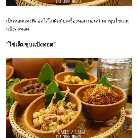
เป็นหอมแดงที่สอดไส้ไก่ผัดกับเครื่องหอม ก่อนนำมาชุบไข่และ
แป้งลงทอด
“ไข่เค็มชุบแป้งทอด”