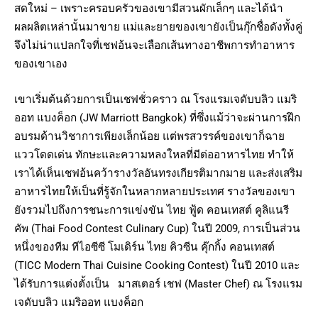
สดใหม่ – เพราะครอบครัวของเขามีสวนผักเล็กๆ และได้นำ
ผลผลิตเหล่านั้นมาขาย แม่และยายของเขายังเป็นกุ๊กชื่อดังทั้งคู่
จึงไม่น่าแปลกใจที่เชฟอ้นจะเลือกเส้นทางอาชีพการทำอาหาร
ของเขาเอง
เขาเริ่มต้นด้วยการเป็นเชฟชั่วคราว ณ โรงแรมเจดับบลิว แมริ
ออท แบงค็อก (JW Marriott Bangkok) ที่ซึ่งแม้ว่าจะผ่านการฝึก
อบรมด้านวิชาการเพียงเล็กน้อย แต่พรสวรรค์ของเขาก็ฉาย
แววโดดเด่น ทักษะและความหลงใหลที่มีต่ออาหารไทย ทำให้
เราได้เห็นเชฟอ้นคว้ารางวัลอันทรงเกียรติมากมาย และส่งเสริม
อาหารไทยให้เป็นที่รู้จักในหลากหลายประเทศ รางวัลของเขา
ยังรวมไปถึงการชนะการแข่งขัน ไทย ฟู้ด คอนเทสต์ คูลิแนรี
คัพ (Thai Food Contest Culinary Cup) ในปี 2009, การเป็นส่วน
หนึ่งของทีม ทีไอซีซี โมเดิร์น ไทย คิวซีน คุ๊กกิ้ง คอนเทสต์
(TICC Modern Thai Cuisine Cooking Contest) ในปี 2010 และ
ได้รับการแต่งตั้งเป็น มาสเตอร์ เชฟ (Master Chef) ณ โรงแรม
เจดับบลิว แมริออท แบงค็อก