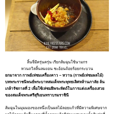
ลิ้นจี่มีครุ่นครุ่น เรียกส้มฉุนใช้นามกร
หวนถวิลลิ้นลมงอน ชะอ้อนถ้อยร้อยกระบวน
ยกมาจาก กาพย์เห่ชมเครื่องคาว – หวาน (กาพย์เห่ชมผลไม้)
บทพระราชนิพนธ์พระบาทสมเด็จพระพุทธเลิศหล้านภาลัย ล้น
เกล้ารัชกาลที่ 2 เพื่อใช้เห่ชมฝีพระหัตถ์ในการแต่งเครื่องเสวย
ของสมเด็จพระศรีสุริเยนทราบรมราชินี
ส้มฉุนในมุมมองของหนึ่งเป็นผลไม้ลอยแก้วที่มีความพิเศษจาก