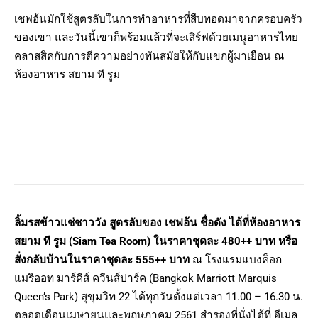
เชฟอ้นมักใช้สูตรลับในการทำอาหารที่สืบทอดมาจากครอบครัว
ของเขา และวันนี้เขาก็พร้อมแล้วที่จะเสิร์ฟด้วยเมนูอาหารไทย
คลาสสิคกับการตีความอย่างทันสมัยให้กับแขกผู้มาเยือน ณ
ห้องอาหาร สยาม ที รูม
ลิ้มรสข้าวแช่ชาววัง สูตรลับของ เชฟอ้น ชื่อดัง ได้ที่ห้องอาหาร
สยาม ที รูม
(Siam Tea Room)
ในราคาชุดละ
480++
บาท หรือ
สั่งกลับบ้านในราคาชุดละ
555++ บาท
ณ โรงแรมแบงค็อก
แมริออท มาร์คีส์ ควีนส์ปาร์ค (Bangkok Marriott Marquis
Queen’s Park) สุขุมวิท 22 ได้ทุกวันตั้งแต่เวลา 11.00 – 16.30 น.
ตลอดเดือนเมษายนและพฤษภาคม 2561 สำรองที่นั่งได้ที่ อีเมล