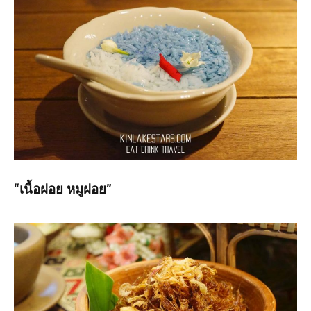
“เนื้อฝอย หมูฝอย”