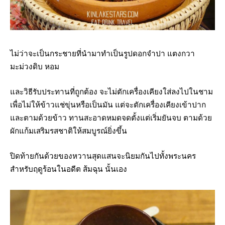
ไม่ว่าจะเป็นกระชายที่นำมาทำเป็นรูปดอกจำปา แตงกวา
มะม่วงดิบ หอม
และวิธีรับประทานที่ถูกต้อง จะไม่ตักเครื่องเคียงใส่ลงไปในชาม
เพื่อไม่ให้ข้าวแช่ขุ่นหรือเป็นมัน แต่จะตักเครื่องเคียงเข้าปาก
และตามด้วยข้าว ทานสะอาดหมดจดตั้งแต่เริ่มยันจบ ตามด้วย
ผักแก้มเสริมรสชาติให้สมบูรณ์ยิ่งขึ้น
ปิดท้ายกันด้วยของหวานสุดแสนจะนิยมกันไปทั้งพระนคร
สำหรับฤดูร้อนในอดีต ส้มฉุน นั้นเอง