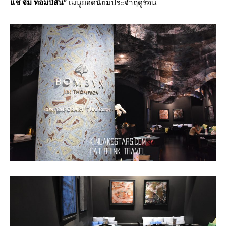
แช่ จิม ทอมป์สัน”
เมนูยอดนิยมประจำฤดูร้อน