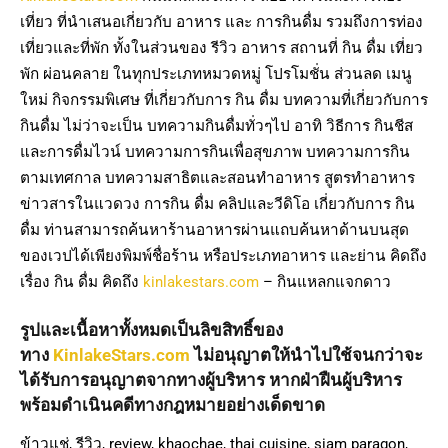
เที่ยว ที่นำเสนอเกี่ยวกับ อาหาร และ การกินดื่ม รวมถึงการท่อง
เที่ยวและที่พัก ทั้งในส่วนของ รีวิว อาหาร สถานที่ กิน ดื่ม เที่ยว
พัก ผ่อนคลาย ในทุกประเภทหมวดหมู่ โปรโมชั่น ส่วนลด เมนู
ใหม่ กิจกรรมพิเศษ ที่เกี่ยวกับการ กิน ดื่ม บทความที่เกี่ยวกับการ
กินดื่ม ไม่ว่าจะเป็น บทความกินดื่มทั่วๆไป อาทิ วิธีการ กินชีส
และการดื่มไวน์ บทความการกินเพื่อสุขภาพ บทความการกิน
ตามเทศกาล บทความสาธิตและสอนทำอาหาร สูตรทำอาหาร
ข่าวสารในแวดวง การกิน ดื่ม คลิปและวีดิโอ เกี่ยวกับการ กิน
ดื่ม ท่านสามารถค้นหาร้านอาหารผ่านแถบค้นหาด้านบนสุด
ของเวปได้เพียงพิมพ์ชื่อร้าน หรือประเภทอาหาร และย่าน คิดถึง
เรื่อง กิน ดื่ม คิดถึง
kinlakestars.com
– กินแหลกแจกดาว
รูปและเนื้อหาทั้งหมดเป็นลิขสิทธิ์ของ
ทาง
KinlakeStars.com
ไม่อนุญาตให้นำไปใช้จนกว่าจะ
ได้รับการอนุญาตจากทางผู้บริหาร หากฝ่าฝืนผู้บริหาร
พร้อมดำเนินคดีทางกฎหมายอย่างเด็ดขาด
ข้าวแช่, รีวิว, review, khaochae, thai cuisine, siam paragon,