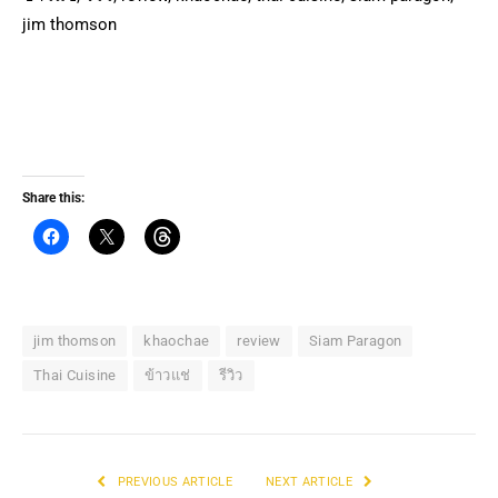
jim thomson
Share this:
jim thomson
khaochae
review
Siam Paragon
Thai Cuisine
ข้าวแช่
รีวิว
PREVIOUS ARTICLE
NEXT ARTICLE