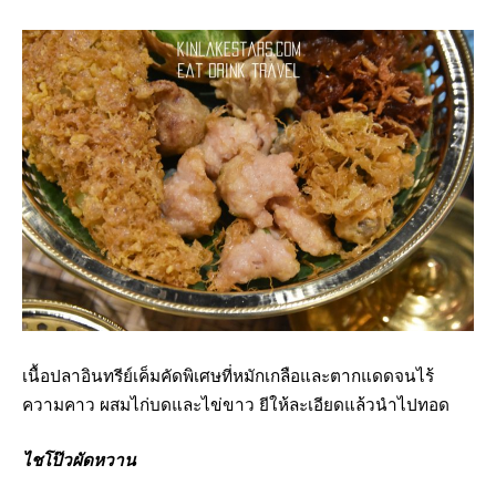
เนื้อปลาอินทรีย์เค็มคัดพิเศษที่หมักเกลือและตากแดดจนไร้
ความคาว ผสมไก่บดและไข่ขาว ยีให้ละเอียดแล้วนำไปทอด
ไชโป๊วผัดหวาน