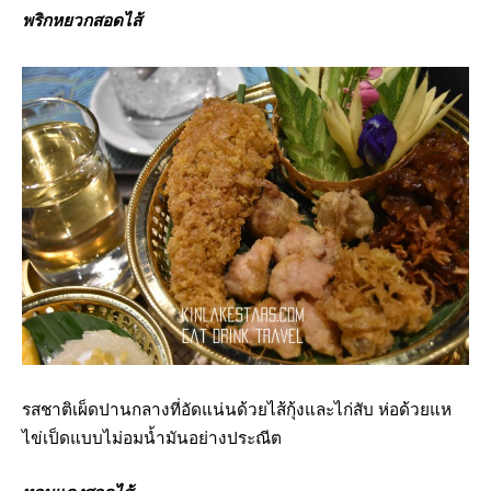
พริกหยวกสอดไส้
รสชาติเผ็ดปานกลางที่อัดแน่นด้วยไส้กุ้งและไก่สับ ห่อด้วยแห
ไข่เป็ดแบบไม่อมน้ำมันอย่างประณีต