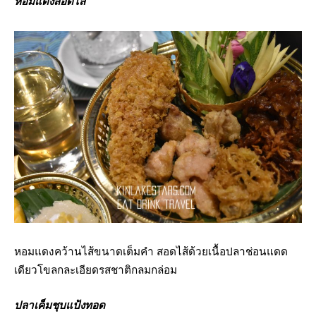
หอมแดงสอดไส้
หอมแดงคว้านไส้ขนาดเต็มคำ สอดไส้ด้วยเนื้อปลาช่อนแดด
เดียวโขลกละเอียดรสชาติกลมกล่อม
ปลาเค็มชุบแป้งทอด