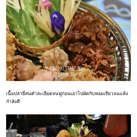
เนื้อปลายี่สนตำละเอียดจนฟูก่อนเอาไปผัดกับหอมเจียวจนแห้ง
กำลังดี