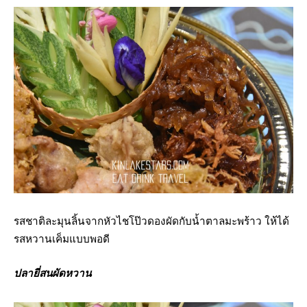
รสชาติละมุนลิ้นจากหัวไชโป๊วดองผัดกับน้ำตาลมะพร้าว ให้ได้
รสหวานเค็มแบบพอดี
ปลายี่สนผัดหวาน