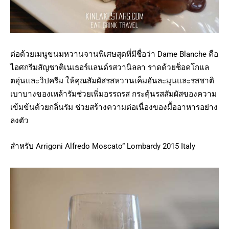
ต่อด้วยเมนูขนมหวานจานพิเศษสุดที่มีชื่อว่า Dame Blanche คือ
ไอศกรีมสัญชาติเนเธอร์แลนด์รสวานิลลา ราดด้วยช็อคโกแล
ตอุ่นและวิปครีม ให้คุณสัมผัสรสหวานเค็มอันละมุนและรสชาติ
เบาบางของเหล้ารัมช่วยเพิ่มอรรถรส กระตุ้นรสสัมผัสของความ
เข้มข้นด้วยกลิ่นรัม ช่วยสร้างความต่อเนื่องของมื้ออาหารอย่าง
ลงตัว
สำหรับ Arrigoni Alfredo Moscato” Lombardy 2015 Italy