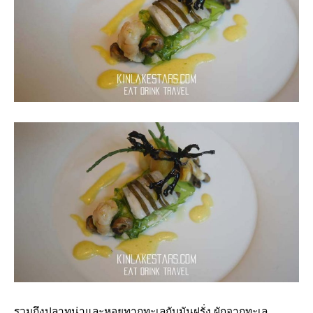
รวมถึงปลาทูน่าและหอยทากทะเลกับมันฝรั่ง ผักจากทะเล