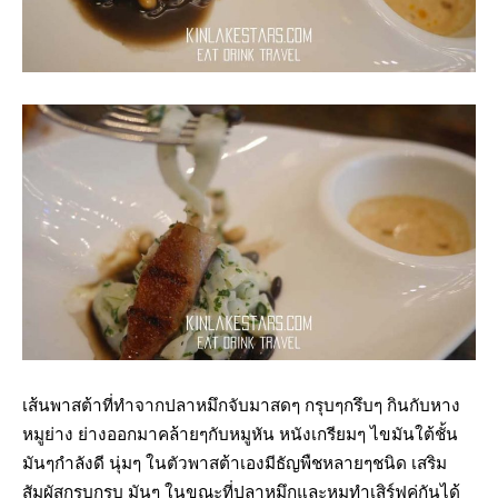
เส้นพาสต้าที่ทำจากปลาหมึกจับมาสดๆ กรุบๆกรึบๆ กินกับหาง
หมูย่าง ย่างออกมาคล้ายๆกับหมูหัน หนังเกรียมๆ ไขมันใต้ชั้น
มันๆกำลังดี นุ่มๆ ในตัวพาสต้าเองมีธัญพืชหลายๆชนิด เสริม
สัมผัสกรุบกรุบ มันๆ ในขณะที่ปลาหมึกและหมูทำเสิร์ฟคู่กันได้