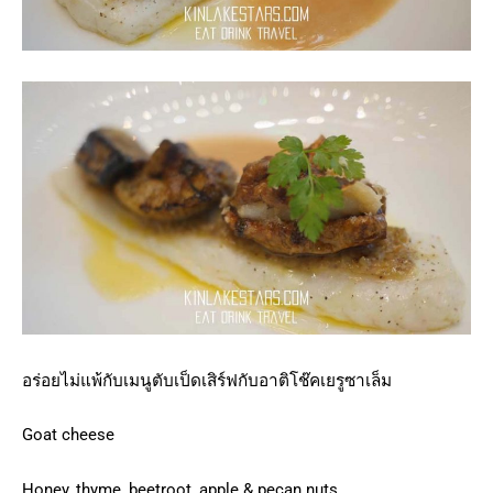
อร่อยไม่แพ้กับเมนูตับเป็ดเสิร์ฟกับอาติโช๊คเยรูซาเล็ม
Goat cheese
Honey, thyme, beetroot, apple & pecan nuts