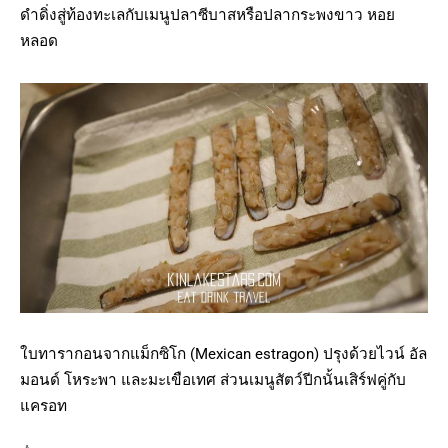
ดำดิ่งสู่ท้องทะเลกับเมนูปลาซีบาสหรือปลากระพงขาว หอย
หลอด
ใบทารากอนจากแม็กซิโก (Mexican estragon) ปรุงด้วยไวน์ อัล
มอนด์ โหระพา และมะเขือเทศ ส่วนเมนูสัตว์ปีกนั้นเสิร์ฟคู่กับ
แครอท