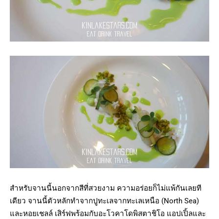
สำหรับจานนี้นอกจากสีที่สวยงาม ความอร่อยก็ไม่แพ้กันเลยที
เดียว จานนี้ตัวหลักทำจากปูทะเลจากทะเลเหนือ (North Sea)
และหอยเชลล์ เสิร์ฟพร้อมกับอะโวคาโดพิสตาชิโอ แอปเปิ้ลและ