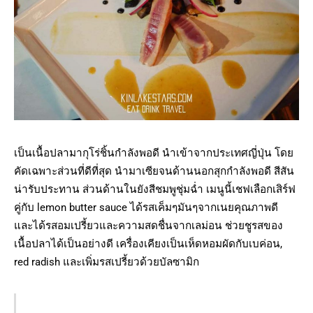
เป็นเนื้อปลามากุโร่ชิ้นกำลังพอดี นำเข้าจากประเทศญี่ปุ่น โดย
คัดเฉพาะส่วนที่ดีที่สุด นำมาเซียจนด้านนอกสุกกำลังพอดี สีสัน
น่ารับประทาน ส่วนด้านในยังสีชมพูชุ่มฉ่ำ เมนูนี้เชฟเลือกเสิร์ฟ
คู่กับ lemon butter sauce ได้รสเค็มๆมันๆจากเนยคุณภาพดี
และได้รสอมเปรี้ยวและความสดชื่นจากเลม่อน ช่วยชูรสของ
เนื้อปลาได้เป็นอย่างดี เครื่องเคียงเป็นเห็ดหอมผัดกับเบค่อน,
red radish และเพิ่มรสเปรี้ยวด้วยบัลซามิก