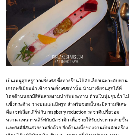
เป็นเมนูสุดหรูจากฝรั่งเศส ซึ่งทางร้านได้คัดเลือกเฉพาะตับห่าน
เกรดพรีเมี่ยมนำเข้าจากฝรั่งเศสเท่านั้น นำมาเซียจนสุกได้ที่
โดยด้านนอกมีสีสันสวยงามน่ารับประทาน ด้านในนุ่มชุ่มฉ่ำ ไม่
แข็งกระด้าง วางบนแผ่นบีทรูท สำหรับซอสนั้นจะมีความพิเศษ
คือ เชฟเลือกเสิร์ฟกับ raspberry reduction รสชาติเปรี้ยวอม
หวาน แทนการเสิร์ฟกับบัลซามิก เพื่อช่วยให้รับประทานง่ายขึ้น
และยังมีสีสันสวยงามอีกด้วย อีกด้านหนึ่งของจานเป็นผักเครื่อง