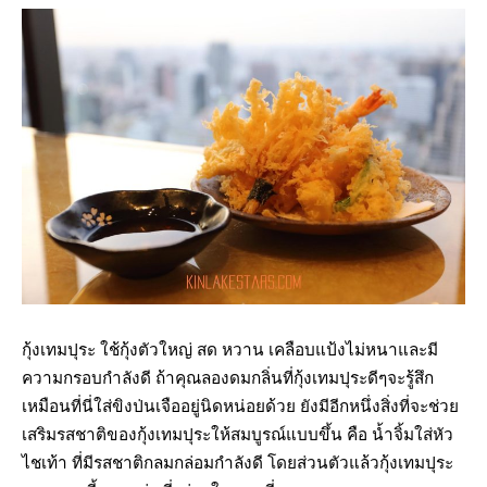
กุ้งเทมปุระ ใช้กุ้งตัวใหญ่ สด หวาน เคลือบแป้งไม่หนาและมี
ความกรอบกำลังดี ถ้าคุณลองดมกลิ่นที่กุ้งเทมปุระดีๆจะรู้สึก
เหมือนที่นี่ใส่ขิงป่นเจืออยู่นิดหน่อยด้วย ยังมีอีกหนึ่งสิ่งที่จะช่วย
เสริมรสชาติของกุ้งเทมปุระให้สมบูรณ์แบบขึ้น คือ น้ำจิ้มใส่หัว
ไชเท้า ที่มีรสชาติกลมกล่อมกำลังดี โดยส่วนตัวแล้วกุ้งเทมปุระ