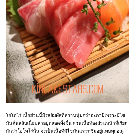
โอโทโร่ เนื้อส่วนนี้มีรสสัมผัสที่หวานนุ่มกว่าอะคามิเพราะมีไข
มันคั่นสลับเนื้อปลาอยู่ตลอดทั้งชิ้น ส่วนเนื้อท้องส่วนหน้าที่เรียก
กันว่าโอโทโร่นั้น จะเป็นเนื้อที่มีไขมันแทรกซึมอยู่แทบทุกอณู