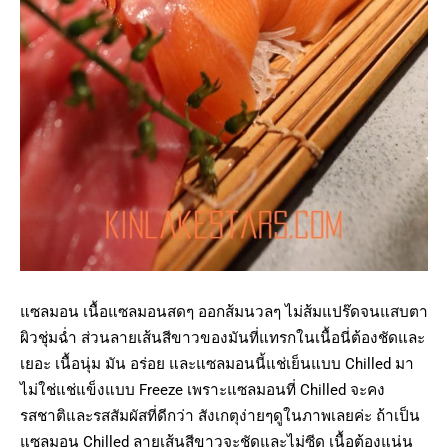
แซลมอน เนื้อแซลมอนสดๆ ออกส้มนวลๆ ไม่ส้มแปร๊ดจนแสบตา
ผิวชุ่มฉ่ำ ส่วนลายเส้นสีขาวของมันที่แทรกในเนื้อนี่ต้องชัดและ
เยอะ เนื้อนุ่ม มัน อร่อย และแซลมอนนี้แช่เย็นแบบ Chilled มา
ไม่ใช่แช่แข็งแบบ Freeze เพราะแซลมอนที่ Chilled จะคง
รสชาติและรสสัมผัสที่ดีกว่า สังเกตุง่ายๆดูในภาพเลยค่ะ ถ้าเป็น
แซลมอน Chilled ลายเส้นสีขาวจะชัดและไม่ซีด เนื้อต้องแน่น