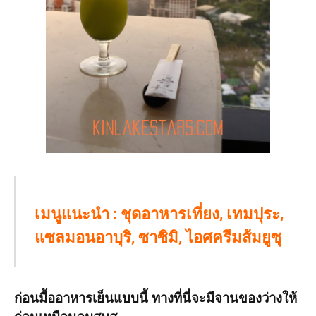
เมนูแนะนำ : ชุดอาหารเที่ยง, เทมปุระ,
แซลมอนอาบุริ, ซาซิมิ, ไอศครีมส้มยูซุ
ก่อนมื้ออาหารเย็นแบบนี้ ทางที่นี่จะมีจานของว่างให้