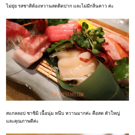
ไม่ยุ่ย รสชาติต้องหวานสดติดปาก และไม่มีกลิ่นคาว ค่ะ
สแกลลอป ซาซิมิ เนื้อนุ่ม หนึบ หวานมากค่ะ คือสด ตัวใหญ่
และคุณภาพดีค่ะ