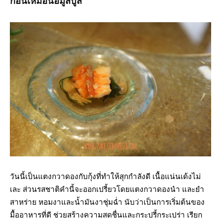
ก่อนเหมือนอมูสบูส
วันนี้เป็นแตงกวาดองกับกุ้งที่ทำให้สุกกำลังดี เนื้อแน่นเด้งไม่
เละ ส่วนรสชาติคำนี้จะออกเปรี้ยวโดยแตงกวาดองนำ และยำ
สาหร่าย หอมงาและน้ำมันงาชุ่มฉ่ำ นับว่าเป็นการเริ่มต้นของ
มื้ออาหารที่ดี ช่วยสร้างความสดชื่นและกระปรี้กระเปร่า เรียก