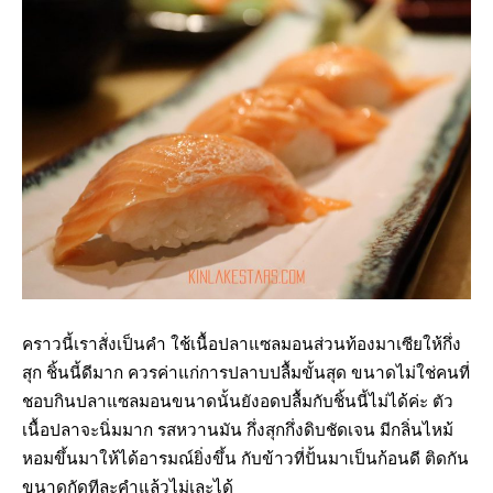
คราวนี้เราสั่งเป็นคำ ใช้เนื้อปลาแซลมอนส่วนท้องมาเซียให้กึ่ง
สุก ชิ้นนี้ดีมาก ควรค่าแก่การปลาบปลื้มขั้นสุด ขนาดไม่ใช่คนที่
ชอบกินปลาแซลมอนขนาดนั้นยังอดปลื้มกับชิ้นนี้ไม่ได้ค่ะ ตัว
เนื้อปลาจะนิ่มมาก รสหวานมัน กึ่งสุกกึ่งดิบชัดเจน มีกลิ่นไหม้
หอมขึ้นมาให้ได้อารมณ์ยิ่งขึ้น กับข้าวที่ปั้นมาเป็นก้อนดี ติดกัน
ขนาดกัดทีละคำแล้วไม่เละได้