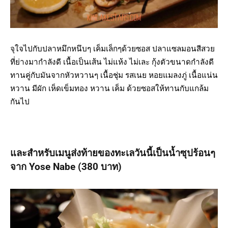
จุใจไปกับปลาหมึกหนึบๆ เค็มเล็กๆด้วยซอส ปลาแซลมอนสีสวย
ที่ย่างมากำลังดี เนื้อเป็นเส้น ไม่แห้ง ไม่เละ กุ้งตัวขนาดกำลังดี
ทานคู่กับมันจากหัวหวานๆ เนื้อชุ่ม รสเนย หอยแมลงภู่ เนื้อแน่น
หวาน มีผัก เห็ดเข็มทอง หวาน เค็ม ด้วยซอสให้ทานกับแกล้ม
กันไป
และสำหรับเมนูส่งท้ายของทะเลวันนี้เป็นน้ำซุปร้อนๆ
จาก
Yose Nabe
(380 บาท)