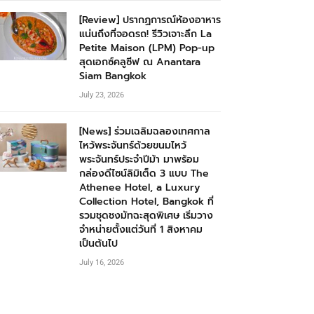
[Review] ปรากฏการณ์ห้องอาหาร
แน่นถึงที่จอดรถ! รีวิวเจาะลึก La
Petite Maison (LPM) Pop-up
สุดเอกซ์คลูซีฟ ณ Anantara
Siam Bangkok
July 23, 2026
[News] ร่วมเฉลิมฉลองเทศกาล
ไหว้พระจันทร์ด้วยขนมไหว้
พระจันทร์ประจำปีม้า มาพร้อม
กล่องดีไซน์ลิมิเต็ด 3 แบบ The
Athenee Hotel, a Luxury
Collection Hotel, Bangkok ที่
รวมชุดชงมัทฉะสุดพิเศษ เริ่มวาง
จำหน่ายตั้งแต่วันที่ 1 สิงหาคม
เป็นต้นไป
July 16, 2026