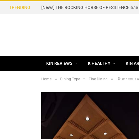
TRENDING
KIN REVIEWS
K HEALTHY
KIN A
»
»
»
Home
Dining Type
Fine Dining
เฟ้นหาสุดยอด