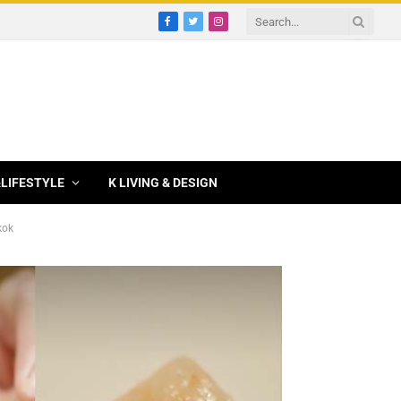
Facebook
Twitter
Instagram
&LIFESTYLE
K LIVING & DESIGN
kok