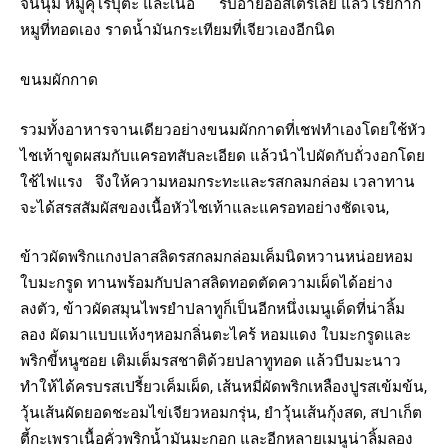
จนนุ่ม หมูคุโรบุตะ และเนื้อ ริบอายออสเตรเลีย แล้วโรยกาก
หมูที่ทอดเอง ราดน้ำมันกระเทียมที่เจียวเองอีกนิด
ขนมผักกาด
รวมทั้งอาหารจานเดียวอย่างขนมผักกาดที่เชฟทำเองโดยใช้หัว
ไชเท้าขูดผสมกับแครอทสับละเอียด แล้วนำไปผัดกับถั่วงอกโดย
ใช้ไฟแรง จึงให้ความหอมกระทะและรสกลมกล่อม เวลาทาน
จะได้สรสสัมผัสของเนื้อหัวไชเท้าและแครอทอย่างชัดเจน,
ข้าวผัดพริกแกงปลาสลิดรสกลมกล่อมเค็มนิดหวานหน่อยหอม
ใบมะกรูด ทานพร้อมกับปลาสลิดทอดตัดความเผ็ดได้อย่าง
ลงตัว, ข้าวผัดสมุนไพรยำปลาทูก็เป็นอีกหนึ่งเมนูเด็ดที่น่าลิ้ม
ลอง ผัดมาแบบแห้งๆหอมกลิ่นตะไคร้ หอมแดง ใบมะกรูดและ
พริกขี้หนูซอย เติมเต็มรสชาติด้วยปลาทูทอด แล้วบีบมะนาว
ทำให้ได้ครบรสเปรี้ยวเค็มเผ็ด, เส้นหมี่ผัดพริกเหลืองปูรสเข้มข้น,
วุ้นเส้นผัดยอดชะอมไข่เจียวหอมกรุ่น, ยำวุ้นเส้นกุ้งสด, สปาเก็ต
ตี้กะเพราเนื้อคั่วพริกน้ำมันมะกอก และอีกหลายเมนูน่าลิ้มลอง