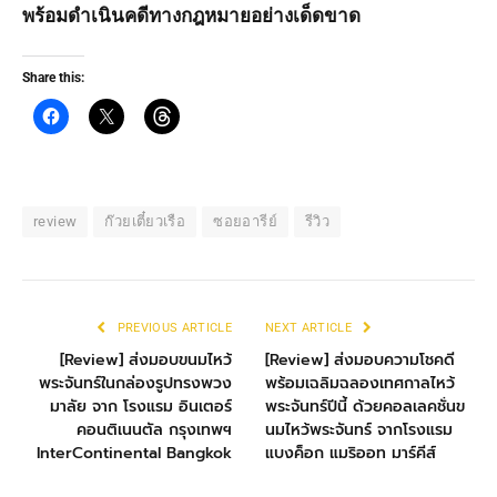
พร้อมดำเนินคดีทางกฎหมายอย่างเด็ดขาด
Share this:
review
ก๊วยเตี๋ยวเรือ
ซอยอารีย์
รีวิว
PREVIOUS ARTICLE
NEXT ARTICLE
[Review] ส่งมอบขนมไหว้
[Review] ส่งมอบความโชคดี
พระจันทร์ในกล่องรูปทรงพวง
พร้อมเฉลิมฉลองเทศกาลไหว้
มาลัย จาก โรงแรม อินเตอร์
พระจันทร์ปีนี้ ด้วยคอลเลคชั่นข
คอนติเนนตัล กรุงเทพฯ
นมไหว้พระจันทร์ จากโรงแรม
InterContinental Bangkok
แบงค็อก แมริออท มาร์คีส์