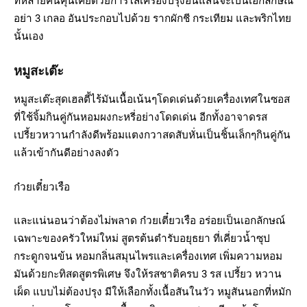
ที่หลายคนคุ้นเคยด้วยการใส่เครื่องปรุงอันแสนจะเป็นเอกลักษณ์
อย่า 3 เกลอ อันประกอบไปด้วย รากผักชี กระเทียม และพริกไทย
นั้นเอง
หมูสะเต๊ะ
หมูสะเต๊ะสุดเฮลตี้ไร้มันเนื้อเน้นๆโดดเด่นด้วยเครื่องเทศในซอส
ที่ใช้จิ้มกินคู่กันหอมผงกะหรี่อย่างโดดเด่น อีกทั้งอาจาดรส
เปรี้ยวหวานกำลังดีพร้อมแตงกวาสดสับหั่นเป็นชิ้นเล็กๆกินคู่กัน
แล้วเข้ากันดีอย่างลงตัว
ก๋วยเตี๋ยวเรือ
และแน่นอนว่าต้องไม่พลาด ก๋วยเตี๋ยวเรือ อร่อยเป็นเอกลักษณ์
เฉพาะของครัวใหม่ใหม่ สูตรต้นตำรับอยุธยา ที่เคี่ยวน้ำซุป
กระดูกจนข้น หอมกลิ่นสมุนไพรและเครื่องเทศ เพิ่มความหอม
มันด้วยกะทิสดสูตรพิเศษ จึงให้รสชาติครบ 3 รส เปรี้ยว หวาน
เผ็ด แบบไม่ต้องปรุง มีให้เลือกทั้งเนื้อสันในวัว หมูสันนอกที่หมัก