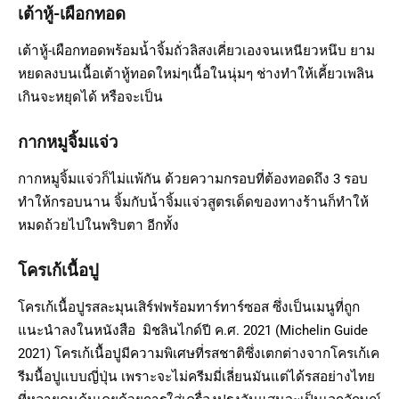
เต้าหู้-เผือกทอด
เต้าหู้-เผือกทอดพร้อมน้ำจิ้มถั่วลิสงเคี่ยวเองจนเหนียวหนึบ ยาม
หยดลงบนเนื้อเต้าหู้ทอดใหม่ๆเนื้อในนุ่มๆ ช่างทำให้เคี้ยวเพลิน
เกินจะหยุดได้ หรือจะเป็น
กากหมูจิ้มแจ่ว
กากหมูจิ้มแจ่วก็ไม่แพ้กัน ด้วยความกรอบที่ต้องทอดถึง 3 รอบ
ทำให้กรอบนาน จิ้มกับน้ำจิ้มแจ่วสูตรเด็ดของทางร้านก็ทำให้
หมดถ้วยไปในพริบตา อีกทั้ง
โครเก้เนื้อปู
โครเก้เนื้อปูรสละมุนเสิร์ฟพร้อมทาร์ทาร์ซอส ซึ่งเป็นเมนูที่ถูก
แนะนำลงในหนังสือ มิชลินไกด์ปี ค.ศ. 2021 (Michelin Guide
2021) โครเก้เนื้อปูมีความพิเศษที่รสชาติซึ่งเตกต่างจากโครเก้เค
รีมนื้อปูแบบญี่ปุ่น เพราะจะไม่ครีมมี่เลี่ยนมันแต่ได้รสอย่างไทย