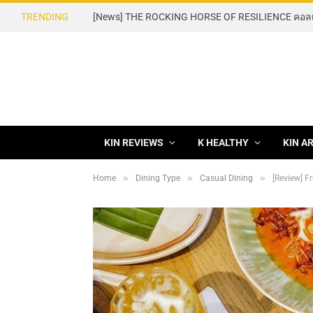
TRENDING
KIN REVIEWS
K HEALTHY
KIN A
»
»
»
Home
Dining Type
Casual Dining
[Review] 