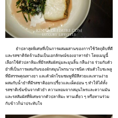
ยำปลาสุดพิเศษที่เป็นการผสมผสานของการใช้วัตถุดิบที่ดี
และรสชาติจัดจ้านอันเป็นเอกลักษณ์ของอาหารยำ โดยเมนูนี้
เลือกใช้ตัวปลาหิมะที่มีรสสัมผัสนุ่มละมุนลิ้น กลืนง่าย ร่วมกับตัว
ยำที่เป็นการผสมกันของผักสมุนไพรนานาชนิด เช่นตัวใบชะพลู
ที่มีสรรพคุณทางยา และตัวผักโขมชมพูที่มีสีสวยและทานง่าย
ผสมกับน้ำยำที่มีรสชาติออกเปรี้ยวและเผ็ดอ่อน ๆ ทำให้ได้ทั้ง
รสชาติเข้มข้นจากตัวยำ ความหอมจากสมุนไพรและความมัน
และรสสัมผัสที่พิเศษจากตัวปลาหิมะ ทานเดี่ยว ๆ หรือทานร่วม
กับข้าวก็น่าประทับใจ