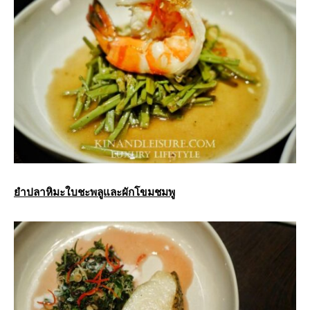
ยำปลาหิมะใบชะพลูและผักโขมชมพู