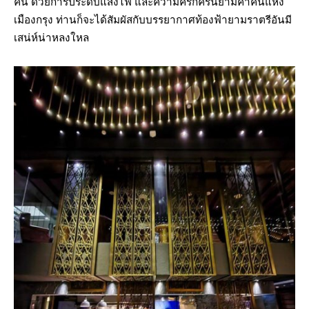
คืน ด้วยการประดับแสงไฟ และความครึกครื้นยามค่ำคืนแห่ง
เมืองกรุง ท่านก็จะได้สัมผัสกับบรรยากาศท้องฟ้ายามราตรีอันมี
เสน่ห์น่าหลงใหล