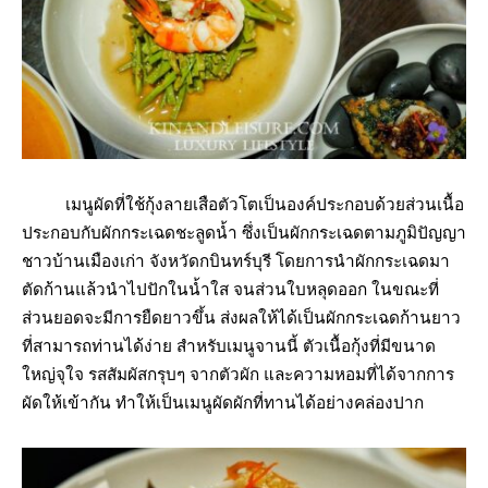
เมนูผัดที่ใช้กุ้งลายเสือตัวโตเป็นองค์ประกอบด้วยส่วนเนื้อ
ประกอบกับผักกระเฉดชะลูดน้ำ ซึ่งเป็นผักกระเฉดตามภูมิปัญญา
ชาวบ้านเมืองเก่า จังหวัดกบินทร์บุรี โดยการนำผักกระเฉดมา
ตัดก้านแล้วนำไปปักในน้ำใส จนส่วนใบหลุดออก ในขณะที่
ส่วนยอดจะมีการยืดยาวขึ้น ส่งผลให้ได้เป็นผักกระเฉดก้านยาว
ที่สามารถท่านได้ง่าย สำหรับเมนูจานนี้ ตัวเนื้อกุ้งที่มีขนาด
ใหญ่จุใจ รสสัมผัสกรุบๆ จากตัวผัก และความหอมที่ได้จากการ
ผัดให้เข้ากัน ทำให้เป็นเมนูผัดผักที่ทานได้อย่างคล่องปาก