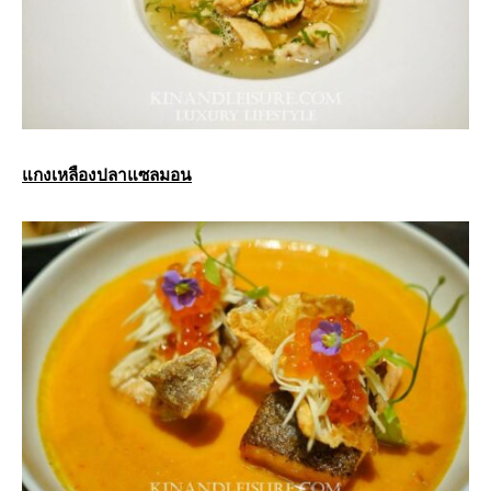
แกงเหลืองปลาแซลมอน