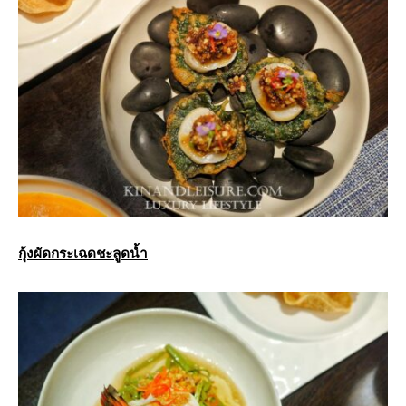
กุ้งผัดกระเฉดชะลูดน้ำ