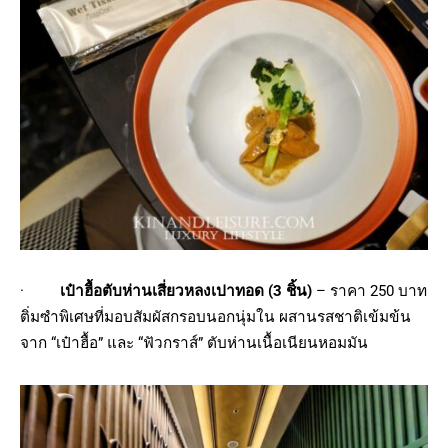
·
เป๋าฮื้อตับห่านเสี่ยวหลงเปาทอด (
3 ชิ้น)
– ราคา 250 บาท
ติ่มซำพิเศษที่มอบสัมผัสกรอบนอกนุ่มใน ผสานรสชาติเข้มข้น
จาก “เป๋าฮื้อ” และ “ฟัวกราส์” ตับห่านเนื้อเนียนหอมมัน