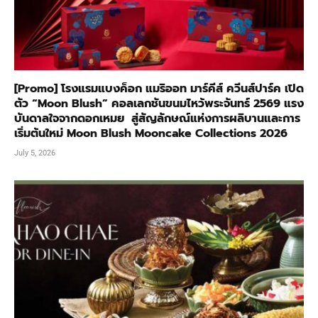
[Promo] โรงแรมแบงค็อก แมริออท มาร์คีส์ ควีนส์ปาร์ค เปิด
ตัว “Moon Blush” คอลเลกชันขนมไหว้พระจันทร์ 2569 แรง
บันดาลใจจากดอกเหมย สู่สัญลักษณ์แห่งการผลิบานและการ
เริ่มต้นใหม่ Moon Blush Mooncake Collections 2026
July 5, 2026