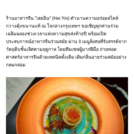
ร้านอาหารจีน “เฮยยิน” (Hei Yin) ตำนานความอร่อยสไตล์
กวางตุ้งขนานแท้ ณ ใจกลางกรุงเทพฯ ขอเชิญทุกท่านร่วม
เฉลิมฉลองช่วงเวลาแห่งความสุขส่งท้ายปี พร้อมเปิด
ประสบการณ์อาหารจีนร่วมสมัย ผ่าน 3 เมนูพิเศษที่รังสรรค์จาก
วัตถุดิบชั้นเลิศตามฤดูกาล โดยทีมเชฟผู้มากฝีมือ ถ่ายทอด
ศาสตร์อาหารจีนด้วยเทคนิคดั้งเดิม เติมกลิ่นอายร่วมสมัยอย่าง
กลมกล่อม