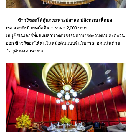
·
ข้าวรีซอตโต้ตุ๋นกระเพาะปลาสด ปลิงทะเล เห็ดมอ
เรล และกังป๋วยหม้อดิน
– ราคา 2,000 บาท
เมนูซิกเนเจอร์ที่ผสมผสานวัฒนธรรมอาหารตะวันตกและตะวัน
ออก ข้าวรีซอตโต้ตุ๋นในหม้อดินแบบจีนโบราณ อัดแน่นด้วย
วัตถุดิบมงคลหายาก