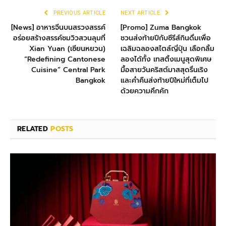
PREVIOUS ARTICLE
NEXT ARTICLE
[News] อาหารจีนบนสรวงสรรค์
[Promo] Zuma Bangkok
อร่อยสร้างสรรค์ชมวิวสวนลุมที่
ชวนส่งท้ายปีกับซีรีส์กินดื่มเพื่อ
Xian Yuan (เซียนหยวน)
เฉลิมฉลองสไตล์ญี่ปุ่น เลือกลิ้ม
“Redefining Cantonese
ลองได้ทั้ง เทสติ้งเมนูสุดพิเศษ
Cuisine” Central Park
มื้อสายวันคริสต์มาสสุดรื่นเริง
Bangkok
และค่ำคืนส่งท้ายปีใหม่ที่เต็มไป
ด้วยความคึกคัก
RELATED
POSTS