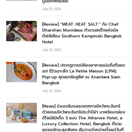
มูนเค้กพรีเมียม
July 29, 2026
[Review] “MEAT. HEAT. SALT.” กับ Chef
Dharshan Munidasa ตำนานสเต๊กแห่งมัล
ดีฟส์เยือน Sindhorn Kempinski Bangkok
Hotel
July 25, 2026
[Review] ปรากฏการณ์ห้องอาหารแน่นถึงที่จอด
รถ! รีวิวเจาะลึก La Petite Maison (LPM)
Pop-up สุดเอกซ์คลูซีฟ ณ Anantara Siam
Bangkok
July 23, 2026
[News] ร่วมเฉลิมฉลองเทศกาลไหว้พระจันทร์
ด้วยขนมไหว้พระจันทร์ประจำปีม้า มาพร้อมกล่อง
ดีไซน์ลิมิเต็ด 3 แบบ The Athenee Hotel, a
Luxury Collection Hotel, Bangkok ที่รวม
ชุดชงมัทฉะสุดพิเศษ เริ่มวางจำหน่ายตั้งแต่วันที่