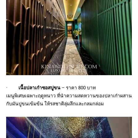
·
เนื้อปลาเก๋าซอสปูขน
– ราคา 800 บาท
เมนูพิเศษเฉพาะฤดูหนาว ที่นำความสดหวานของปลาเก๋าผสาน
กับมันปูขนเข้มข้น ให้รสชาติลุ่มลึกและกลมกล่อม