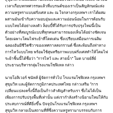
เวลาเกือบหกทศวรรษแล้วที่แบรนด์ของเราเป็นสัญลักษณ์แห่ง
ความหรูหราแบบฝรั่งเศส และ ณ ใจกลางกรุงเทพฯ เราได้ผสม
ผสานมันเข้ากับความอบอุ่นและความอ่อนน้อมในการต้อนรับ
แบบไทยได้อย่างลงตัว ล็อบบี้ที่ได้รับการปรับปรุงใหม่นี้เป็น
ตัวอย่างที่สมบูรณ์แบบที่ทุกคนสามารถมองเห็นได้อย่างชัดเจน
โดยเฉพาะโคมไฟระย้าที่โดดเด่น ซึ่งเปรียบเสมือนการเฉลิม
ฉลองอันมีชีวิตชีวาของเทศกาลสงกรานต์ ซึ่งสะท้อนถึงท่าทาง
การไหว้แบบไทย พร้อมใช้สุนทรียภาพแบบฝรั่งเศสทำให้โคมไฟ
ระย้าชิ้นนี้ได้ชื่อว่า “การไหว้ และ สายน้ำ” โมด บายย์ลี่ย์
ประธานบริหารกลุ่มโรงแรมโซฟิเทล กล่าว
นายโอลิเวอร์ ชนัทส์ ผู้จัดการทั่วไป โรงแรมโซฟิเทล กรุงเทพฯ
สุขุมวิท และผู้จัดการภูมิภาคประเทศไทย กล่าวเสริม “การ
เปลี่ยนแปลงครั้งนี้ถือเป็นก้าวสำคัญสำหรับเรา ซึ่งไม่ได้เป็น
เพียงการปรับปรุงพื้นที่เท่านั้น แต่เรากำลังสร้างนิยามใหม่ให้กับ
ประสบการณ์ที่ดียิ่งขึ้น ปัจจุบันโรงแรมโซฟิเทล กรุงเทพฯ
สุขุมวิท กลายเป็นสถานที่ที่ซึ่งความหรูหรามาบรรจบกับการ