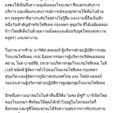
แสดงให้เห็นถึงความมุ่งมั่นของโรงแรมฯ ที่จะยกระดับการ
บริการ และเพิ่มประสบการณ์การณ์ของทุกท่านให้เต็มไปด้วย
ความหรูหราที่น่าประทับใจอย่างไม่รู้ลืม และงานนี้ถือเป็นอีก
หนึ่งวันสำคัญสำหรับโซฟิเทล กรุงเทพฯ สุขุมวิท ที่ได้เฉลิมฉลอง
ก้าวใหม่ที่เต็มไปด้วยความมั่นคงและต้อนรับยุคใหม่แห่งความ
หรูหรา และสง่างาม
ในภาพ จากซ้าย: มาร์คัส เคลเลอร์ ผู้บริหารฝ่ายปฏิบัติการกลุ่ม
โรงแรมโซฟิเทล, เรเน่ นิฮอฟ กรรมการผู้บริหารบริษัทเดลมอน
สยาม, โมด บายย์ลี่ย์, ประธานบริหารกลุ่มโรงแรมโซฟิเทล, โอลิ
เวอร์ ชนัทส์ ผู้จัดการทั่วไปของโรงแรมโซฟิเทล กรุงเทพฯ
สุขุมวิท และผู้จัดการภูมิภาคประเทศไทย และ โทมัส เมเยอร์
รองประธานผู้บริหารฝ่ายปฏิบัติการสูงสุดกลุ่มโรงแรมโซฟิเทล
อีกหนึ่งความน่าสนใจในค่ำคืนนี้ก็คือ “เมซง มิซูกิ” บาร์เปิดใหม่
ของโรงแรมฯ ที่พร้อมให้คุณได้เข้าไปอยู่ในโลกของวิสกี้
ค็อกเทล และซูชิโดยแขกจะได้รับความสุขจากการรับประทาน