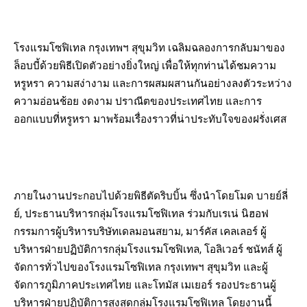
โรงแรมโซฟิเทล กรุงเทพฯ สุขุมวิท เฉลิมฉลองการกลับมาของ
ล็อบบี้ด้วยพิธีเปิดตัวอย่างยิ่งใหญ่ เพื่อให้ทุกท่านได้ชมความ
หรูหรา ความสง่างาม และการผสมผสานกันอย่างลงตัวระหว่าง
ความอ่อนช้อย งดงาม ปราณีตของประเทศไทย และการ
ออกแบบที่หรูหรา มาพร้อมเรื่องราวที่น่าประทับใจของฝรั่งเศส
ภายในงานประกอบไปด้วยพิธีตัดริบบิ้น ซึ่งนำโดยโมด บายย์ลี่
ย์, ประธานบริหารกลุ่มโรงแรมโซฟิเทล ร่วมกับเรเน่ นิฮอฟ
กรรมการผู้บริหารบริษัทเดลมอนสยาม, มาร์คัส เคลเลอร์ ผู้
บริหารฝ่ายปฏิบัติการกลุ่มโรงแรมโซฟิเทล, โอลิเวอร์ ชนัทส์ ผู้
จัดการทั่วไปของโรงแรมโซฟิเทล กรุงเทพฯ สุขุมวิท และผู้
จัดการภูมิภาคประเทศไทย และโทมัส เมเยอร์ รองประธานผู้
บริหารฝ่ายปฏิบัติการสูงสุดกลุ่มโรงแรมโซฟิเทล โดยงานนี้