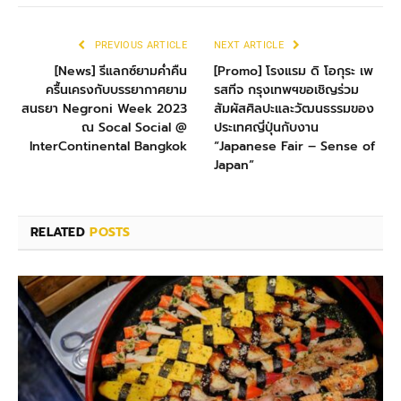
PREVIOUS ARTICLE
NEXT ARTICLE
[News] รีแลกซ์ยามค่ำคืน
[Promo] โรงแรม ดิ โอกุระ เพ
ครื้นเครงกับบรรยากาศยาม
รสทีจ กรุงเทพฯขอเชิญร่วม
สนธยา Negroni Week 2023
สัมผัสศิลปะและวัฒนธรรมของ
ณ Socal Social @
ประเทศญี่ปุ่นกับงาน
InterContinental Bangkok
“Japanese Fair – Sense of
Japan”
RELATED
POSTS