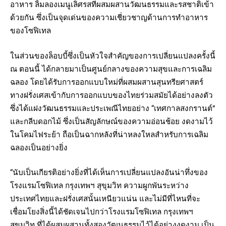
อาหาร ลิ้มลองเมนูเลิศรสที่ผสมผสานวัฒนธรรมและรสชาติเข้า
ด้วยกัน ซึ่งเป็นจุดเด่นของความเชี่ยวชาญด้านการทำอาหาร
ของโซฟิเทล
ในส่วนของล็อบบี้ซึ่งเป็นหัวใจสำคัญของการเปลี่ยนแปลงครั้งนี้
ณ ตอนนี้ ได้กลายมาเป็นศูนย์กลางของความสุขและการเฉลิม
ฉลอง โดยได้รับการออกแบบใหม่ที่ผสมผสานสุนทรียศาสตร์
ทางฝรั่งเศสเข้ากับการออกแบบของไทยร่วมสมัยได้อย่างลงตัว
ซึ่งได้แฝงวัฒนธรรมและประเพณีไทยอย่าง “เทศกาลสงกรานต์”
และกลีบดอกไม้ ซึ่งเป็นสัญลักษณ์ของความอ่อนช้อย งดงามไว้
ในโคมไฟระย้า ถือเป็นฉากหลังที่น่าหลงใหลสำหรับการเฉลิม
ฉลองเป็นอย่างยิ่ง
“นับเป็นเกียรติอย่างยิ่งที่ได้เห็นการเปลี่ยนแปลงอันน่าทึ่งของ
โรงแรมโซฟิเทล กรุงเทพฯ สุขุมวิท ความผูกพันระหว่าง
ประเทศไทยและฝรั่งเศสนั้นเหนียวแน่น และไม่มีที่ไหนที่จะ
เชื่อมโยงสิ่งนี้ได้ชัดเจนไปกว่าโรงแรมโซฟิเทล กรุงเทพฯ
สุขุมวิท ที่ได้ผสมผสานทั้งสองวัฒนธรรมไว้ได้อย่างงดงาม เป็น