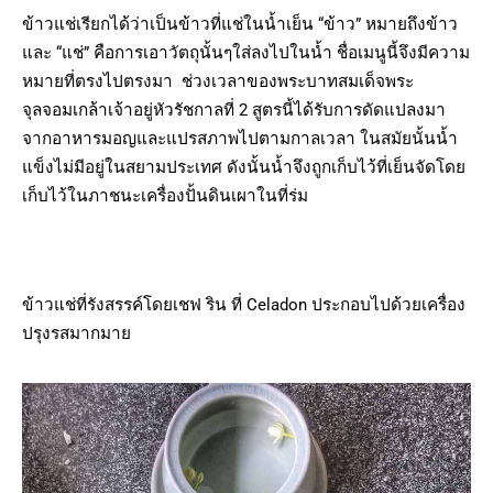
ข้าวแช่เรียกได้ว่าเป็นข้าวที่แช่ในน้ำเย็น “ข้าว” หมายถึงข้าว
และ “แช่” คือการเอาวัตถุนั้นๆใส่ลงไปในน้ำ ชื่อเมนูนี้จึงมีความ
หมายที่ตรงไปตรงมา ช่วงเวลาของพระบาทสมเด็จพระ
จุลจอมเกล้าเจ้าอยู่หัวรัชกาลที่ 2 สูตรนี้ได้รับการดัดแปลงมา
จากอาหารมอญและแปรสภาพไปตามกาลเวลา ในสมัยนั้นน้ำ
แข็งไม่มีอยู่ในสยามประเทศ ดังนั้นน้ำจึงถูกเก็บไว้ที่เย็นจัดโดย
เก็บไว้ในภาชนะเครื่องปั้นดินเผาในที่ร่ม
ข้าวแช่ที่รังสรรค์โดยเชฟ ริน ที่ Celadon ประกอบไปด้วยเครื่อง
ปรุงรสมากมาย