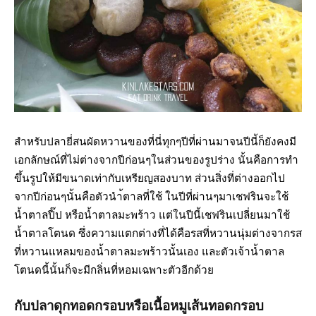
สำหรับปลายี่สนผัดหวานของที่นี่ทุกๆปีที่ผ่านมาจนปีนี้ก็ยังคงมี
เอกลักษณ์ที่ไม่ต่างจากปีก่อนๆในส่วนของรูปร่าง นั้นคือการทำ
ขึ้นรูปให้มีขนาดเท่ากับเหรียญสองบาท ส่วนสิ่งที่ต่างออกไป
จากปีก่อนๆนั้นคือตัวนำ้ตาลที่ใช้ ในปีที่ผ่านๆมาเชฟรินจะใช้
น้ำตาลปี๊ป หรือน้ำตาลมะพร้าว แต่ในปีนี้เชฟรินเปลี่ยนมาใช้
น้ำตาลโตนด ซึ่งความแตกต่างที่ได้คือรสที่หวานนุ่มต่างจากรส
ที่หวานแหลมของน้ำตาลมะพร้าวนั้นเอง และตัวเจ้าน้ำตาล
โตนดนี้นั้นก็จะมีกลิ่นที่หอมเฉพาะตัวอีกด้วย
กับปลาดุกทอดกรอบหรือเนื้อหมูเส้นทอดกรอบ