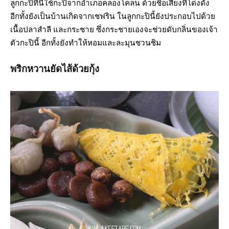
ลูกกะปิที่นี่ใช้กะปิจากอำเภอคลองโคลน ด้วยชื่อเสียงที่โด่งดัง
อีกทั้งยังเป็นบ้านเกิดจากเชฟริน ในลูกกะปินี้ยังประกอบไปด้วย
เนื้อปลาสำลี และกระชาย ซึ่งกระชายเองจะช่วยดับกลิ่นของเจ้า
ตัวกะปินี้ อีกทั้งยังทำให้หอมและละมุนชวนชิม
พริกหวานยัดไส้ด้วยกุ้ง